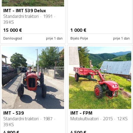
IMT - IMT 539 Delux
Standardni traktori
1991
39 KS
15 000
€
1 000
€
Danilovgrad
prije 1 dan
Bijelo Polje
prije 1 dan
IMT - 539
IMT - FPM
Standardni traktori
1987
Motokultivatori
2015
12 KS
39 KS
4 800
€
4 500
€