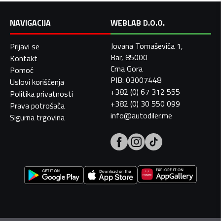
NAVIGACIJA
WEBLAB D.O.O.
Jovana Tomaševića 1,
Prijavi se
Bar, 85000
Kontakt
Crna Gora
Pomoć
PIB: 03007448
Uslovi korišćenja
+382 (0) 67 312 555
Politika privatnosti
+382 (0) 30 550 099
Prava potrošača
info@autodiler.me
Sigurna trgovina