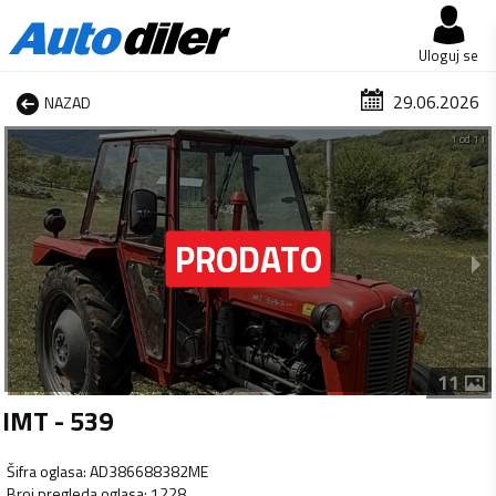
Uloguj se
29.06.2026
NAZAD
1 od 11
11
IMT - 539
Šifra oglasa
:
AD386688382ME
Broj pregleda oglasa
:
1228