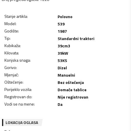
Stanje artikla
:
Polovno
Model
:
539
Godište
:
1987
Tip
:
Standardni traktori
Kubikaža
:
39
cm3
Kilovata
:
39
kW
Konjska snaga
:
53
KS
Gorivo
:
Dizel
Mjenjač
:
Manuelni
Oštećenje
:
Bez oštećenja
Porijeklo vozila
:
Domaće tablice
Registrovan do
:
Nije registrovan
Vodi se na mene
:
Da
LOKACIJA OGLASA