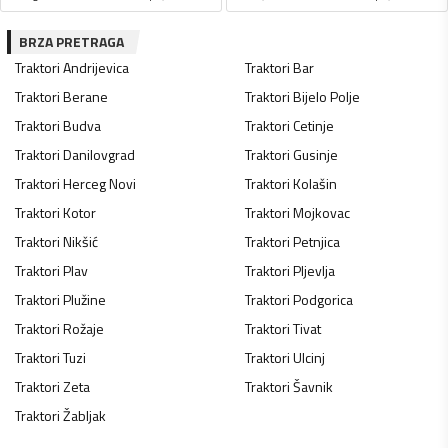
BRZA PRETRAGA
Traktori
Andrijevica
Traktori
Bar
Traktori
Berane
Traktori
Bijelo Polje
Traktori
Budva
Traktori
Cetinje
Traktori
Danilovgrad
Traktori
Gusinje
Traktori
Herceg Novi
Traktori
Kolašin
Traktori
Kotor
Traktori
Mojkovac
Traktori
Nikšić
Traktori
Petnjica
Traktori
Plav
Traktori
Pljevlja
Traktori
Plužine
Traktori
Podgorica
Traktori
Rožaje
Traktori
Tivat
Traktori
Tuzi
Traktori
Ulcinj
Traktori
Zeta
Traktori
Šavnik
Traktori
Žabljak