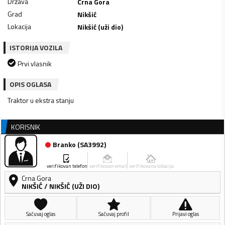
Država
Crna Gora
Grad
Nikšić
Lokacija
Nikšić (uži dio)
ISTORIJA VOZILA
Prvi vlasnik
OPIS OGLASA
Traktor u ekstra stanju
KORISNIK
Branko
(
SA3992
)
verifikovan telefon
verifikovan email
verifikovana lokacija
Crna Gora
NIKŠIĆ
/
NIKŠIĆ (UŽI DIO)
Sačuvaj oglas
Sačuvaj profil
Prijavi oglas