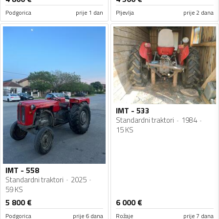
Podgorica
prije 1 dan
Pljevlja
prije 2 dana
IMT - 533
Standardni traktori
1984
15 KS
IMT - 558
Standardni traktori
2025
59 KS
5 800
€
6 000
€
Podgorica
prije 6 dana
Rožaje
prije 7 dana