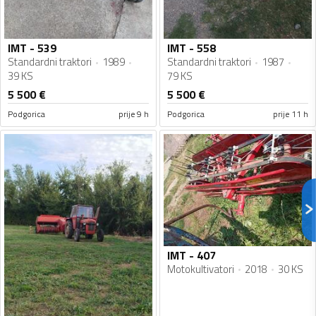
IMT - 539
IMT - 558
Standardni traktori
1989
Standardni traktori
1987
39 KS
79 KS
5 500
€
5 500
€
Podgorica
prije 9 h
Podgorica
prije 11 h
IMT - 407
Motokultivatori
2018
30 KS