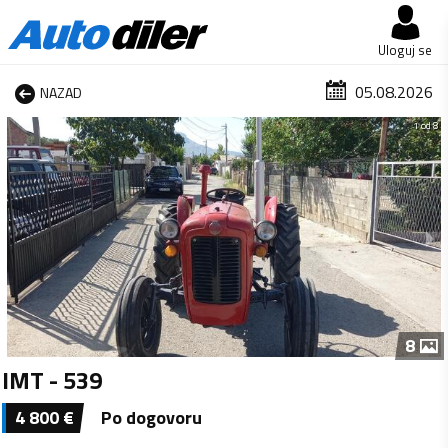
Uloguj se
05.08.2026
NAZAD
1 od 8
8
IMT - 539
4 800
€
Po dogovoru