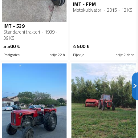
IMT - FPM
Motokultivatori
2015
12 KS
IMT - 539
Standardni traktori
1989
39 KS
5 500
€
4 500
€
Podgorica
prije 22 h
Pljevlja
prije 2 dana