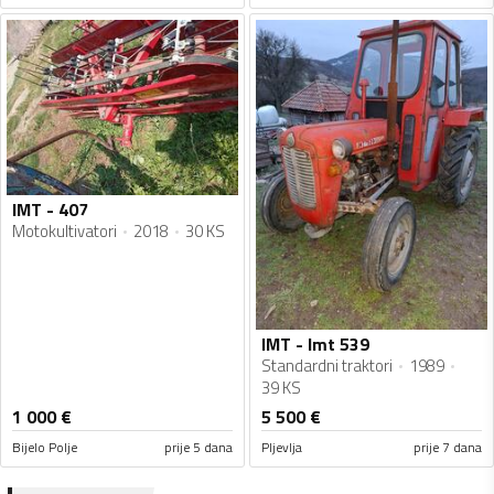
IMT - 407
Motokultivatori
2018
30 KS
IMT - Imt 539
Standardni traktori
1989
39 KS
1 000
€
5 500
€
Bijelo Polje
prije 5 dana
Pljevlja
prije 7 dana