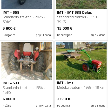
IMT - 558
IMT - IMT 539 Delux
Standardni traktori
2025
Standardni traktori
1991
59 KS
39 KS
5 800
€
15 000
€
Podgorica
prije 3 dana
Danilovgrad
prije 4 dana
IMT - imt
IMT - 533
Motokultivatori
1998
19 KS
Standardni traktori
1984
15 KS
6 000
€
2 650
€
Rožaje
prije 4 dana
Podgorica
prije 5 dana