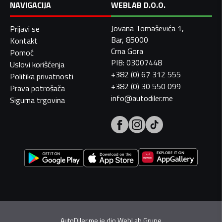
NAVIGACIJA
WEBLAB D.O.O.
Jovana Tomaševića 1,
Prijavi se
Bar, 85000
Kontakt
Crna Gora
Pomoć
PIB: 03007448
Uslovi korišćenja
+382 (0) 67 312 555
Politika privatnosti
+382 (0) 30 550 099
Prava potrošača
info@autodiler.me
Sigurna trgovina
AutoDiler.me je dio
WebLab Grupe