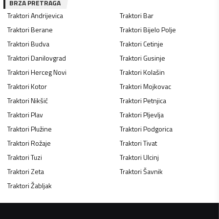
BRZA PRETRAGA
Traktori
Andrijevica
Traktori
Bar
Traktori
Berane
Traktori
Bijelo Polje
Traktori
Budva
Traktori
Cetinje
Traktori
Danilovgrad
Traktori
Gusinje
Traktori
Herceg Novi
Traktori
Kolašin
Traktori
Kotor
Traktori
Mojkovac
Traktori
Nikšić
Traktori
Petnjica
Traktori
Plav
Traktori
Pljevlja
Traktori
Plužine
Traktori
Podgorica
Traktori
Rožaje
Traktori
Tivat
Traktori
Tuzi
Traktori
Ulcinj
Traktori
Zeta
Traktori
Šavnik
Traktori
Žabljak