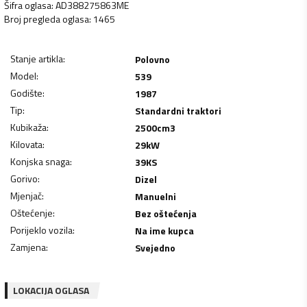
Šifra oglasa
:
AD388275863ME
Broj pregleda oglasa
:
1465
Stanje artikla
:
Polovno
Model
:
539
Godište
:
1987
Tip
:
Standardni traktori
Kubikaža
:
2500
cm3
Kilovata
:
29
kW
Konjska snaga
:
39
KS
Gorivo
:
Dizel
Mjenjač
:
Manuelni
Oštećenje
:
Bez oštećenja
Porijeklo vozila
:
Na ime kupca
Zamjena
:
Svejedno
LOKACIJA OGLASA