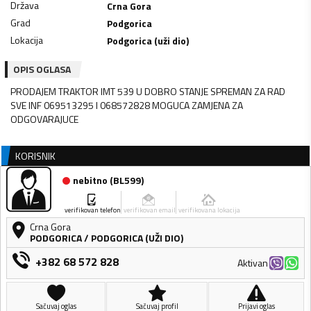
Država
Crna Gora
Grad
Podgorica
Lokacija
Podgorica (uži dio)
OPIS OGLASA
PRODAJEM TRAKTOR IMT 539 U DOBRO STANJE SPREMAN ZA RAD
SVE INF 069513295 I 068572828 MOGUCA ZAMJENA ZA
ODGOVARAJUCE
KORISNIK
nebitno
(
BL599
)
verifikovan telefon
verifikovan email
verifikovana lokacija
Crna Gora
PODGORICA
/
PODGORICA (UŽI DIO)
+382 68 572 828
Aktivan
Sačuvaj oglas
Sačuvaj profil
Prijavi oglas