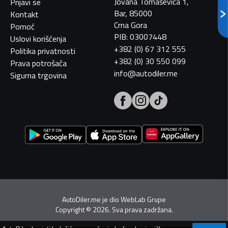
Jovana Tomaševića 1,
Prijavi se
Bar, 85000
Kontakt
Crna Gora
Pomoć
PIB: 03007448
Uslovi korišćenja
+382 (0) 67 312 555
Politika privatnosti
+382 (0) 30 550 099
Prava potrošača
info@autodiler.me
Sigurna trgovina
AutoDiler.me je dio
WebLab Grupe
Copyright
©
2026. Sva prava zadržana.