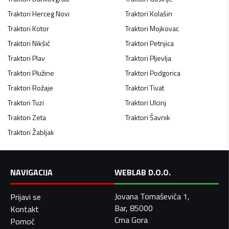
Traktori
Herceg Novi
Traktori
Kolašin
Traktori
Kotor
Traktori
Mojkovac
Traktori
Nikšić
Traktori
Petnjica
Traktori
Plav
Traktori
Pljevlja
Traktori
Plužine
Traktori
Podgorica
Traktori
Rožaje
Traktori
Tivat
Traktori
Tuzi
Traktori
Ulcinj
Traktori
Zeta
Traktori
Šavnik
Traktori
Žabljak
NAVIGACIJA
WEBLAB D.O.O.
Jovana Tomaševića 1,
Prijavi se
Bar, 85000
Kontakt
Crna Gora
Pomoć