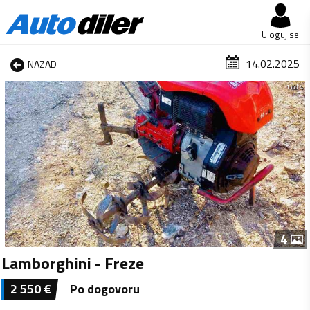
Uloguj se
14.02.2025
NAZAD
1 od 4
4
Lamborghini - Freze
2 550
€
Po dogovoru