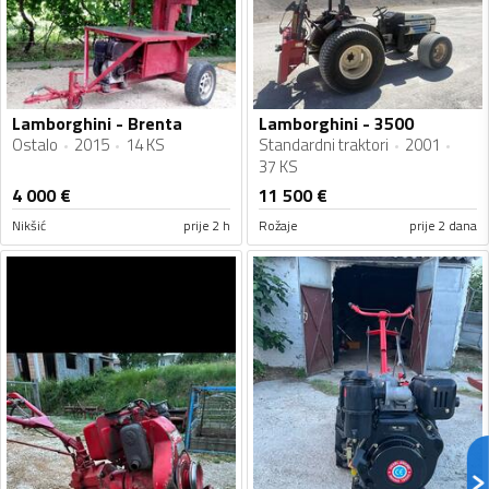
Lamborghini - Brenta
Lamborghini - 3500
Ostalo
2015
14 KS
Standardni traktori
2001
37 KS
4 000
€
11 500
€
Nikšić
prije 2 h
Rožaje
prije 2 dana