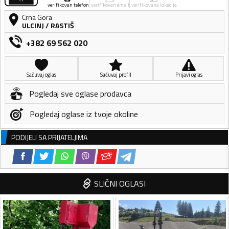
verifikovan telefon
verifikovan email
verifikovana lokacija
Crna Gora
ULCINJ
/
RASTIŠ
+382 69 562 020
Sačuvaj oglas
Sačuvaj profil
Prijavi oglas
Pogledaj sve oglase prodavca
Pogledaj oglase iz tvoje okoline
PODIJELI SA PRIJATELJIMA
SLIČNI OGLASI