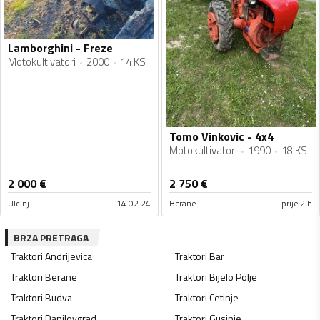
Lamborghini - Freze
Motokultivatori
2000
14 KS
Tomo Vinkovic - 4x4
Motokultivatori
1990
18 KS
2 000
€
2 750
€
Ulcinj
14.02.24
Berane
prije 2 h
BRZA PRETRAGA
Traktori
Andrijevica
Traktori
Bar
Traktori
Berane
Traktori
Bijelo Polje
Traktori
Budva
Traktori
Cetinje
Traktori
Danilovgrad
Traktori
Gusinje