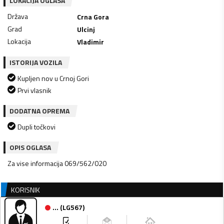
LOKACIJA OGLASA
Država
Crna Gora
Grad
Ulcinj
Lokacija
Vladimir
ISTORIJA VOZILA
Kupljen nov u Crnoj Gori
Prvi vlasnik
DODATNA OPREMA
Dupli točkovi
OPIS OGLASA
Za vise informacija 069/562/020
KORISNIK
...
(
LG567
)