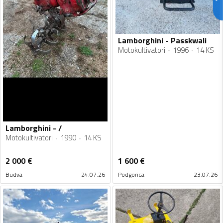
Lamborghini - Passkwali
Motokultivatori
1996
14 KS
Lamborghini - /
Motokultivatori
1990
14 KS
2 000
€
1 600
€
Budva
24.07.26
Podgorica
23.07.26