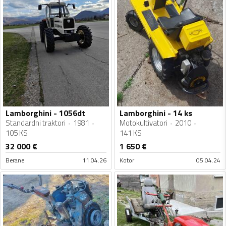
Lamborghini - 1056dt
Lamborghini - 14 ks
Standardni traktori
1981
Motokultivatori
2010
105 KS
141 KS
32 000
€
1 650
€
Berane
11.04.26
Kotor
05.04.24