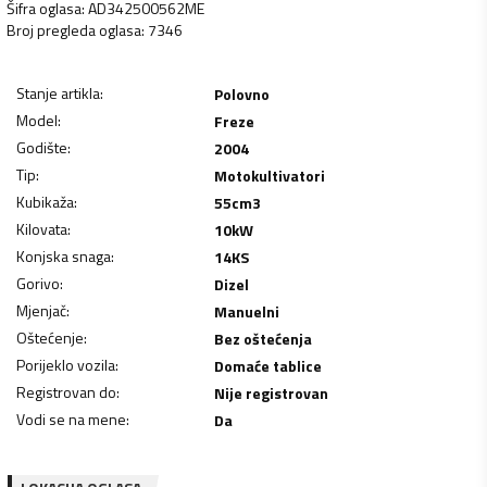
Šifra oglasa
:
AD342500562ME
Broj pregleda oglasa
:
7346
Stanje artikla
:
Polovno
Model
:
Freze
Godište
:
2004
Tip
:
Motokultivatori
Kubikaža
:
55
cm3
Kilovata
:
10
kW
Konjska snaga
:
14
KS
Gorivo
:
Dizel
Mjenjač
:
Manuelni
Oštećenje
:
Bez oštećenja
Porijeklo vozila
:
Domaće tablice
Registrovan do
:
Nije registrovan
Vodi se na mene
:
Da