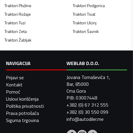
Traktori
Plužine
Traktori
Podgorica
Traktori
Rožaje
Traktori
Tivat
Traktori
Tuzi
Traktori
Ulcinj
Traktori
Zeta
Traktori
Šavnik
Traktori
Žabljak
NAVIGACIJA
WEBLAB D.O.O.
Jovana Tomaševića 1,
Prijavi se
Bar, 85000
Kontakt
Crna Gora
Pomoć
PIB: 03007448
Uslovi korišćenja
+382 (0) 67 312 555
Politika privatnosti
+382 (0) 30 550 099
Prava potrošača
info@autodiler.me
Sigurna trgovina