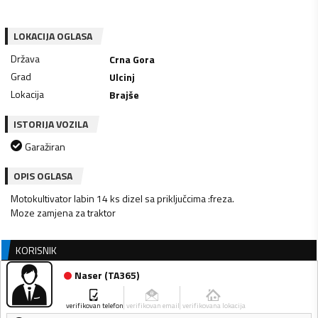
LOKACIJA OGLASA
Država
Crna Gora
Grad
Ulcinj
Lokacija
Brajše
ISTORIJA VOZILA
Garažiran
OPIS OGLASA
Motokultivator labin 14 ks dizel sa priključcima :freza.
Moze zamjena za traktor
KORISNIK
Naser
(
TA365
)
verifikovan telefon
verifikovan email
verifikovana lokacija