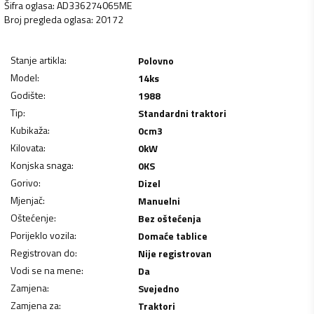
Šifra oglasa
:
AD336274065ME
Broj pregleda oglasa
:
20172
Stanje artikla
:
Polovno
Model
:
14ks
Godište
:
1988
Tip
:
Standardni traktori
Kubikaža
:
0
cm3
Kilovata
:
0
kW
Konjska snaga
:
0
KS
Gorivo
:
Dizel
Mjenjač
:
Manuelni
Oštećenje
:
Bez oštećenja
Porijeklo vozila
:
Domaće tablice
Registrovan do
:
Nije registrovan
Vodi se na mene
:
Da
Zamjena
:
Svejedno
Zamjena za
:
Traktori