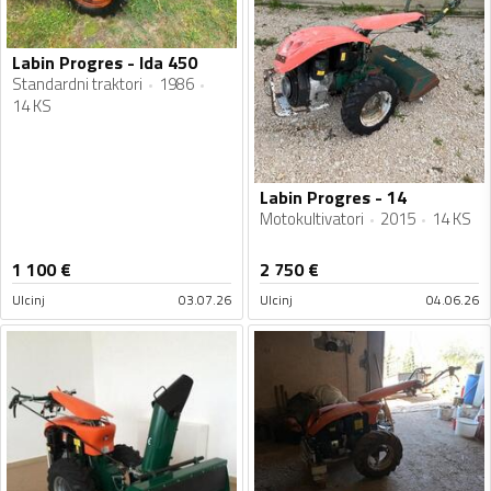
Labin Progres - lda 450
Standardni traktori
1986
14 KS
Labin Progres - 14
Motokultivatori
2015
14 KS
1 100
€
2 750
€
Ulcinj
03.07.26
Ulcinj
04.06.26