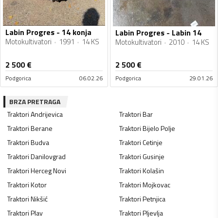
Labin Progres - 14 konja
Labin Progres - Labin 14
Motokultivatori
1991
14 KS
Motokultivatori
2010
14 KS
2 500
€
2 500
€
Podgorica
06.02.26
Podgorica
29.01.26
BRZA PRETRAGA
Traktori
Andrijevica
Traktori
Bar
Traktori
Berane
Traktori
Bijelo Polje
Traktori
Budva
Traktori
Cetinje
Traktori
Danilovgrad
Traktori
Gusinje
Traktori
Herceg Novi
Traktori
Kolašin
Traktori
Kotor
Traktori
Mojkovac
Traktori
Nikšić
Traktori
Petnjica
Traktori
Plav
Traktori
Pljevlja