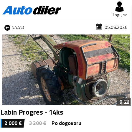
Uloguj se
05.08.2026
NAZAD
1 od 9
9
Labin Progres - 14ks
2 000
€
3 200
€
Po dogovoru