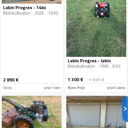
Labin Progres - 14ks
Motokultivatori
2026
19 KS
Labin Progres - labin
Motokultivatori
1990
8 KS
1 300
€
2 890
€
1 301
€
Ulcinj
prije 1 dan
Bijelo Polje
prije 5 dana