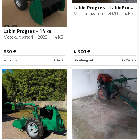
Labin Progres - LabinProgres
Motokultivatori
2020
14 KS
Labin Progres - 14 ks
Motokultivatori
2023
14 KS
850
€
4 500
€
Mojkovac
20.04.26
Danilovgrad
05.04.26