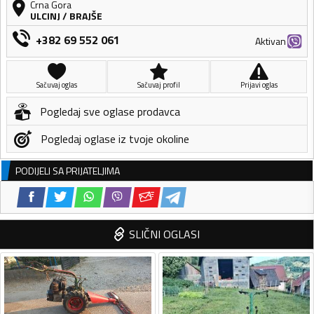
Crna Gora
ULCINJ
/
BRAJŠE
+382 69 552 061
Aktivan
Sačuvaj oglas
Sačuvaj profil
Prijavi oglas
Pogledaj sve oglase prodavca
Pogledaj oglase iz tvoje okoline
PODIJELI SA PRIJATELJIMA
SLIČNI OGLASI