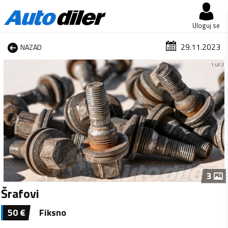
Uloguj se
29.11.2023
NAZAD
1 od 3
3
Šrafovi
50
€
Fiksno