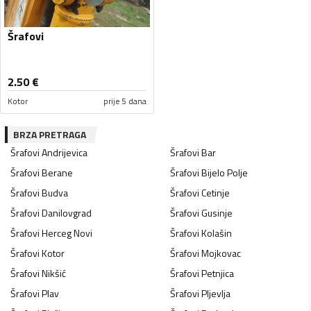
Šrafovi
2.50
€
Kotor
prije 5 dana
BRZA PRETRAGA
Šrafovi
Andrijevica
Šrafovi
Bar
Šrafovi
Berane
Šrafovi
Bijelo Polje
Šrafovi
Budva
Šrafovi
Cetinje
Šrafovi
Danilovgrad
Šrafovi
Gusinje
Šrafovi
Herceg Novi
Šrafovi
Kolašin
Šrafovi
Kotor
Šrafovi
Mojkovac
Šrafovi
Nikšić
Šrafovi
Petnjica
Šrafovi
Plav
Šrafovi
Pljevlja