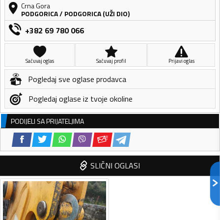
Crna Gora
PODGORICA
/
PODGORICA (UŽI DIO)
+382 69 780 066
Sačuvaj oglas
Sačuvaj profil
Prijavi oglas
Pogledaj sve oglase prodavca
Pogledaj oglase iz tvoje okoline
PODIJELI SA PRIJATELJIMA
SLIČNI OGLASI