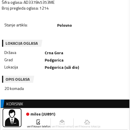
Šifra oglasa
:
AD337845353ME
Broj pregleda oglasa
:
1214
Stanje artikla
:
Polovno
LOKACIJA OGLASA
Država
Crna Gora
Grad
Podgorica
Lokacija
Podgorica (uži dio)
OPIS OGLASA
20 komada
KORISNIK
milos
(
JU891
)
verifikovan telefon
verifikovan email
verifikovana lokacija