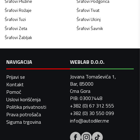
Šrafovi
Plužine
Šrafovi
Podgorica
Šrafovi
Rožaje
Šrafovi
Tivat
Šrafovi
Tuzi
Šrafovi
Ulcinj
Šrafovi
Zeta
Šrafovi
Šavnik
Šrafovi
Žabljak
NAVIGACIJA
WEBLAB D.O.O.
Jovana Tomaševića 1,
Prijavi se
Bar, 85000
Kontakt
Crna Gora
Pomoć
PIB: 03007448
Uslovi korišćenja
+382 (0) 67 312 555
Politika privatnosti
+382 (0) 30 550 099
Prava potrošača
info@autodiler.me
Sigurna trgovina