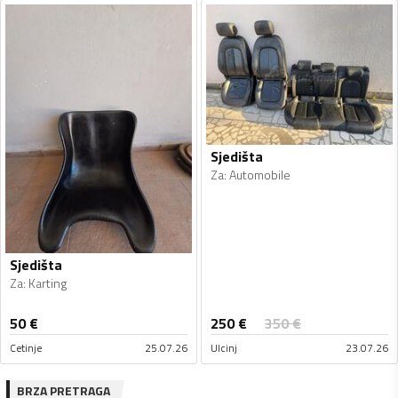
Sjedišta
Za
:
Automobile
Sjedišta
Za
:
Karting
250
€
50
€
350
€
Cetinje
25.07.26
Ulcinj
23.07.26
BRZA PRETRAGA