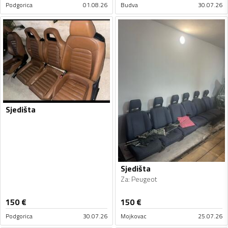
Podgorica
01.08.26
Budva
30.07.26
Sjedišta
Sjedišta
Za
:
Peugeot
150
€
150
€
Podgorica
30.07.26
Mojkovac
25.07.26