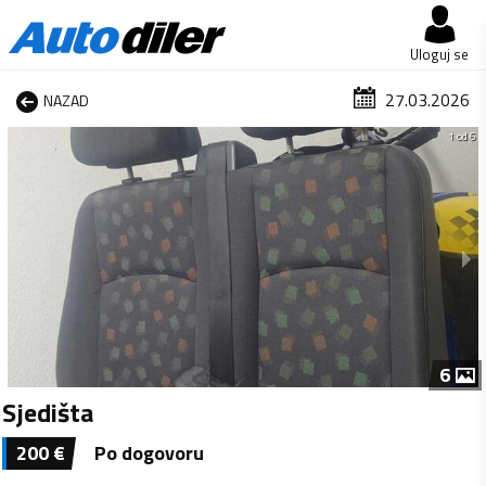
Uloguj se
27.03.2026
NAZAD
1 od 6
6
Sjedišta
200
€
Po dogovoru