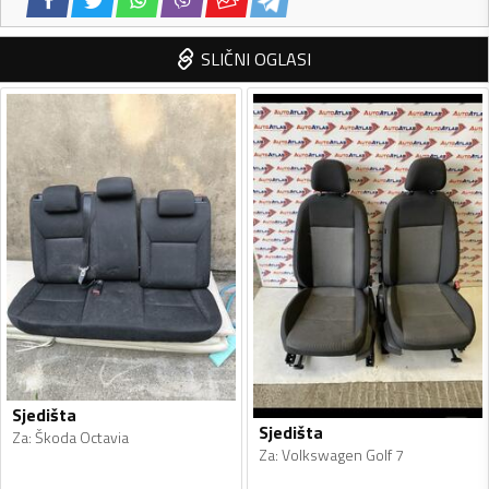
SLIČNI OGLASI
Sjedišta
Sjedišta
Za
:
Škoda Octavia
Za
:
Volkswagen Golf 7