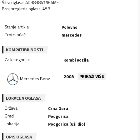
Šifra oglasa
:
AD383847564ME
Broj pregleda oglasa
:
458
Stanje artikla
:
Polovno
Proizvođač
:
mercedes
KOMPATIBILNOSTI
Za kategoriju
:
Kombi vozila
2008
PRIKAŽI VIŠE
Mercedes Benz
LOKACIJA OGLASA
Država
Crna Gora
Grad
Podgorica
Lokacija
Podgorica (uži dio)
OPIS OGLASA