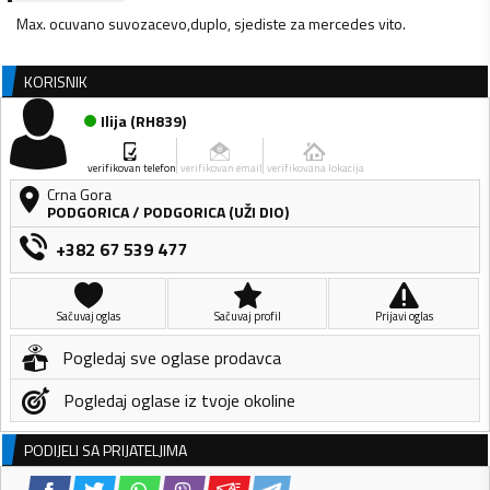
Max. ocuvano suvozacevo,duplo, sjediste za mercedes vito.
KORISNIK
Ilija
(
RH839
)
verifikovan telefon
verifikovan email
verifikovana lokacija
Crna Gora
PODGORICA
/
PODGORICA (UŽI DIO)
+382 67 539 477
Sačuvaj oglas
Sačuvaj profil
Prijavi oglas
Pogledaj sve oglase prodavca
Pogledaj oglase iz tvoje okoline
PODIJELI SA PRIJATELJIMA