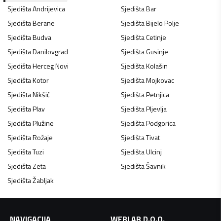
Sjedišta
Andrijevica
Sjedišta
Bar
Sjedišta
Berane
Sjedišta
Bijelo Polje
Sjedišta
Budva
Sjedišta
Cetinje
Sjedišta
Danilovgrad
Sjedišta
Gusinje
Sjedišta
Herceg Novi
Sjedišta
Kolašin
Sjedišta
Kotor
Sjedišta
Mojkovac
Sjedišta
Nikšić
Sjedišta
Petnjica
Sjedišta
Plav
Sjedišta
Pljevlja
Sjedišta
Plužine
Sjedišta
Podgorica
Sjedišta
Rožaje
Sjedišta
Tivat
Sjedišta
Tuzi
Sjedišta
Ulcinj
Sjedišta
Zeta
Sjedišta
Šavnik
Sjedišta
Žabljak
NAVIGACIJA
WEBLAB D.O.O.