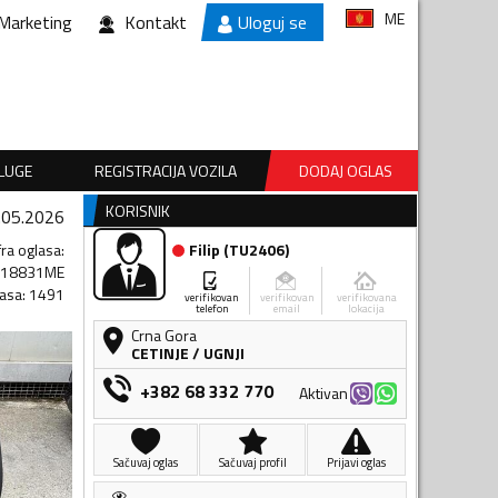
ME
Marketing
Kontakt
Uloguj se
SLUGE
REGISTRACIJA VOZILA
DODAJ OGLAS
KORISNIK
.05.2026
fra oglasa
:
Filip
(
TU2406
)
118831ME
lasa
:
1491
verifikovan
verifikovan
verifikovana
telefon
email
lokacija
Crna Gora
CETINJE
/
UGNJI
+382 68 332 770
Aktivan
Sačuvaj oglas
Sačuvaj profil
Prijavi oglas