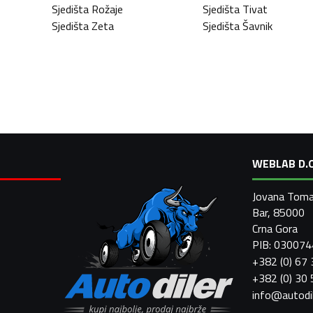
Sjedišta
Rožaje
Sjedišta
Tivat
Sjedišta
Zeta
Sjedišta
Šavnik
WEBLAB D.O
Jovana Toma
Bar, 85000
Crna Gora
PIB: 03007
+382 (0) 67
+382 (0) 30
info@autodi