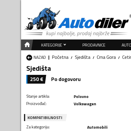
KATEGORIJE
PRODAVNICE
AUTO
Početna
Sjedišta
Crna Gora
Ceti
NAZAD
Sjedišta
250
€
Po dogovoru
Stanje artikla
:
Polovno
Proizvođač
:
Volkswagen
KOMPATIBILNOSTI
Za kategoriju
:
Automobili