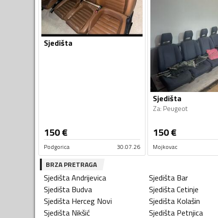
Sjedišta
Sjedišta
Za
:
Peugeot
150
€
150
€
Podgorica
30.07.26
Mojkovac
BRZA PRETRAGA
Sjedišta
Andrijevica
Sjedišta
Bar
Sjedišta
Budva
Sjedišta
Cetinje
Sjedišta
Herceg Novi
Sjedišta
Kolašin
Sjedišta
Nikšić
Sjedišta
Petnjica