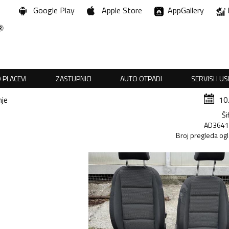
Google Play
Apple Store
AppGallery
 PLACEVI
ZASTUPNICI
AUTO OTPADI
SERVISI I U
nje
10
Ši
AD364
Broj pregleda og