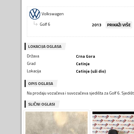
Volkswagen
Golf 6
2013
PRIKAŽI VIŠE
LOKACIJA OGLASA
Država
Crna Gora
Grad
Cetinje
Lokacija
Cetinje (uži dio)
OPIS OGLASA
Na prodaju vozačeva i suvozačeva sjedišta za Golf 6. Sjedišt
SLIČNI OGLASI