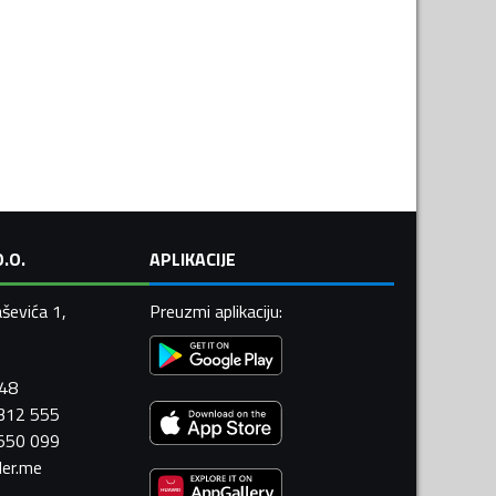
.O.
APLIKACIJE
ševića 1,
Preuzmi aplikaciju
:
448
 312 555
 550 099
ler.me