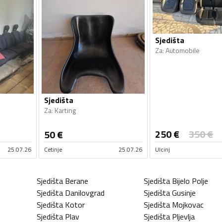
Sjedišta
Za
:
Automobile
Sjedišta
Za
:
Karting
250
€
350
€
50
€
25.07.26
Cetinje
25.07.26
Ulcinj
Sjedišta
Berane
Sjedišta
Bijelo Polje
Sjedišta
Danilovgrad
Sjedišta
Gusinje
Sjedišta
Kotor
Sjedišta
Mojkovac
Sjedišta
Plav
Sjedišta
Pljevlja