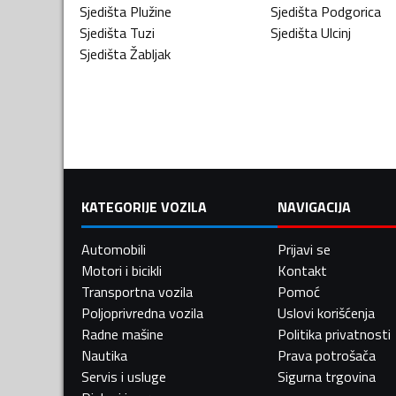
Sjedišta
Plužine
Sjedišta
Podgorica
Sjedišta
Tuzi
Sjedišta
Ulcinj
Sjedišta
Žabljak
KATEGORIJE VOZILA
NAVIGACIJA
Automobili
Prijavi se
Motori i bicikli
Kontakt
Transportna vozila
Pomoć
Poljoprivredna vozila
Uslovi korišćenja
Radne mašine
Politika privatnosti
Nautika
Prava potrošača
Servis i usluge
Sigurna trgovina