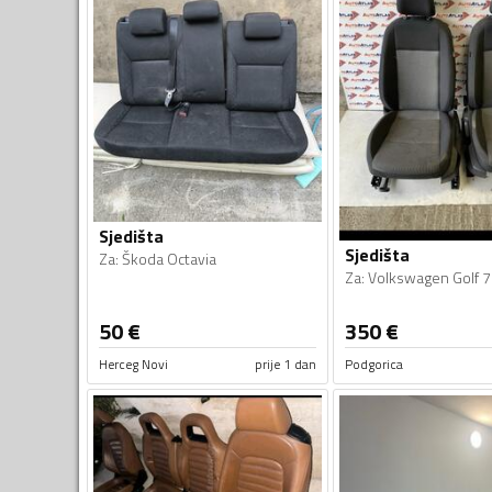
Sjedišta
Sjedišta
Za
:
Škoda Octavia
Za
:
Volkswagen Golf 7
50
€
350
€
Herceg Novi
prije 1 dan
Podgorica