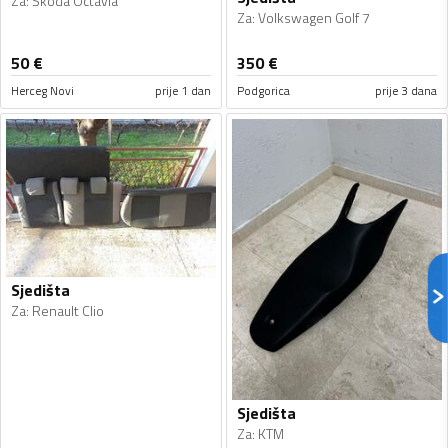
Za
:
Škoda Octavia
Za
:
Volkswagen Golf 7
50
€
350
€
Herceg Novi
prije 1 dan
Podgorica
prije 3 dana
Sjedišta
Za
:
Renault Clio
Sjedišta
Za
:
KTM