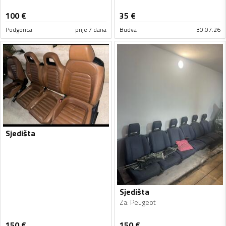
100
€
35
€
Podgorica
prije 7 dana
Budva
30.07.26
Sjedišta
Sjedišta
Za
:
Peugeot
150
€
150
€