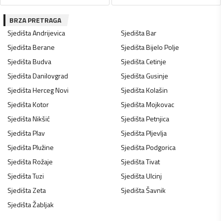
BRZA PRETRAGA
Sjedišta
Andrijevica
Sjedišta
Bar
Sjedišta
Berane
Sjedišta
Bijelo Polje
Sjedišta
Budva
Sjedišta
Cetinje
Sjedišta
Danilovgrad
Sjedišta
Gusinje
Sjedišta
Herceg Novi
Sjedišta
Kolašin
Sjedišta
Kotor
Sjedišta
Mojkovac
Sjedišta
Nikšić
Sjedišta
Petnjica
Sjedišta
Plav
Sjedišta
Pljevlja
Sjedišta
Plužine
Sjedišta
Podgorica
Sjedišta
Rožaje
Sjedišta
Tivat
Sjedišta
Tuzi
Sjedišta
Ulcinj
Sjedišta
Zeta
Sjedišta
Šavnik
Sjedišta
Žabljak