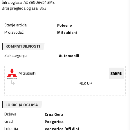
Šifra oglasa
:
AD385084513ME
Broj pregleda oglasa
:
363
Stanje artikla
:
Polovno
Proizvođač
:
Mitcubishi
KOMPATIBILNOSTI
Za kategoriju
:
Automobili
Mitsubishi
SAKRIJ
PICK UP
LOKACIJA OGLASA
Država
Crna Gora
Grad
Podgorica
Lokacija
Podgorica (uži dio)