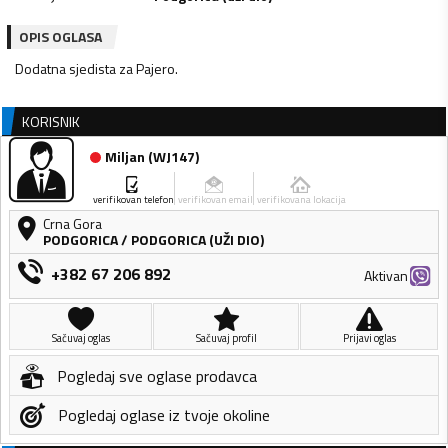
OPIS OGLASA
KORISNIK
Miljan
(
WJ147
)
verifikovan telefon
verifikovan email
verifikovana lokacija
Crna Gora
PODGORICA
/
PODGORICA (UŽI DIO)
+382 67 206 892
Aktivan
Sačuvaj oglas
Sačuvaj profil
Prijavi oglas
Pogledaj sve oglase prodavca
Pogledaj oglase iz tvoje okoline