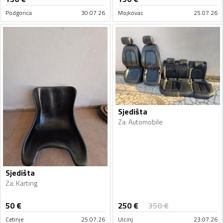
Podgorica
30.07.26
Mojkovac
25.07.26
Sjedišta
Za
:
Automobile
Sjedišta
Za
:
Karting
250
€
50
€
350
€
Cetinje
25.07.26
Ulcinj
23.07.26