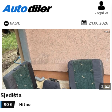
Uloguj se
21.06.2026
NAZAD
1 od 2
2
Sjedišta
90
€
Hitno