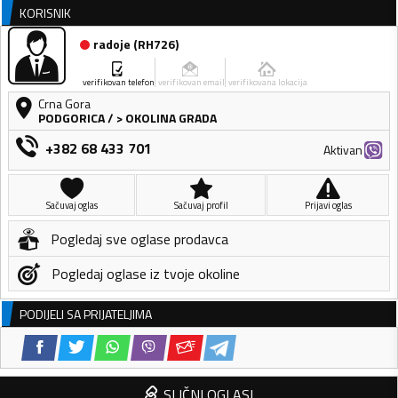
KORISNIK
radoje
(
RH726
)
verifikovan telefon
verifikovan email
verifikovana lokacija
Crna Gora
PODGORICA
/
> OKOLINA GRADA
+382 68 433 701
Aktivan
Sačuvaj oglas
Sačuvaj profil
Prijavi oglas
Pogledaj sve oglase prodavca
Pogledaj oglase iz tvoje okoline
PODIJELI SA PRIJATELJIMA
SLIČNI OGLASI