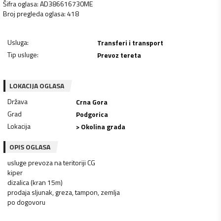
Šifra oglasa
:
AD386616730ME
Broj pregleda oglasa
:
418
Usluga
:
Transferi i transport
Tip usluge
:
Prevoz tereta
LOKACIJA OGLASA
Država
Crna Gora
Grad
Podgorica
Lokacija
> Okolina grada
OPIS OGLASA
usluge prevoza na teritoriji CG
kiper
dizalica (kran 15m)
prodaja sljunak, greza, tampon, zemlja
po dogovoru