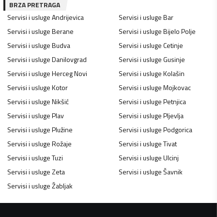
BRZA PRETRAGA
Servisi i usluge
Andrijevica
Servisi i usluge
Bar
Servisi i usluge
Berane
Servisi i usluge
Bijelo Polje
Servisi i usluge
Budva
Servisi i usluge
Cetinje
Servisi i usluge
Danilovgrad
Servisi i usluge
Gusinje
Servisi i usluge
Herceg Novi
Servisi i usluge
Kolašin
Servisi i usluge
Kotor
Servisi i usluge
Mojkovac
Servisi i usluge
Nikšić
Servisi i usluge
Petnjica
Servisi i usluge
Plav
Servisi i usluge
Pljevlja
Servisi i usluge
Plužine
Servisi i usluge
Podgorica
Servisi i usluge
Rožaje
Servisi i usluge
Tivat
Servisi i usluge
Tuzi
Servisi i usluge
Ulcinj
Servisi i usluge
Zeta
Servisi i usluge
Šavnik
Servisi i usluge
Žabljak