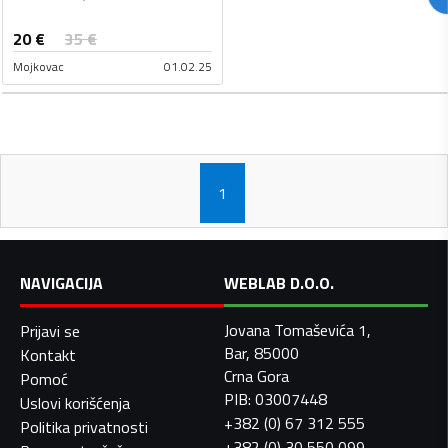
20
€
35
€
Mojkovac
01.02.25
1
NAVIGACIJA
WEBLAB D.O.O.
Jovana Tomaševića 1,
Prijavi se
Bar, 85000
Kontakt
Crna Gora
Pomoć
PIB: 03007448
Uslovi korišćenja
+382 (0) 67 312 555
Politika privatnosti
+382 (0) 30 550 099