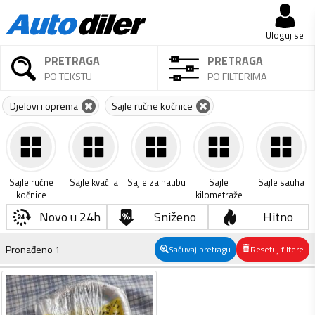
Uloguj se
PRETRAGA
PRETRAGA
PO TEKSTU
PO FILTERIMA
Djelovi i oprema
Sajle ručne kočnice
Sajle ručne
Sajle kvačila
Sajle za haubu
Sajle
Sajle sauha
kočnice
kilometraže
Novo u 24h
Sniženo
Hitno
Pronađeno
1
Sačuvaj pretragu
Resetuj filtere