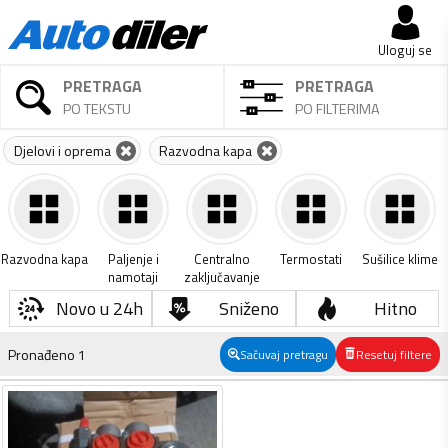
Uloguj se
PRETRAGA
PRETRAGA
PO TEKSTU
PO FILTERIMA
Djelovi i oprema
Razvodna kapa
Razvodna kapa
Paljenje i
Centralno
Termostati
Sušilice klime
namotaji
zaključavanje
Novo u 24h
Sniženo
Hitno
Pronađeno
1
Sačuvaj pretragu
Resetuj filtere