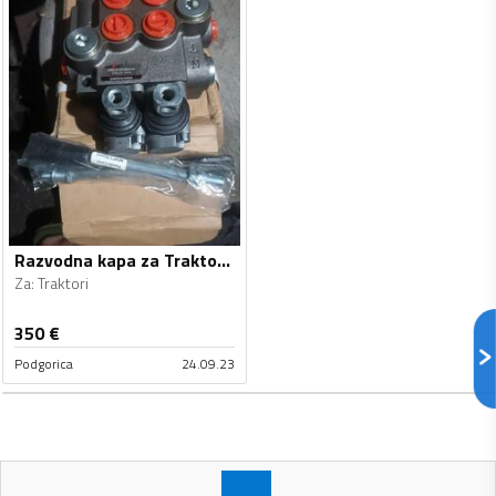
Razvodna kapa za Traktori - Univerzalno
Za
:
Traktori
350
€
Podgorica
24.09.23