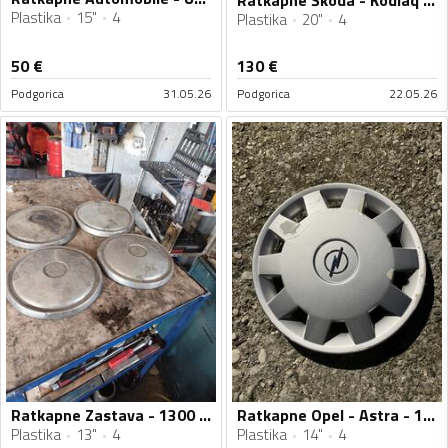
Plastika
15"
4
Plastika
20"
4
50
€
130
€
Podgorica
31.05.26
Podgorica
22.05.26
Ratkapne Zastava - 1300 - 13" - 4 kom.
Ratkapne Opel - Astra - 14" - 4 kom.
Plastika
13"
4
Plastika
14"
4