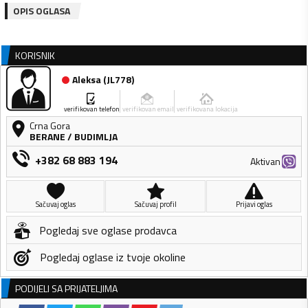
OPIS OGLASA
KORISNIK
Aleksa
(
JL778
)
verifikovan telefon
verifikovan email
verifikovana lokacija
Crna Gora
BERANE
/
BUDIMLJA
+382 68 883 194
Aktivan
Sačuvaj oglas
Sačuvaj profil
Prijavi oglas
Pogledaj sve oglase prodavca
Pogledaj oglase iz tvoje okoline
PODIJELI SA PRIJATELJIMA