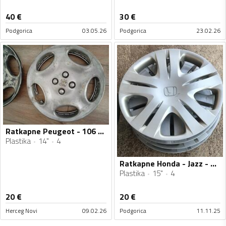
40
€
30
€
Podgorica
03.05.26
Podgorica
23.02.26
Ratkapne Peugeot - 106 - 14" - 4 kom.
Plastika
14"
4
Ratkapne Honda - Jazz - 15" - 4 kom.
Plastika
15"
4
20
€
20
€
Herceg Novi
09.02.26
Podgorica
11.11.25