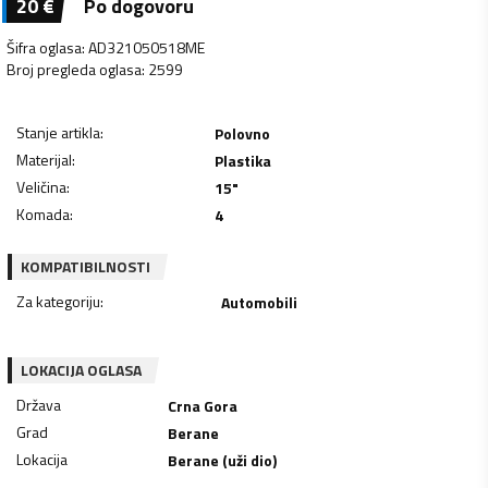
20
€
Po dogovoru
Šifra oglasa
:
AD321050518ME
Broj pregleda oglasa
:
2599
Stanje artikla
:
Polovno
Materijal
:
Plastika
Veličina
:
15"
Komada
:
4
KOMPATIBILNOSTI
Za kategoriju
:
Automobili
LOKACIJA OGLASA
Država
Crna Gora
Grad
Berane
Lokacija
Berane (uži dio)