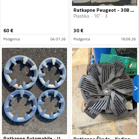
Ratkapne Peugeot - 308 - 16" - 3 kom.
Plastika
16"
3
60
€
30
€
Podgorica
04.07.26
Podgorica
16.06.26
Ratkapne Automobile - Univerzalno - 15" - 4 kom.
Ratkapne Škoda - Kodiaq - 20" - 4 kom.