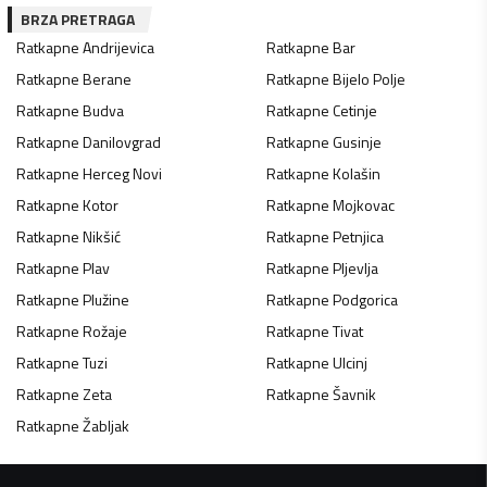
BRZA PRETRAGA
Ratkapne
Andrijevica
Ratkapne
Bar
Ratkapne
Berane
Ratkapne
Bijelo Polje
Ratkapne
Budva
Ratkapne
Cetinje
Ratkapne
Danilovgrad
Ratkapne
Gusinje
Ratkapne
Herceg Novi
Ratkapne
Kolašin
Ratkapne
Kotor
Ratkapne
Mojkovac
Ratkapne
Nikšić
Ratkapne
Petnjica
Ratkapne
Plav
Ratkapne
Pljevlja
Ratkapne
Plužine
Ratkapne
Podgorica
Ratkapne
Rožaje
Ratkapne
Tivat
Ratkapne
Tuzi
Ratkapne
Ulcinj
Ratkapne
Zeta
Ratkapne
Šavnik
Ratkapne
Žabljak