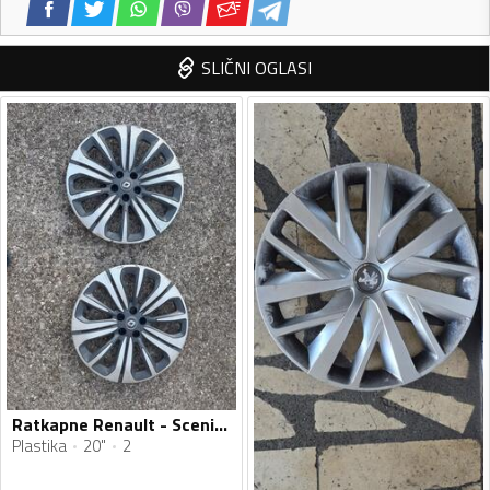
SLIČNI OGLASI
Ratkapne Renault - Scenic - 20" - 2 kom.
Plastika
20"
2