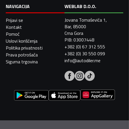
NAVIGACIJA
WEBLAB D.O.O.
Jovana Tomaševića 1,
Prijavi se
Bar, 85000
Kontakt
Crna Gora
Pomoć
PIB: 03007448
Uslovi korišćenja
+382 (0) 67 312 555
Politika privatnosti
+382 (0) 30 550 099
Prava potrošača
info@autodiler.me
Sigurna trgovina