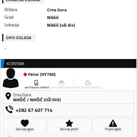
Država
Crna Gora
Grad
Nikšić
Lokacija
Nikšić (uži dio)
OPIS OGLASA
..
KORISNIK
Petar
(
HY760
)
verifikovan telefon
verifikovan email
verifikovana lokacija
Crna Gora
NIKŠIĆ
/
NIKŠIĆ (UŽI DIO)
+382 67 407 714
Sačuvaj oglas
Sačuvaj profil
Prijavi oglas