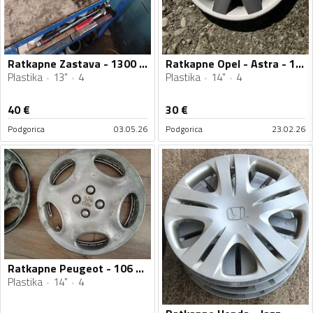
Ratkapne Zastava - 1300 - 13" - 4 kom.
Ratkapne Opel - Astra - 14" - 4 kom.
Plastika
13"
4
Plastika
14"
4
40
€
30
€
Podgorica
03.05.26
Podgorica
23.02.26
Ratkapne Peugeot - 106 - 14" - 4 kom.
Plastika
14"
4