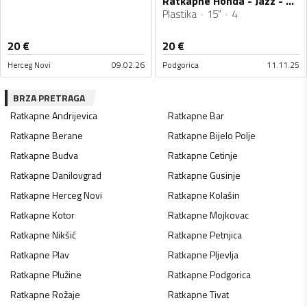
Ratkapne Honda - Jazz - 15" - 4 kom.
Plastika
15"
4
20
€
20
€
Herceg Novi
09.02.26
Podgorica
11.11.25
BRZA PRETRAGA
Ratkapne
Andrijevica
Ratkapne
Bar
Ratkapne
Berane
Ratkapne
Bijelo Polje
Ratkapne
Budva
Ratkapne
Cetinje
Ratkapne
Danilovgrad
Ratkapne
Gusinje
Ratkapne
Herceg Novi
Ratkapne
Kolašin
Ratkapne
Kotor
Ratkapne
Mojkovac
Ratkapne
Nikšić
Ratkapne
Petnjica
Ratkapne
Plav
Ratkapne
Pljevlja
Ratkapne
Plužine
Ratkapne
Podgorica
Ratkapne
Rožaje
Ratkapne
Tivat