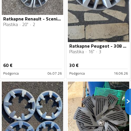
Ratkapne Renault - Scenic - 20" - 2 kom.
Plastika
20"
2
Ratkapne Peugeot - 308 - 16" - 3 kom.
Plastika
16"
3
60
€
30
€
Podgorica
04.07.26
Podgorica
16.06.26