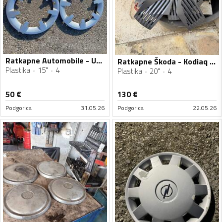
Ratkapne Automobile - Univerzalno - 15" - 4 kom.
Ratkapne Škoda - Kodiaq - 20" - 4 kom.
Plastika
15"
4
Plastika
20"
4
50
€
130
€
Podgorica
31.05.26
Podgorica
22.05.26