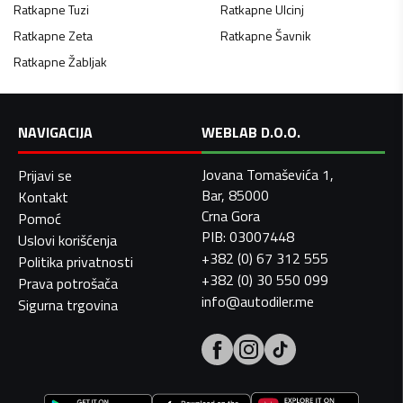
Ratkapne
Tuzi
Ratkapne
Ulcinj
Ratkapne
Zeta
Ratkapne
Šavnik
Ratkapne
Žabljak
NAVIGACIJA
WEBLAB D.O.O.
Jovana Tomaševića 1,
Prijavi se
Bar, 85000
Kontakt
Crna Gora
Pomoć
PIB: 03007448
Uslovi korišćenja
+382 (0) 67 312 555
Politika privatnosti
+382 (0) 30 550 099
Prava potrošača
info@autodiler.me
Sigurna trgovina