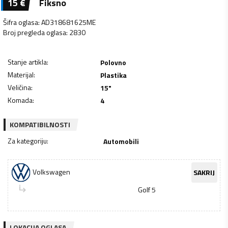
15
€
Fiksno
Šifra oglasa
:
AD318681625ME
Broj pregleda oglasa
:
2830
Stanje artikla
:
Polovno
Materijal
:
Plastika
Veličina
:
15"
Komada
:
4
KOMPATIBILNOSTI
Za kategoriju
:
Automobili
Volkswagen
SAKRIJ
Golf 5
LOKACIJA OGLASA