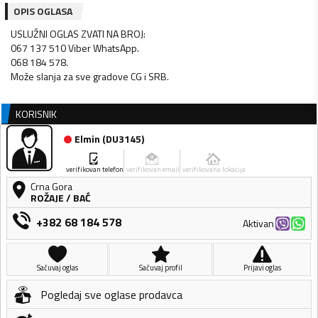
OPIS OGLASA
USLUŽNI OGLAS ZVATI NA BROJ:
067 137 510 Viber WhatsApp.
068 184 578.
Može slanja za sve gradove CG i SRB.
KORISNIK
Elmin
(
DU3145
)
verifikovan telefon
verifikovan email
verifikovana lokacija
Crna Gora
ROŽAJE
/
BAĆ
+382 68 184 578
Aktivan
Sačuvaj oglas
Sačuvaj profil
Prijavi oglas
Pogledaj sve oglase prodavca