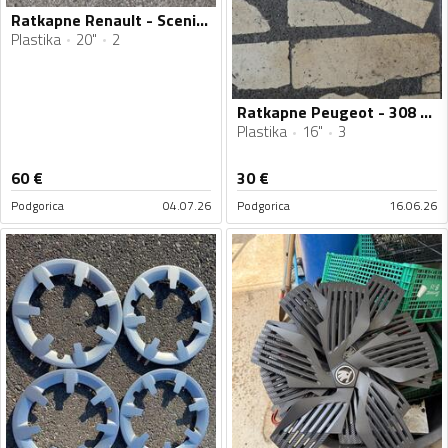
Ratkapne Renault - Scenic - 20" - 2 kom.
Plastika
20"
2
Ratkapne Peugeot - 308 - 16" - 3 kom.
Plastika
16"
3
60
€
30
€
Podgorica
04.07.26
Podgorica
16.06.26