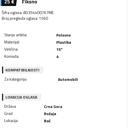
25
€
Fiksno
Šifra oglasa
:
AD354400767ME
Broj pregleda oglasa
:
1560
Stanje artikla
:
Polovno
Materijal
:
Plastika
Veličina
:
15"
Komada
:
4
KOMPATIBILNOSTI
Za kategoriju
:
Automobili
LOKACIJA OGLASA
Država
Crna Gora
Grad
Rožaje
Lokacija
Bać