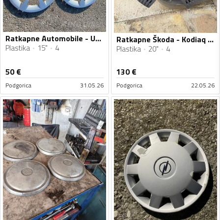
Ratkapne Automobile - Univerzalno - 15" - 4 kom.
Ratkapne Škoda - Kodiaq - 20" - 4 kom.
Plastika
15"
4
Plastika
20"
4
50
€
130
€
Podgorica
31.05.26
Podgorica
22.05.26