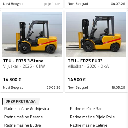
Novi Beograd
prije 1 dan
Novi Beograd
04.07.26
TEU - FD35 3.5tona
TEU - FD25 EUR3
Viljuškar
2026
0 kW
Viljuškar
2026
0 kW
14 500
€
14 500
€
Novi Beograd
26.05.26
Novi Beograd
19.05.26
BRZA PRETRAGA
Radne mašine
Andrijevica
Radne mašine
Bar
Radne mašine
Berane
Radne mašine
Bijelo Polje
Radne mašine
Budva
Radne mašine
Cetinje