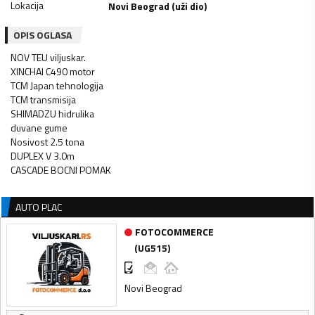
Lokacija
Novi Beograd (uži dio)
OPIS OGLASA
NOV TEU viljuskar.
XINCHAI C490 motor
TCM Japan tehnologija
TCM transmisija
SHIMADZU hidrulika
duvane gume
Nosivost 2.5 tona
DUPLEX V 3.0m
CASCADE BOCNI POMAK
AUTO PLAC
FOTOCOMMERCE
(
UG515
)
Novi Beograd