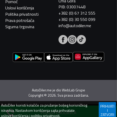
Crna Gora
Pomoć
PIB: 03007448
Uslovi korišćenja
+382 (0) 67 312 555
Politika privatnosti
+382 (0) 30 550 099
Prava potrošača
info@autodiler.me
Sigurna trgovina
AutoDiler.me je dio
WebLab Grupe
Copyright
©
2026. Sva prava zadržana.
AutoDiler
koristi kolačiće za pružanje boljeg korisničkog
PRIHVATI
iskustva. Nastavkom korišćenja sajta prihvatate
I
POZOVI PRODAVCA
ZATVORI
uslove korišćenja
i
politiku privatnosti
.