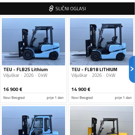
SLIČNI OGLASI
TEU - FLB25 Lithium
TEU - FLB18 LITHIUM
Viljuškar
2026
0 kW
Viljuškar
2026
0 kW
16 900
€
14 900
€
Novi Beograd
prije 1 dan
Novi Beograd
prije 1 dan