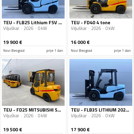
TEU - FLB25 Lithium FSV 4.7m KABINA
TEU - FD40 4 tone
Viljuškar
2026
0 kW
Viljuškar
2026
0 kW
19 900
€
16 000
€
Novi Beograd
prije 1 dan
Novi Beograd
prije 1 dan
TEU - FD25 MITSUBISHI S4S KABINA TRIPLEX
TEU - FLB35 LITHIUM 2026. godište - Novo
Viljuškar
2026
0 kW
Viljuškar
2026
0 kW
19 500
€
17 900
€