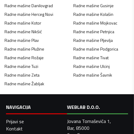
Radne mašine
Danilovgrad
Radne mašine
Gusinje
Radne mašine
Herceg Novi
Radne mašine
Kolašin
Radne mašine
Kotor
Radne mašine
Mojkovac
Radne mašine
Nikšić
Radne mašine
Petnjica
Radne mašine
Plav
Radne mašine
Pljevlja
Radne mašine
Plužine
Radne mašine
Podgorica
Radne mašine
Rožaje
Radne mašine
Tivat
Radne mašine
Tuzi
Radne mašine
Ulcinj
Radne mašine
Zeta
Radne mašine
Šavnik
Radne mašine
Žabljak
NAVIGACIJA
WEBLAB D.O.O.
Jovana Tomaševića 1,
Prijavi se
Bar, 85000
Kontakt