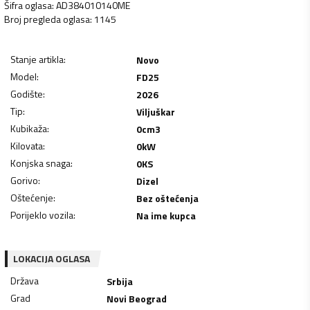
Šifra oglasa
:
AD384010140ME
Broj pregleda oglasa
:
1145
Stanje artikla
:
Novo
Model
:
FD25
Godište
:
2026
Tip
:
Viljuškar
Kubikaža
:
0
cm3
Kilovata
:
0
kW
Konjska snaga
:
0
KS
Gorivo
:
Dizel
Oštećenje
:
Bez oštećenja
Porijeklo vozila
:
Na ime kupca
LOKACIJA OGLASA
Država
Srbija
Grad
Novi Beograd