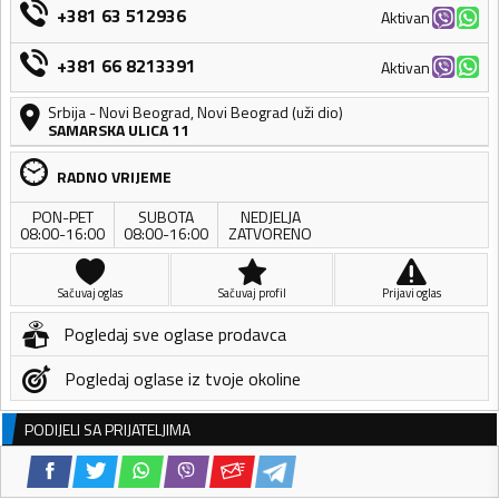
+381 63 512936
Aktivan
+381 66 8213391
Aktivan
Srbija
-
Novi Beograd
,
Novi Beograd (uži dio)
SAMARSKA ULICA 11
RADNO VRIJEME
PON-PET
SUBOTA
NEDJELJA
08:00-16:00
08:00-16:00
ZATVORENO
Sačuvaj oglas
Sačuvaj profil
Prijavi oglas
Pogledaj sve oglase prodavca
Pogledaj oglase iz tvoje okoline
PODIJELI SA PRIJATELJIMA