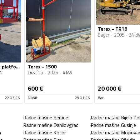
Terex - TR18
Bager
2005
34 k
Terex - Makazasta platforma g320
Terex - 1500
W
Dizalica
2025
4 kW
600
€
20 000
€
22.03.26
Nikšić
28.01.26
Bar
Radne mašine
Berane
Radne mašine
Bijelo Pol
Radne mašine
Danilovgrad
Radne mašine
Gusinje
n
Radne mašine
Kotor
Radne mašine
Mojkova