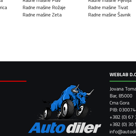
ca
Radne mašine
Plav
Radne mašine
Pljevlja
rica
Radne mašine
Rožaje
Radne mašine
Tivat
Radne mašine
Zeta
Radne mašine
Šavnik
WEBLAB D.O
Jovana Toma
Bar, 85000
Crna Gora
PIB: 03007
+382 (0) 67
+382 (0) 30
info@autodi