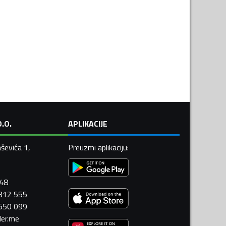
.O.
APLIKACIJE
ševića 1,
Preuzmi aplikaciju
:
448
 312 555
 550 099
ler.me