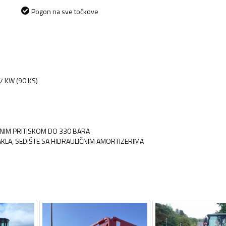
Pogon na sve točkove
7 KW (90 KS)
DNIM PRITISKOM DO 330 BARA
AKLA, SEDIŠTE SA HIDRAULIČNIM AMORTIZERIMA