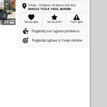
Srbija
-
Kraljevo
,
Kraljevo (uži dio)
NIKOLE TESLE 165A, ADRANI
33
Sačuvaj oglas
Sačuvaj profil
Prijavi oglas
Pogledaj sve oglase prodavca
Pogledaj oglase iz tvoje okoline