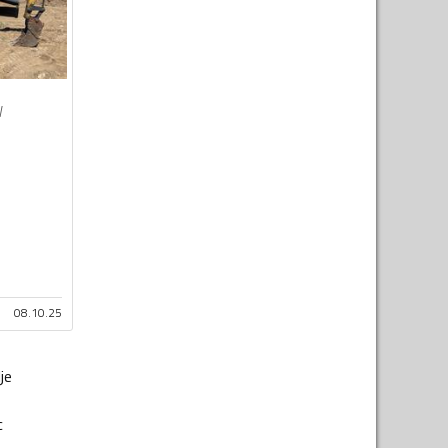
W
08.10.25
je
c