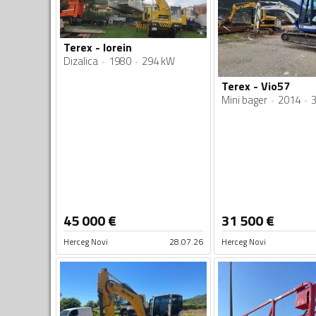
Terex - lorein
Dizalica
1980
294 kW
Terex - Vio57
Mini bager
2014
45 000
€
31 500
€
Herceg Novi
28.07.26
Herceg Novi