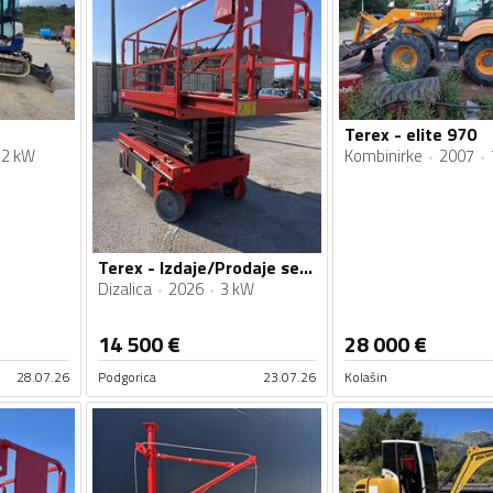
Terex - elite 970
32 kW
Kombinirke
2007
Terex - Izdaje/Prodaje se Makazasta platforma 12m g320
Dizalica
2026
3 kW
14 500
€
28 000
€
28.07.26
Podgorica
23.07.26
Kolašin