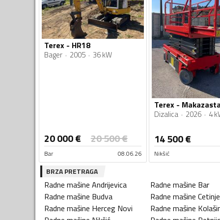
Terex - HR18
Bager
2005
36 kW
Dizalica
2026
4 k
20 000
€
20 500
€
14 500
€
Bar
08.06.26
Nikšić
BRZA PRETRAGA
Radne mašine
Andrijevica
Radne mašine
Bar
Radne mašine
Budva
Radne mašine
Cetinje
Radne mašine
Herceg Novi
Radne mašine
Kolaši