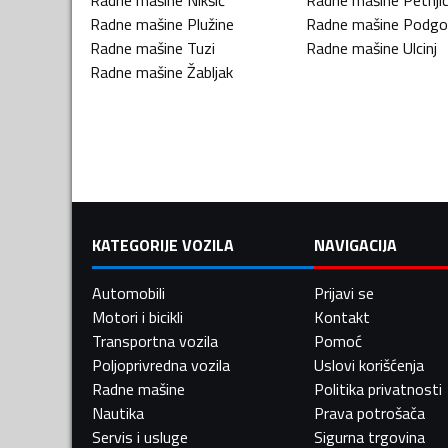
Radne mašine
Nikšić
Radne mašine
Petnji
Radne mašine
Plužine
Radne mašine
Podgo
Radne mašine
Tuzi
Radne mašine
Ulcinj
Radne mašine
Žabljak
KATEGORIJE VOZILA
NAVIGACIJA
Automobili
Prijavi se
Motori i bicikli
Kontakt
Transportna vozila
Pomoć
Poljoprivredna vozila
Uslovi korišćenja
Radne mašine
Politika privatnosti
Nautika
Prava potrošača
Servis i usluge
Sigurna trgovina