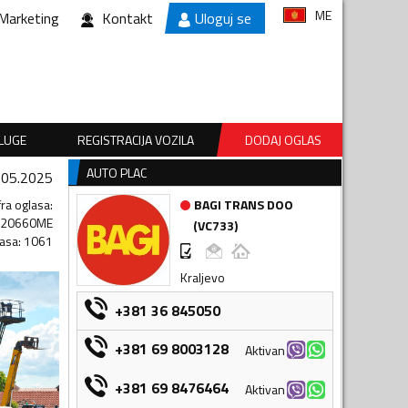
ME
Marketing
Kontakt
Uloguj se
SLUGE
REGISTRACIJA VOZILA
DODAJ OGLAS
AUTO PLAC
.05.2025
fra oglasa
:
BAGI TRANS DOO
120660ME
(
VC733
)
lasa
:
1061
Kraljevo
+381 36 845050
+381 69 8003128
Aktivan
+381 69 8476464
Aktivan