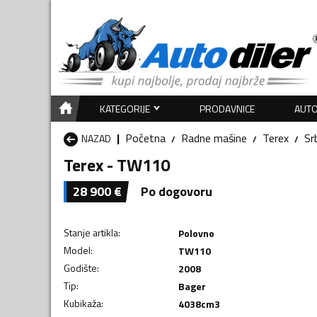
KATEGORIJE
PRODAVNICE
AUTO
Početna
Radne mašine
Terex
Srb
NAZAD
Terex - TW110
28 900
€
Po dogovoru
Stanje artikla
:
Polovno
Model
:
TW110
Godište
:
2008
Tip
:
Bager
Kubikaža
:
4038
cm3