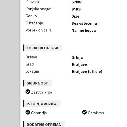
Kilovata
:
67
kW
Konjska snaga
:
91
KS
Gorivo
:
Dizel
Oštećenje
:
Bez oštećenja
Porijeklo vozila
:
Na ime kupca
LOKACIJA OGLASA
Država
Srbija
Grad
Kraljevo
Lokacija
Kraljevo (uži dio)
SIGURNOST
Zaštitni krov
ISTORIJA VOZILA
Garancija
Garažiran
DODATNA OPREMA