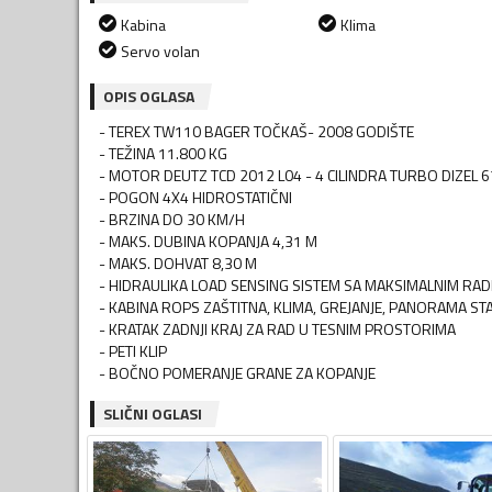
Kabina
Klima
Servo volan
OPIS OGLASA
- TEREX TW110 BAGER TOČKAŠ- 2008 GODIŠTE
- TEŽINA 11.800 KG
- MOTOR DEUTZ TCD 2012 L04 - 4 CILINDRA TURBO DIZEL 6
- POGON 4X4 HIDROSTATIČNI
- BRZINA DO 30 KM/H
- MAKS. DUBINA KOPANJA 4,31 M
- MAKS. DOHVAT 8,30 M
- HIDRAULIKA LOAD SENSING SISTEM SA MAKSIMALNIM RA
- KABINA ROPS ZAŠTITNA, KLIMA, GREJANJE, PANORAMA ST
- KRATAK ZADNJI KRAJ ZA RAD U TESNIM PROSTORIMA
- PETI KLIP
SLIČNI OGLASI