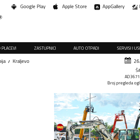
Google Play
Apple Store
AppGallery
 PLACEVI
ZASTUPNICI
AUTO OTPADI
SERVISI I U
ija
Kraljevo
26
Ši
AD367
Broj pregleda og