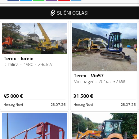
SLIČNI OGLASI
Terex - lorein
Dizalica
1980
294 kW
Terex - Vio57
Mini bager
2014
32 kW
45 000
€
31 500
€
Herceg Novi
28.07.26
Herceg Novi
28.07.26