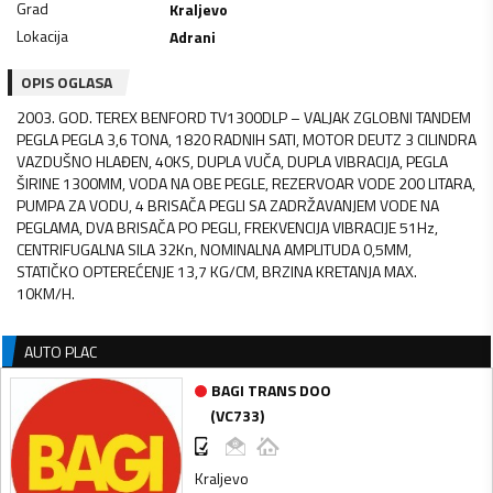
Grad
Kraljevo
Lokacija
Adrani
OPIS OGLASA
2003. GOD. TEREX BENFORD TV1300DLP – VALJAK ZGLOBNI TANDEM
PEGLA PEGLA 3,6 TONA, 1820 RADNIH SATI, MOTOR DEUTZ 3 CILINDRA
VAZDUŠNO HLAĐEN, 40KS, DUPLA VUČA, DUPLA VIBRACIJA, PEGLA
ŠIRINE 1300MM, VODA NA OBE PEGLE, REZERVOAR VODE 200 LITARA,
PUMPA ZA VODU, 4 BRISAČA PEGLI SA ZADRŽAVANJEM VODE NA
PEGLAMA, DVA BRISAČA PO PEGLI, FREKVENCIJA VIBRACIJE 51Hz,
CENTRIFUGALNA SILA 32Kn, NOMINALNA AMPLITUDA 0,5MM,
STATIČKO OPTEREĆENJE 13,7 KG/CM, BRZINA KRETANJA MAX.
AUTO PLAC
BAGI TRANS DOO
(
VC733
)
Kraljevo