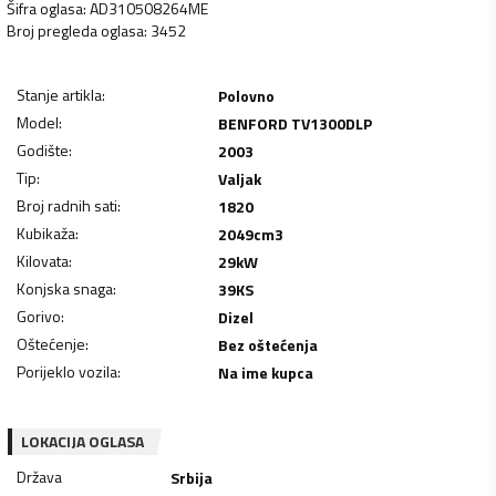
Šifra oglasa
:
AD310508264ME
Broj pregleda oglasa
:
3452
Stanje artikla
:
Polovno
Model
:
BENFORD TV1300DLP
Godište
:
2003
Tip
:
Valjak
Broj radnih sati
:
1820
Kubikaža
:
2049
cm3
Kilovata
:
29
kW
Konjska snaga
:
39
KS
Gorivo
:
Dizel
Oštećenje
:
Bez oštećenja
Porijeklo vozila
:
Na ime kupca
LOKACIJA OGLASA
Država
Srbija