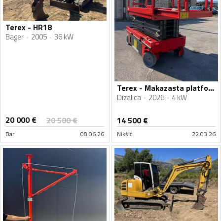
Terex - HR18
Bager
2005
36 kW
Terex - Makazasta platforma g320
Dizalica
2026
4 kW
20 000
€
20 500
€
14 500
€
Bar
08.06.26
Nikšić
22.03.26