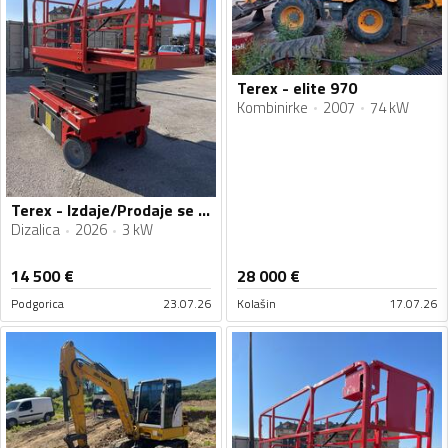
Terex - elite 970
Kombinirke
2007
74 kW
Terex - Izdaje/Prodaje se Makazasta platforma 12m g320
Dizalica
2026
3 kW
14 500
€
28 000
€
Podgorica
23.07.26
Kolašin
17.07.26