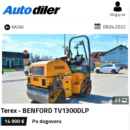
Uloguj se
08.04.2022
NAZAD
1 od 23
23
Terex - BENFORD TV1300DLP
14 900
€
Po dogovoru