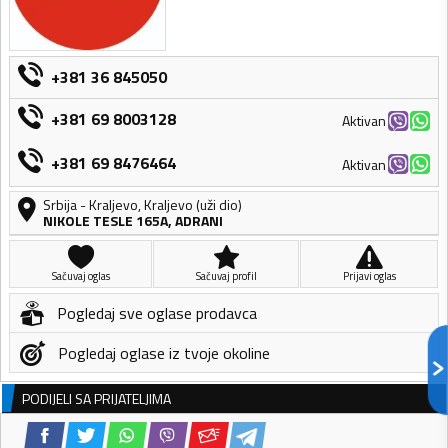
+381 36 845050
+381 69 8003128
Aktivan
+381 69 8476464
Aktivan
Srbija
-
Kraljevo
,
Kraljevo (uži dio)
NIKOLE TESLE 165A, ADRANI
Sačuvaj oglas
Sačuvaj profil
Prijavi oglas
Pogledaj sve oglase prodavca
Pogledaj oglase iz tvoje okoline
PODIJELI SA PRIJATELJIMA