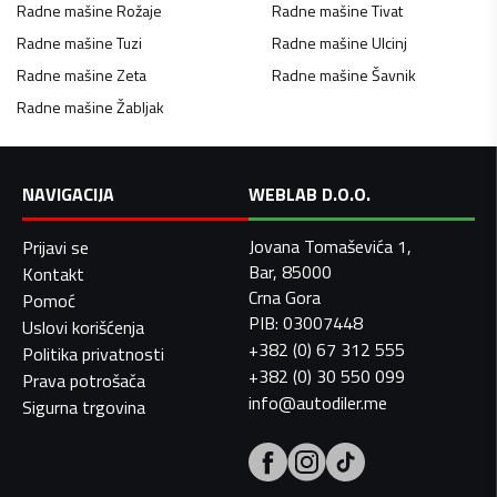
Radne mašine
Rožaje
Radne mašine
Tivat
Radne mašine
Tuzi
Radne mašine
Ulcinj
Radne mašine
Zeta
Radne mašine
Šavnik
Radne mašine
Žabljak
NAVIGACIJA
WEBLAB D.O.O.
Jovana Tomaševića 1,
Prijavi se
Bar, 85000
Kontakt
Crna Gora
Pomoć
PIB: 03007448
Uslovi korišćenja
+382 (0) 67 312 555
Politika privatnosti
+382 (0) 30 550 099
Prava potrošača
info@autodiler.me
Sigurna trgovina