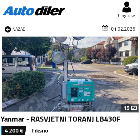
Uloguj se
01.02.2026
NAZAD
1 od 15
15
Yanmar - RASVJETNI TORANJ LB430F
4 200
€
Fiksno