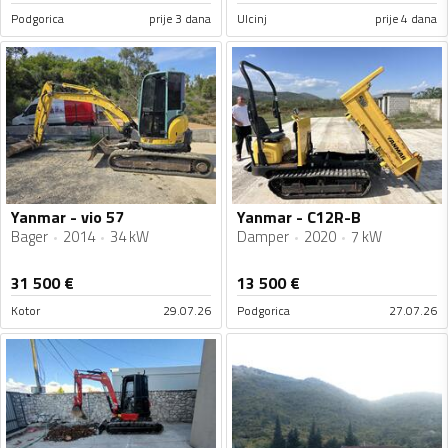
Podgorica
prije 3 dana
Ulcinj
prije 4 dana
Yanmar - vio 57
Yanmar - C12R-B
Bager
2014
34 kW
Damper
2020
7 kW
31 500
€
13 500
€
Kotor
29.07.26
Podgorica
27.07.26