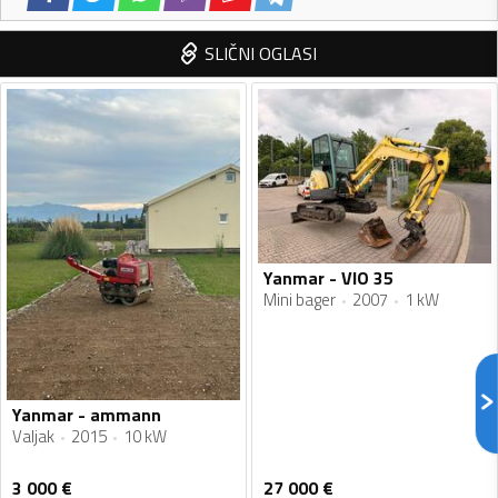
SLIČNI OGLASI
Yanmar - VIO 35
Mini bager
2007
1 kW
Yanmar - ammann
Valjak
2015
10 kW
3 000
€
27 000
€