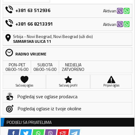
+381 63 512936
Aktivan
+381 66 8213391
Aktivan
Srbija
-
Novi Beograd
,
Novi Beograd (uži dio)
SAMARSKA ULICA 11
RADNO VRIJEME
PON-PET
SUBOTA
NEDJELJA
08:00-16:00
08:00-16:00
ZATVORENO
Sačuvaj oglas
Sačuvaj profil
Prijavi oglas
Pogledaj sve oglase prodavca
Pogledaj oglase iz tvoje okoline
PODIJELI SA PRIJATELJIMA