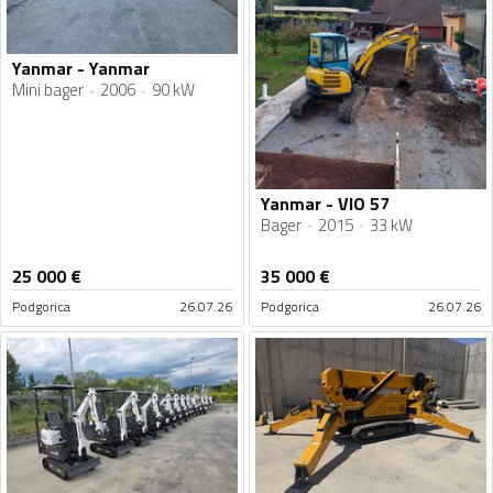
Yanmar - Yanmar
Mini bager
2006
90 kW
Yanmar - VIO 57
Bager
2015
33 kW
25 000
€
35 000
€
Podgorica
26.07.26
Podgorica
26.07.26