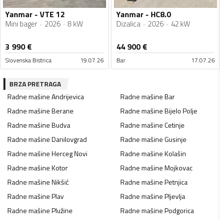
Yanmar - VTE 12
Yanmar - HC8.0
Mini bager
2026
8 kW
Dizalica
2026
42 kW
3 990
€
44 900
€
Slovenska Bistrica
19.07.26
Bar
17.07.26
BRZA PRETRAGA
Radne mašine
Andrijevica
Radne mašine
Bar
Radne mašine
Berane
Radne mašine
Bijelo Polje
Radne mašine
Budva
Radne mašine
Cetinje
Radne mašine
Danilovgrad
Radne mašine
Gusinje
Radne mašine
Herceg Novi
Radne mašine
Kolašin
Radne mašine
Kotor
Radne mašine
Mojkovac
Radne mašine
Nikšić
Radne mašine
Petnjica
Radne mašine
Plav
Radne mašine
Pljevlja
Radne mašine
Plužine
Radne mašine
Podgorica