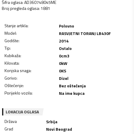
Šifra oglasa
:
AD360748045ME
Broj pregleda oglasa
:
1881
Stanje artikla
:
Polovno
Model
:
RASVJETNI TORANJ LB430F
Godište
:
2014
Tip
:
Ostalo
Kubikaža
:
0
cm3
Kilovata
:
0
kW
Konjska snaga
:
0
KS
Gorivo
:
Dizel
Oštećenje
:
Bez oštećenja
Porijeklo vozila
:
Na ime kupca
LOKACIJA OGLASA
Država
Srbija
Grad
Novi Beograd