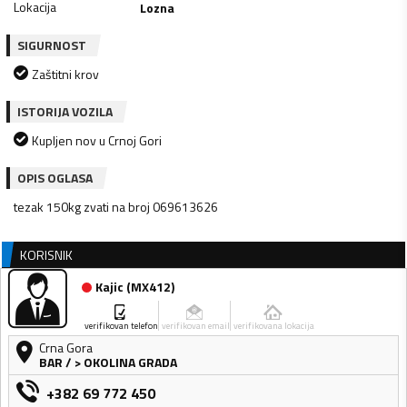
Lokacija
Lozna
SIGURNOST
Zaštitni krov
ISTORIJA VOZILA
Kupljen nov u Crnoj Gori
OPIS OGLASA
tezak 150kg zvati na broj 069613626
KORISNIK
Kajic
(
MX412
)
verifikovan telefon
verifikovan email
verifikovana lokacija
Crna Gora
BAR
/
> OKOLINA GRADA
+382 69 772 450