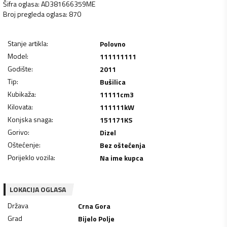
Šifra oglasa
:
AD381666359ME
Broj pregleda oglasa
:
870
Stanje artikla
:
Polovno
Model
:
111111111
Godište
:
2011
Tip
:
Bušilica
Kubikaža
:
11111
cm3
Kilovata
:
111111
kW
Konjska snaga
:
151171
KS
Gorivo
:
Dizel
Oštećenje
:
Bez oštećenja
Porijeklo vozila
:
Na ime kupca
LOKACIJA OGLASA
Država
Crna Gora
Grad
Bijelo Polje