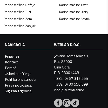
Radne mašine
Rožaje
Radne mašine
Tivat
Radne mašine
Tuzi
Radne mašine
Ulcinj
Radne mašine
Zeta
Radne mašine
Šavnik
Radne mašine
Žabljak
NAVIGACIJA
WEBLAB D.O.O.
Jovana Tomaševića 1,
Prijavi se
Bar, 85000
Kontakt
Crna Gora
Pomoć
PIB: 03007448
Uslovi korišćenja
+382 (0) 67 312 555
Politika privatnosti
+382 (0) 30 550 099
Prava potrošača
info@autodiler.me
Sigurna trgovina