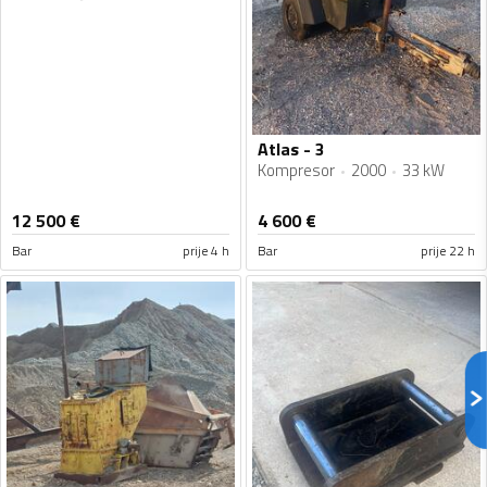
Atlas - 3
Kompresor
2000
33 kW
12 500
€
4 600
€
Bar
prije 4 h
Bar
prije 22 h