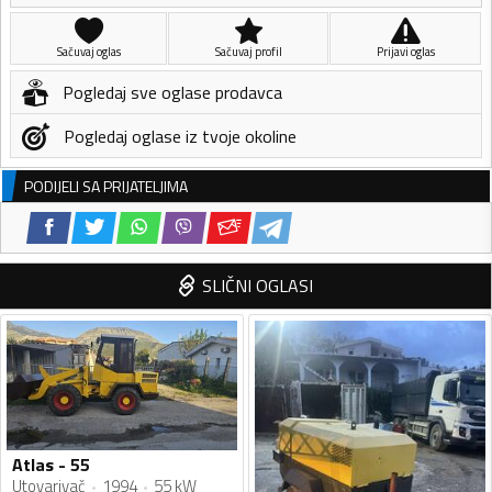
Sačuvaj oglas
Sačuvaj profil
Prijavi oglas
Pogledaj sve oglase prodavca
Pogledaj oglase iz tvoje okoline
PODIJELI SA PRIJATELJIMA
SLIČNI OGLASI
Atlas - 55
Utovarivač
1994
55 kW