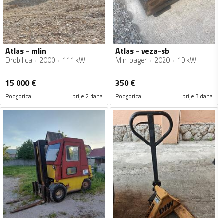
Atlas - mlin
Atlas - veza-sb
Drobilica
2000
111 kW
Mini bager
2020
10 kW
15 000
€
350
€
Podgorica
prije 2 dana
Podgorica
prije 3 dana