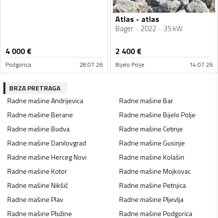
Atlas - atlas
Bager
2022
35 kW
4 000
€
2 400
€
Podgorica
28.07.26
Bijelo Polje
14.07.26
BRZA PRETRAGA
Radne mašine
Andrijevica
Radne mašine
Bar
Radne mašine
Berane
Radne mašine
Bijelo Polje
Radne mašine
Budva
Radne mašine
Cetinje
Radne mašine
Danilovgrad
Radne mašine
Gusinje
Radne mašine
Herceg Novi
Radne mašine
Kolašin
Radne mašine
Kotor
Radne mašine
Mojkovac
Radne mašine
Nikšić
Radne mašine
Petnjica
Radne mašine
Plav
Radne mašine
Pljevlja
Radne mašine
Plužine
Radne mašine
Podgorica