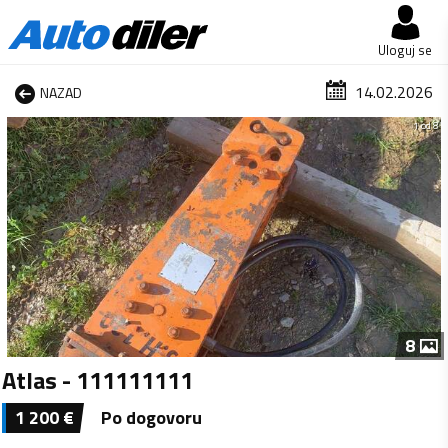
Uloguj se
14.02.2026
NAZAD
1 od 8
8
Atlas - 111111111
1 200
€
Po dogovoru