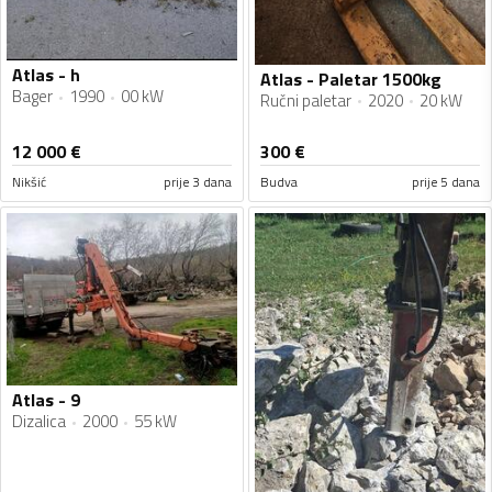
Atlas - h
Atlas - Paletar 1500kg
Bager
1990
00 kW
Ručni paletar
2020
20 kW
12 000
€
300
€
Nikšić
prije 3 dana
Budva
prije 5 dana
Atlas - 9
Dizalica
2000
55 kW