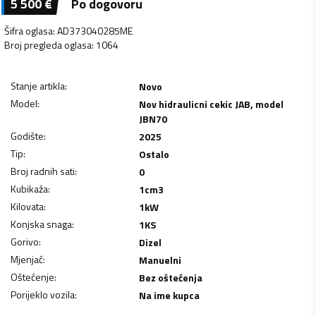
5 500
€
Po dogovoru
Šifra oglasa
:
AD373040285ME
Broj pregleda oglasa
:
1064
Stanje artikla
:
Novo
Model
:
Nov hidraulicni cekic JAB, model
JBN70
Godište
:
2025
Tip
:
Ostalo
Broj radnih sati
:
0
Kubikaža
:
1
cm3
Kilovata
:
1
kW
Konjska snaga
:
1
KS
Gorivo
:
Dizel
Mjenjač
:
Manuelni
Oštećenje
:
Bez oštećenja
Porijeklo vozila
:
Na ime kupca