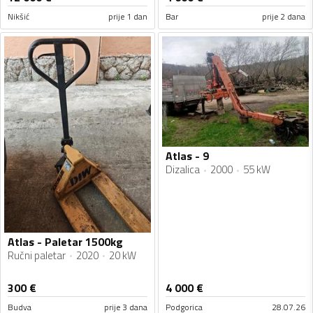
Nikšić
prije 1 dan
Bar
prije 2 dana
Atlas - 9
Dizalica
2000
55 kW
Atlas - Paletar 1500kg
Ručni paletar
2020
20 kW
300
€
4 000
€
Budva
prije 3 dana
Podgorica
28.07.26