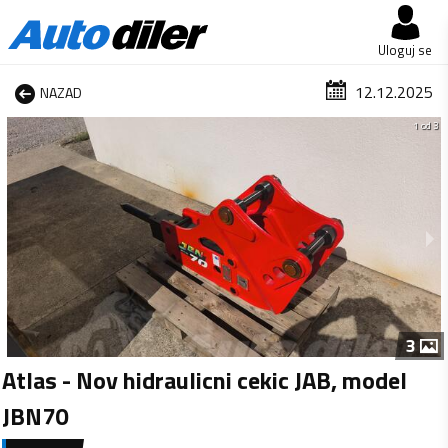
Uloguj se
12.12.2025
NAZAD
1 od 3
3
Atlas - Nov hidraulicni cekic JAB, model
JBN70