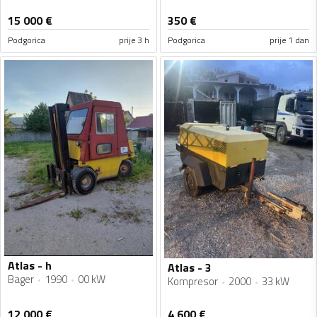
15 000
€
350
€
Podgorica
prije 3 h
Podgorica
prije 1 dan
Atlas - h
Atlas - 3
Bager
1990
00 kW
Kompresor
2000
33 kW
12 000
€
4 600
€