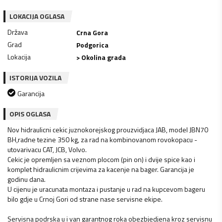
LOKACIJA OGLASA
Država
Crna Gora
Grad
Podgorica
Lokacija
> Okolina grada
ISTORIJA VOZILA
Garancija
OPIS OGLASA
Nov hidraulicni cekic juznokorejskog prouzvidjaca JAB, model JBN70
BH,radne tezine 350 kg, za rad na kombinovanom rovokopacu -
utovarivacu CAT, JCB, Volvo.
Cekic je opremljen sa veznom plocom (pin on) i dvije spice kao i
komplet hidraulicnim crijevima za kacenje na bager. Garancija je
godinu dana.
U cijenu je uracunata montaza i pustanje u rad na kupcevom bageru
bilo gdje u Crnoj Gori od strane nase servisne ekipe.
Servisna podrska u i van garantnog roka obezbjedjena kroz servisnu