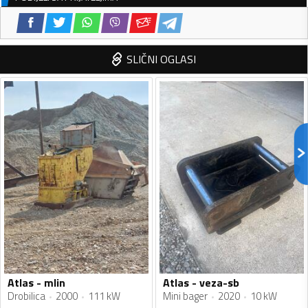
SLIČNI OGLASI
Atlas - mlin
Atlas - veza-sb
Drobilica
2000
111 kW
Mini bager
2020
10 kW