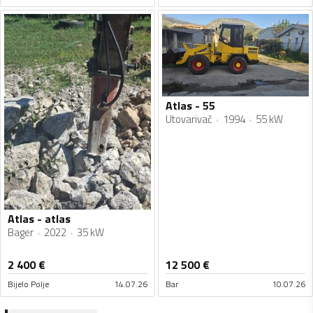
Atlas - 55
Utovarivač
1994
55 kW
Atlas - atlas
Bager
2022
35 kW
2 400
€
12 500
€
Bijelo Polje
14.07.26
Bar
10.07.26