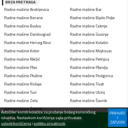
BRZA PRETRAGA
Radne mašine
Andrijevica
Radne mašine
Bar
Radne mašine
Berane
Radne mašine
Bijelo Polje
Radne mašine
Budva
Radne mašine
Cetinje
Radne mašine
Danilovgrad
Radne mašine
Gusinje
Radne mašine
Herceg Novi
Radne mašine
Kolašin
Radne mašine
Kotor
Radne mašine
Mojkovac
Radne mašine
Nikšić
Radne mašine
Petnjica
Radne mašine
Plav
Radne mašine
Pljevlja
Radne mašine
Plužine
Radne mašine
Podgorica
Radne mašine
Rožaje
Radne mašine
Tivat
Radne mašine
Tuzi
Radne mašine
Ulcinj
Radne mašine
Zeta
Radne mašine
Šavnik
Radne mašine
Žabljak
AutoDiler
koristi kolačiće za pružanje boljeg korisničkog
PRIHVATI
iskustva. Nastavkom korišćenja sajta prihvatate
I
POZOVI PRODAVCA
ZATVORI
uslove korišćenja
i
politiku privatnosti
.