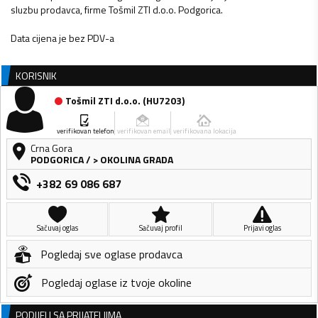
sluzbu prodavca, firme Tošmil ZTI d.o.o. Podgorica.
Data cijena je bez PDV-a
KORISNIK
Tošmil ZTI d.o.o.
(
HU7203
)
verifikovan telefon
verifikovan email
verifikovana lokacija
Crna Gora
PODGORICA
/
> OKOLINA GRADA
+382 69 086 687
Sačuvaj oglas
Sačuvaj profil
Prijavi oglas
Pogledaj sve oglase prodavca
Pogledaj oglase iz tvoje okoline
PODIJELI SA PRIJATELJIMA