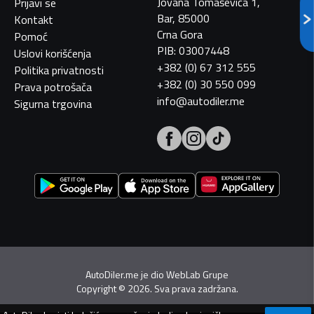
Jovana Tomaševića 1,
Prijavi se
Bar, 85000
Kontakt
Crna Gora
Pomoć
PIB: 03007448
Uslovi korišćenja
+382 (0) 67 312 555
Politika privatnosti
+382 (0) 30 550 099
Prava potrošača
info@autodiler.me
Sigurna trgovina
AutoDiler.me je dio
WebLab Grupe
Copyright
©
2026. Sva prava zadržana.