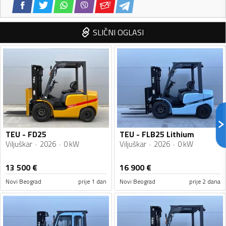
SLIČNI OGLASI
TEU - FD25
TEU - FLB25 Lithium
Viljuškar
2026
0 kW
Viljuškar
2026
0 kW
13 500
€
16 900
€
Novi Beograd
prije 1 dan
Novi Beograd
prije 2 dana