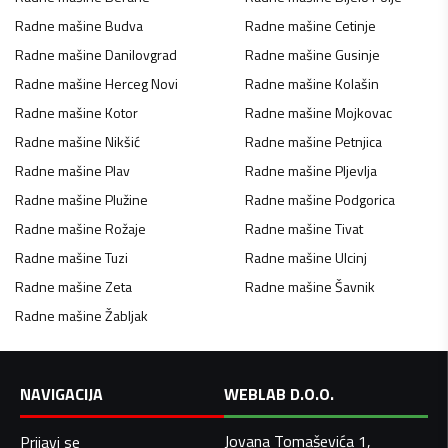
Radne mašine
Budva
Radne mašine
Cetinje
Radne mašine
Danilovgrad
Radne mašine
Gusinje
Radne mašine
Herceg Novi
Radne mašine
Kolašin
Radne mašine
Kotor
Radne mašine
Mojkovac
Radne mašine
Nikšić
Radne mašine
Petnjica
Radne mašine
Plav
Radne mašine
Pljevlja
Radne mašine
Plužine
Radne mašine
Podgorica
Radne mašine
Rožaje
Radne mašine
Tivat
Radne mašine
Tuzi
Radne mašine
Ulcinj
Radne mašine
Zeta
Radne mašine
Šavnik
Radne mašine
Žabljak
NAVIGACIJA
WEBLAB D.O.O.
Jovana Tomaševića 1,
Prijavi se