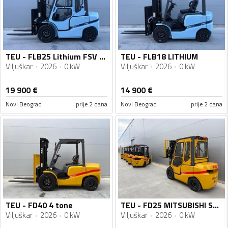
TEU - FLB25 Lithium FSV 4.7m KABINA
TEU - FLB18 LITHIUM
Viljuškar
2026
0 kW
Viljuškar
2026
0 kW
19 900
€
14 900
€
Novi Beograd
prije 2 dana
Novi Beograd
prije 2 dana
TEU - FD40 4 tone
TEU - FD25 MITSUBISHI S4S KABINA TRIPLEX
Viljuškar
2026
0 kW
Viljuškar
2026
0 kW