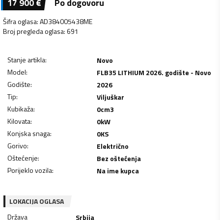
17 900
€
Po dogovoru
Šifra oglasa
:
AD384005438ME
Broj pregleda oglasa
:
691
Stanje artikla
:
Novo
Model
:
FLB35 LITHIUM 2026. godište - Novo
Godište
:
2026
Tip
:
Viljuškar
Kubikaža
:
0
cm3
Kilovata
:
0
kW
Konjska snaga
:
0
KS
Gorivo
:
Električno
Oštećenje
:
Bez oštećenja
Porijeklo vozila
:
Na ime kupca
LOKACIJA OGLASA
Država
Srbija