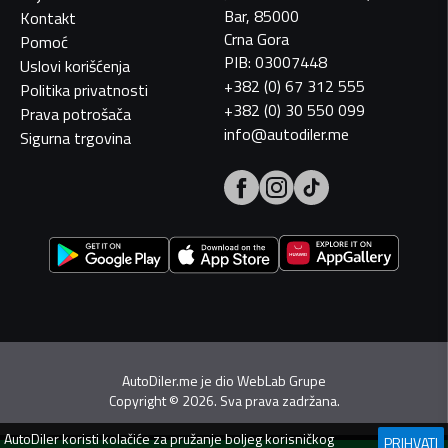
Bar, 85000
Kontakt
Crna Gora
Pomoć
PIB: 03007448
Uslovi korišćenja
+382 (0) 67 312 555
Politika privatnosti
+382 (0) 30 550 099
Prava potrošača
info@autodiler.me
Sigurna trgovina
AutoDiler.me je dio
WebLab Grupe
Copyright
©
2026. Sva prava zadržana.
AutoDiler
koristi kolačiće za pružanje boljeg korisničkog
PRIHVATI