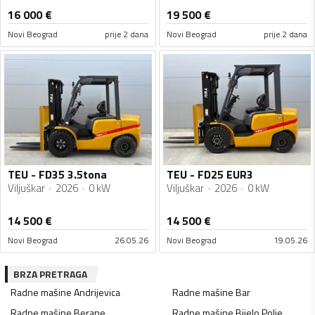
16 000
€
19 500
€
Novi Beograd
prije 2 dana
Novi Beograd
prije 2 dana
TEU - FD35 3.5tona
TEU - FD25 EUR3
Viljuškar
2026
0 kW
Viljuškar
2026
0 kW
14 500
€
14 500
€
Novi Beograd
26.05.26
Novi Beograd
19.05.26
BRZA PRETRAGA
Radne mašine
Andrijevica
Radne mašine
Bar
Radne mašine
Berane
Radne mašine
Bijelo Polje