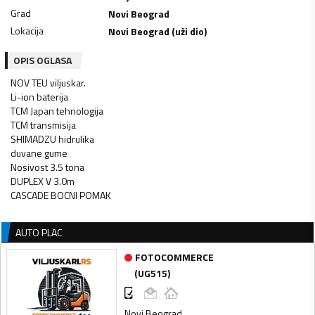
Grad
Novi Beograd
Lokacija
Novi Beograd (uži dio)
OPIS OGLASA
NOV TEU viljuskar.
Li-ion baterija
TCM Japan tehnologija
TCM transmisija
SHIMADZU hidrulika
duvane gume
Nosivost 3.5 tona
DUPLEX V 3.0m
CASCADE BOCNI POMAK
AUTO PLAC
FOTOCOMMERCE
(
UG515
)
Novi Beograd