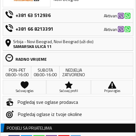
+381 63 512936
Aktivan
+381 66 8213391
Aktivan
Srbija
-
Novi Beograd
,
Novi Beograd (uži dio)
SAMARSKA ULICA 11
RADNO VRIJEME
PON-PET
SUBOTA
NEDJELJA
08:00-16:00
08:00-16:00
ZATVORENO
Sačuvaj oglas
Sačuvaj profil
Prijavi oglas
Pogledaj sve oglase prodavca
Pogledaj oglase iz tvoje okoline
PODIJELI SA PRIJATELJIMA