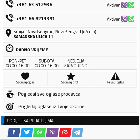
+381 63 512936
Aktivan
+381 66 8213391
Aktivan
Srbija
-
Novi Beograd
,
Novi Beograd (uži dio)
SAMARSKA ULICA 11
RADNO VRIJEME
PON-PET
SUBOTA
NEDJELJA
08:00-16:00
08:00-16:00
ZATVORENO
Sačuvaj oglas
Sačuvaj profil
Prijavi oglas
Pogledaj sve oglase prodavca
Pogledaj oglase iz tvoje okoline
PODIJELI SA PRIJATELJIMA