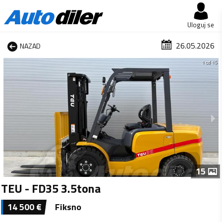
Uloguj se
26.05.2026
NAZAD
1 od 15
15
TEU - FD35 3.5tona
14 500
€
Fiksno