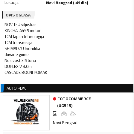
Lokacija
Novi Beograd (uži dio)
OPIS OGLASA
NOV TEU viljuskar.
XINCHAI A495 motor
TCM Japan tehnologija
TCM transmisija
SHIMADZU hidrulika
duvane gume
Nosivost 3.5 tona
DUPLEX V 3.0m
CASCADE BOCNI POMAK
AUTO PLAC
FOTOCOMMERCE
(
UG515
)
Novi Beograd