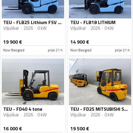
TEU - FLB25 Lithium FSV 4.7m KABINA
TEU - FLB18 LITHIUM
Viljuškar
2026
0 kW
Viljuškar
2026
0 kW
19 900
€
14 900
€
Novi Beograd
prije 21 h
Novi Beograd
prije 21 h
TEU - FD40 4 tone
TEU - FD25 MITSUBISHI S4S KABINA TRIPLEX
Viljuškar
2026
0 kW
Viljuškar
2026
0 kW
16 000
€
19 500
€