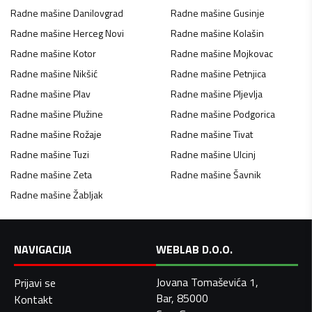
Radne mašine
Danilovgrad
Radne mašine
Gusinje
Radne mašine
Herceg Novi
Radne mašine
Kolašin
Radne mašine
Kotor
Radne mašine
Mojkovac
Radne mašine
Nikšić
Radne mašine
Petnjica
Radne mašine
Plav
Radne mašine
Pljevlja
Radne mašine
Plužine
Radne mašine
Podgorica
Radne mašine
Rožaje
Radne mašine
Tivat
Radne mašine
Tuzi
Radne mašine
Ulcinj
Radne mašine
Zeta
Radne mašine
Šavnik
Radne mašine
Žabljak
NAVIGACIJA
WEBLAB D.O.O.
Jovana Tomaševića 1,
Prijavi se
Bar, 85000
Kontakt