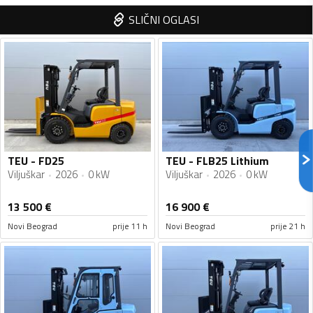
SLIČNI OGLASI
TEU - FD25
TEU - FLB25 Lithium
Viljuškar
2026
0 kW
Viljuškar
2026
0 kW
13 500
€
16 900
€
Novi Beograd
prije 11 h
Novi Beograd
prije 21 h