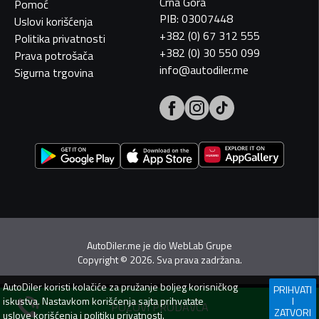
Crna Gora
Pomoć
PIB: 03007448
Uslovi korišćenja
+382 (0) 67 312 555
Politika privatnosti
+382 (0) 30 550 099
Prava potrošača
info@autodiler.me
Sigurna trgovina
AutoDiler.me je dio
WebLab Grupe
Copyright
©
2026. Sva prava zadržana.
AutoDiler
koristi kolačiće za pružanje boljeg korisničkog
PRIHVATI
iskustva. Nastavkom korišćenja sajta prihvatate
I
POZOVI PRODAVCA
ZATVORI
uslove korišćenja
i
politiku privatnosti
.