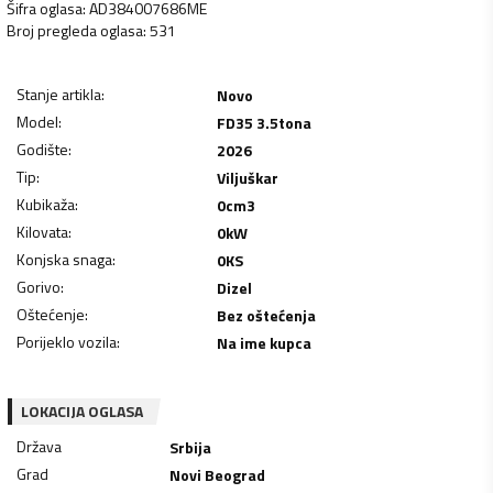
Šifra oglasa
:
AD384007686ME
Broj pregleda oglasa
:
531
Stanje artikla
:
Novo
Model
:
FD35 3.5tona
Godište
:
2026
Tip
:
Viljuškar
Kubikaža
:
0
cm3
Kilovata
:
0
kW
Konjska snaga
:
0
KS
Gorivo
:
Dizel
Oštećenje
:
Bez oštećenja
Porijeklo vozila
:
Na ime kupca
LOKACIJA OGLASA
Država
Srbija
Grad
Novi Beograd