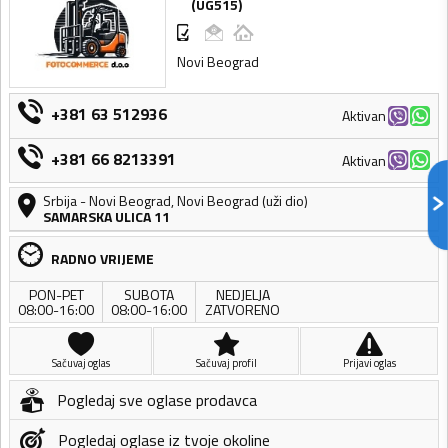
(
UG515
)
Novi Beograd
+381 63 512936
Aktivan
+381 66 8213391
Aktivan
Srbija
-
Novi Beograd
,
Novi Beograd (uži dio)
SAMARSKA ULICA 11
RADNO VRIJEME
PON-PET
SUBOTA
NEDJELJA
08:00-16:00
08:00-16:00
ZATVORENO
Sačuvaj oglas
Sačuvaj profil
Prijavi oglas
Pogledaj sve oglase prodavca
Pogledaj oglase iz tvoje okoline