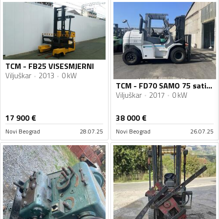
TCM - FB25 VISESMJERNI
Viljuškar
2013
0 kW
TCM - FD70 SAMO 75 sati NOVOO KUBOTA motor
Viljuškar
2017
0 kW
17 900
€
38 000
€
Novi Beograd
28.07.25
Novi Beograd
26.07.25