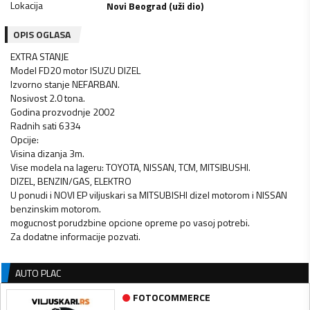
Lokacija
Novi Beograd (uži dio)
OPIS OGLASA
EXTRA STANJE
Model FD20 motor ISUZU DIZEL
Izvorno stanje NEFARBAN.
Nosivost 2.0 tona.
Godina prozvodnje 2002
Radnih sati 6334
Opcije:
Visina dizanja 3m.
Vise modela na lageru: TOYOTA, NISSAN, TCM, MITSIBUSHI.
DIZEL, BENZIN/GAS, ELEKTRO
U ponudi i NOVI EP viljuskari sa MITSUBISHI dizel motorom i NISSAN
benzinskim motorom.
mogucnost porudzbine opcione opreme po vasoj potrebi.
Za dodatne informacije pozvati.
AUTO PLAC
FOTOCOMMERCE