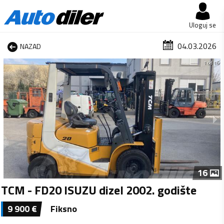
Uloguj se
04.03.2026
NAZAD
1 od 16
16
TCM - FD20 ISUZU dizel 2002. godište
9 900
€
Fiksno