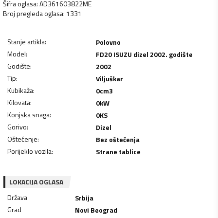
Šifra oglasa
:
AD361603822ME
Broj pregleda oglasa
:
1331
Stanje artikla
:
Polovno
Model
:
FD20 ISUZU dizel 2002. godište
Godište
:
2002
Tip
:
Viljuškar
Kubikaža
:
0
cm3
Kilovata
:
0
kW
Konjska snaga
:
0
KS
Gorivo
:
Dizel
Oštećenje
:
Bez oštećenja
Porijeklo vozila
:
Strane tablice
LOKACIJA OGLASA
Država
Srbija
Grad
Novi Beograd