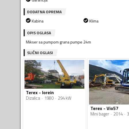
DODATNA OPREMA
Kabina
Klima
OPIS OGLASA
Mikser sa pumpom grana pumpe 24m
SLIČNI OGLASI
Terex - lorein
Dizalica
1980
294 kW
Terex - Vio57
Mini bager
2014