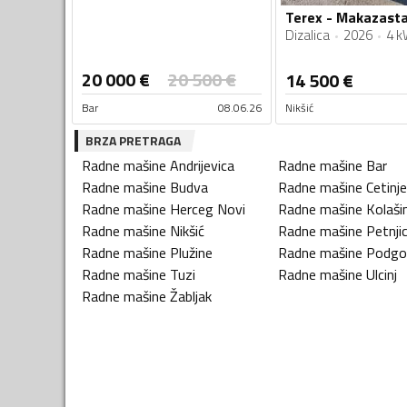
Dizalica
2026
4 k
20 000
€
20 500
€
14 500
€
Bar
08.06.26
Nikšić
BRZA PRETRAGA
Radne mašine
Andrijevica
Radne mašine
Bar
Radne mašine
Budva
Radne mašine
Cetinje
Radne mašine
Herceg Novi
Radne mašine
Kolaši
Radne mašine
Nikšić
Radne mašine
Petnji
Radne mašine
Plužine
Radne mašine
Podgo
Radne mašine
Tuzi
Radne mašine
Ulcinj
Radne mašine
Žabljak