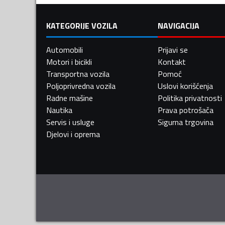
KATEGORIJE VOZILA
NAVIGACIJA
Automobili
Prijavi se
Motori i bicikli
Kontakt
Transportna vozila
Pomoć
Poljoprivredna vozila
Uslovi korišćenja
Radne mašine
Politika privatnosti
Nautika
Prava potrošača
Servis i usluge
Sigurna trgovina
Djelovi i oprema