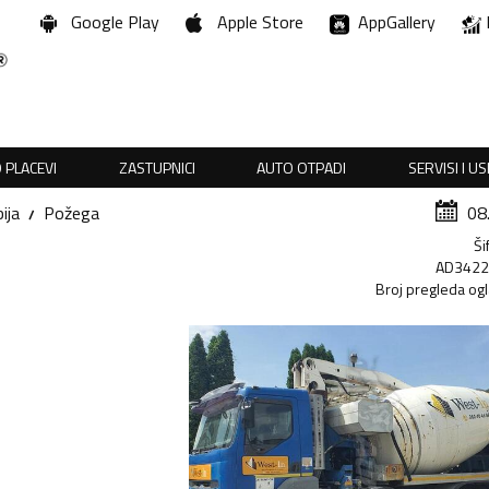
Google Play
Apple Store
AppGallery
 PLACEVI
ZASTUPNICI
AUTO OTPADI
SERVISI I U
ija
Požega
08
Ši
AD342
Broj pregleda og