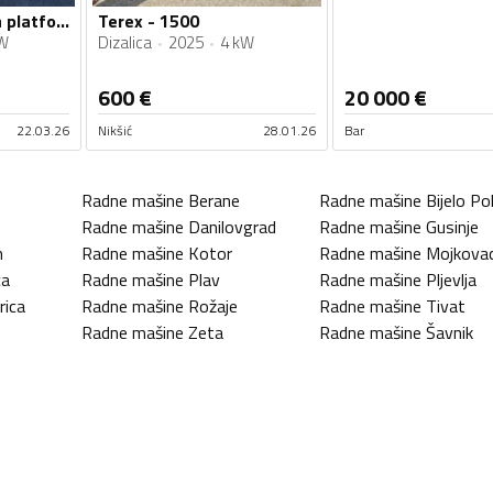
Terex - Makazasta platforma g320
Terex - 1500
W
Dizalica
2025
4 kW
600
€
20 000
€
22.03.26
Nikšić
28.01.26
Bar
Radne mašine
Berane
Radne mašine
Bijelo Pol
Radne mašine
Danilovgrad
Radne mašine
Gusinje
n
Radne mašine
Kotor
Radne mašine
Mojkova
ca
Radne mašine
Plav
Radne mašine
Pljevlja
rica
Radne mašine
Rožaje
Radne mašine
Tivat
Radne mašine
Zeta
Radne mašine
Šavnik