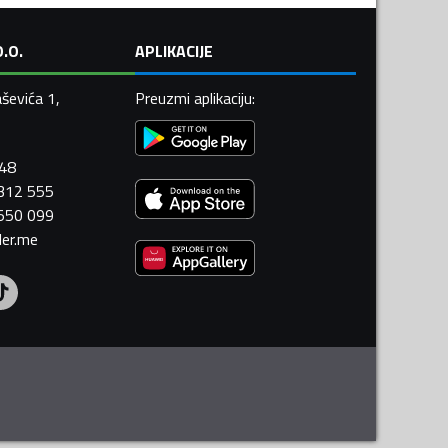
.O.
APLIKACIJE
ševića 1,
Preuzmi aplikaciju
:
448
 312 555
 550 099
ler.me