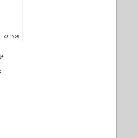
08.10.25
je
c