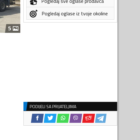
Pogledaj sve oglase prodavca
Pogledaj oglase iz tvoje okoline
5
PODIJELI SA PRIJATELJIMA