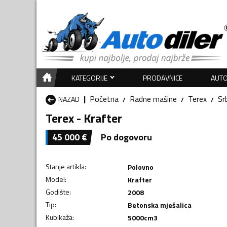
KATEGORIJE
PRODAVNICE
AUTO
Početna
Radne mašine
Terex
Srb
NAZAD
Terex - Krafter
45 000
€
Po dogovoru
Stanje artikla
:
Polovno
Model
:
Krafter
Godište
:
2008
Tip
:
Betonska mješalica
Kubikaža
:
5000
cm3