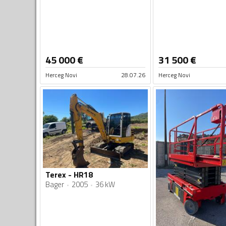
45 000
€
31 500
€
Herceg Novi
28.07.26
Herceg Novi
Terex - HR18
Bager
2005
36 kW