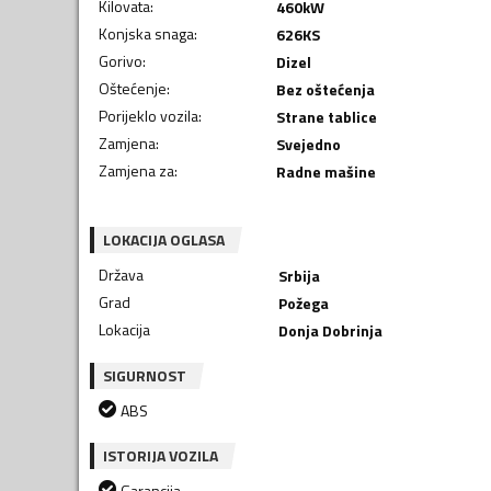
Kilovata
:
460
kW
Konjska snaga
:
626
KS
Gorivo
:
Dizel
Oštećenje
:
Bez oštećenja
Porijeklo vozila
:
Strane tablice
Zamjena
:
Svejedno
Zamjena za
:
Radne mašine
LOKACIJA OGLASA
Država
Srbija
Grad
Požega
Lokacija
Donja Dobrinja
SIGURNOST
ABS
ISTORIJA VOZILA
Garancija