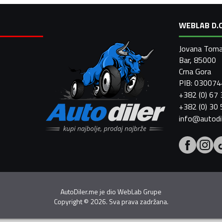
WEBLAB D.O
Jovana Toma
Bar, 85000
Crna Gora
PIB: 03007
+382 (0) 67
+382 (0) 30
info@autodi
AutoDiler.me je dio
WebLab Grupe
Copyright
©
2026. Sva prava zadržana.