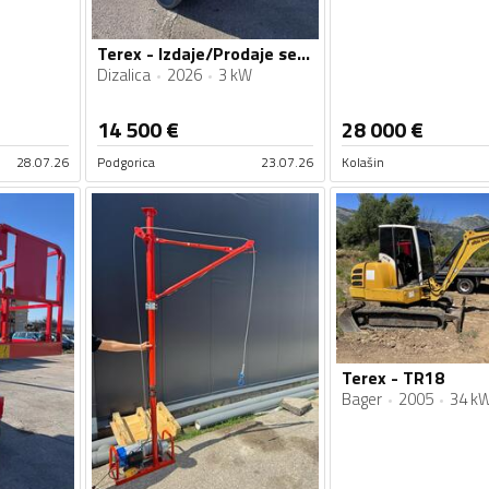
Terex - Izdaje/Prodaje se Makazasta platforma 12m g320
Dizalica
2026
3 kW
14 500
€
28 000
€
28.07.26
Podgorica
23.07.26
Kolašin
Terex - TR18
Bager
2005
34 k