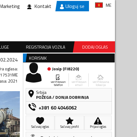
ME
Marketing
Kontakt
Uloguj se
SLUGE
REGISTRACIJA VOZILA
DODAJ OGLAS
KORISNIK
.02.2024
fra oglasa
:
Josip
(
FI8220
)
217531ME
lasa
:
2021
verifikovan
verifikovan
verifikovana
telefon
email
lokacija
Srbija
POŽEGA
/
DONJA DOBRINJA
+381 60 4046062
Sačuvaj oglas
Sačuvaj profil
Prijavi oglas