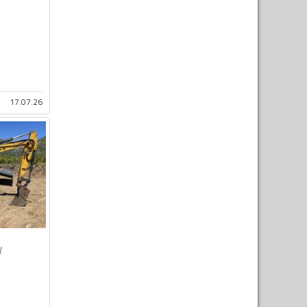
17.07.26
W