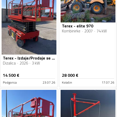
Terex - elite 970
Kombinirke
2007
74 kW
Terex - Izdaje/Prodaje se Makazasta platforma 12m g320
Dizalica
2026
3 kW
14 500
€
28 000
€
Podgorica
23.07.26
Kolašin
17.07.26