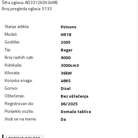
Šifra oglasa
:
AD337260534ME
Broj pregleda oglasa
:
5733
Stanje artikla
:
Polovno
Model
:
HR18
Godište
:
2005
Tip
:
Bager
Broj radnih sati
:
9000
Kubikaža
:
3000
cm3
Kilovata
:
36
kW
Konjska snaga
:
48
KS
Gorivo
:
Dizel
Oštećenje
:
Bez oštećenja
Registrovan do
:
06/2025
Porijeklo vozila
:
Domaće tablice
Vodi se na mene
:
Da