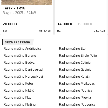
Terex - TR18
Bager
2005
34 kW
34 000
€
20 000
€
35 000
€
Bar
08.10.25
Bar
03.07.25
BRZA PRETRAGA
Radne mašine
Andrijevica
Radne mašine
Bar
Radne mašine
Berane
Radne mašine
Bijelo Polje
Radne mašine
Budva
Radne mašine
Cetinje
Radne mašine
Danilovgrad
Radne mašine
Gusinje
Radne mašine
Herceg Novi
Radne mašine
Kolašin
Radne mašine
Kotor
Radne mašine
Mojkovac
Radne mašine
Nikšić
Radne mašine
Petnjica
Radne mašine
Plav
Radne mašine
Pljevlja
Radne mašine
Plužine
Radne mašine
Podgorica