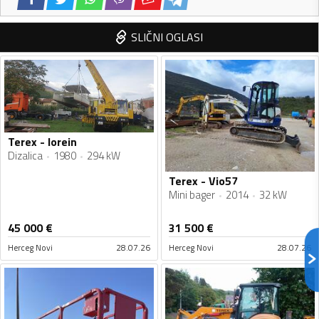
SLIČNI OGLASI
Terex - lorein
Dizalica
1980
294 kW
Terex - Vio57
Mini bager
2014
32 kW
45 000
€
31 500
€
Herceg Novi
28.07.26
Herceg Novi
28.07.26