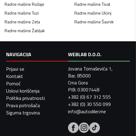
Radne mašine
Rožaje
Radne mašine
Tivat
Radne mašine
Tuzi
Radne mašine
Ulcinj
Radne mašine
Zeta
Radne mašine
Šavnik
Radne mašine
Žabljak
NAVIGACIJA
WEBLAB D.O.O.
Jovana Tomaševića 1,
Prijavi se
Bar, 85000
Kontakt
Crna Gora
Pomoć
PIB: 03007448
Uslovi korišćenja
+382 (0) 67 312 555
Politika privatnosti
+382 (0) 30 550 099
Prava potrošača
info@autodiler.me
Sigurna trgovina