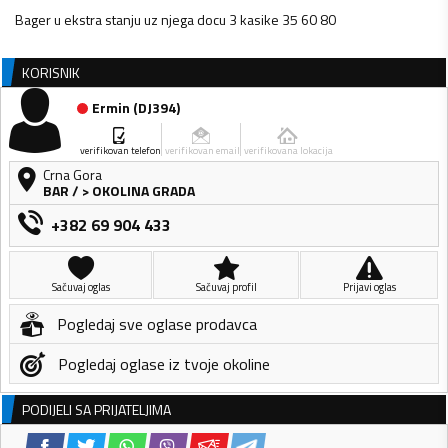
Bager u ekstra stanju uz njega docu 3 kasike 35 60 80
KORISNIK
Ermin
(
DJ394
)
verifikovan telefon
verifikovan email
verifikovana lokacija
Crna Gora
BAR
/
> OKOLINA GRADA
+382 69 904 433
Sačuvaj oglas
Sačuvaj profil
Prijavi oglas
Pogledaj sve oglase prodavca
Pogledaj oglase iz tvoje okoline
PODIJELI SA PRIJATELJIMA