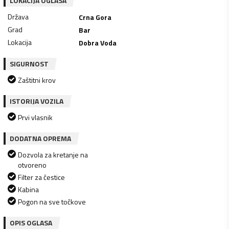
LOKACIJA OGLASA
Država
Crna Gora
Grad
Bar
Lokacija
Dobra Voda
SIGURNOST
Zaštitni krov
ISTORIJA VOZILA
Prvi vlasnik
DODATNA OPREMA
Dozvola za kretanje na
otvoreno
Filter za čestice
Kabina
Pogon na sve točkove
OPIS OGLASA