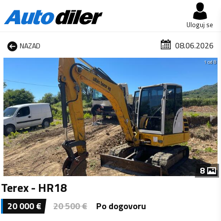
Uloguj se
08.06.2026
NAZAD
1 od 8
8
Terex - HR18
20 000
€
20 500
€
Po dogovoru