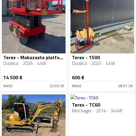
Terex - Makazasta platforma g320
Terex - 1500
Dizalica
2026
4 kW
Dizalica
2025
4 kW
14 500
€
600
€
Nikšić
22.03.26
Nikšić
28.01.26
Terex - TC60
Mini bager
2014
34 kW