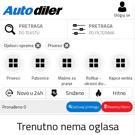
Uloguj se
PRETRAGA
PRETRAGA
PO TEKSTU
PO FILTERIMA
Djelovi i oprema
Privesci
Privesci
Patosnice
Mašine za
Rollbar -
Kapice ventila
pranje
ukrasni dio
tovarnog
Novo u 24h
Sniženo
Hitno
prostora
Pronađeno
0
Sačuvaj pretragu
Resetuj filtere
Trenutno nema oglasa