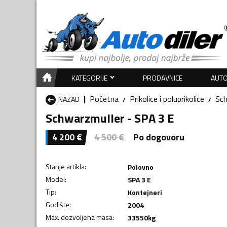
KATEGORIJE
PRODAVNICE
AUTO
Početna
Prikolice i poluprikolice
Sch
NAZAD
Schwarzmuller - SPA 3 E
4 200
€
4 500
€
Po dogovoru
Stanje artikla
:
Polovno
Model
:
SPA 3 E
Tip
:
Kontejneri
Godište
:
2004
Max. dozvoljena masa
:
33550
kg