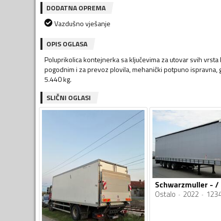
DODATNA OPREMA
Vazdušno vješanje
OPIS OGLASA
Poluprikolica kontejnerka sa ključevima za utovar svih vrsta k
pogodnim i za prevoz plovila, mehanički potpuno ispravna, g
5.440 kg.
SLIČNI OGLASI
Ostalo
2022
1234