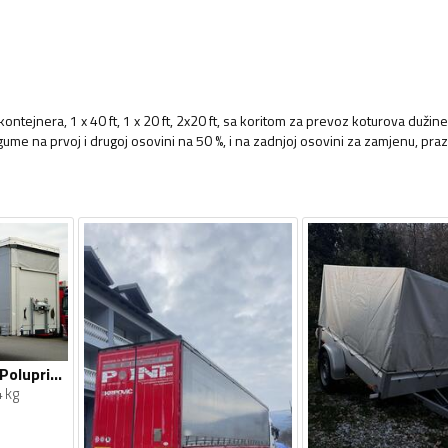
ontejnera, 1 x 40 ft, 1 x 20 ft, 2x20 ft, sa koritom za prevoz koturova dužin
ume na prvoj i drugoj osovini na 50 %, i na zadnjoj osovini za zamjenu, pra
Schwarzmuller - / Poluprikolica sa Ceradom / IMP-4653
 kg