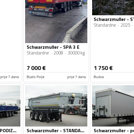
Standardne
2025
Schwarzmuller - SPA 3 E
Standardne
2008
30000 kg
7 000
€
1 750
€
prije 7 dana
Bijelo Polje
prije 7 dana
Budva
Schwarzmuller - / PODIZNA OSOVINA / SAF / ZA GRAĐEVINU / POLUPRIKOLICA SA RAVNOM PLATFORMOM / IMP...
Schwarzmuller - STANDARD poluprikolica kipera / IMP-4429