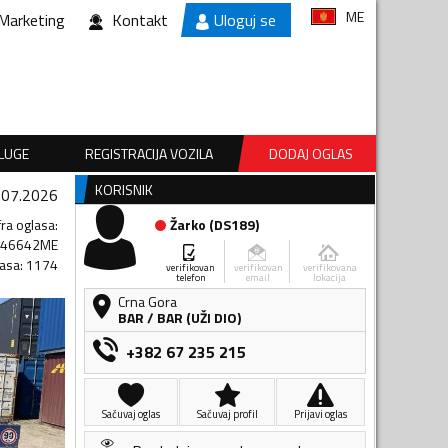
ME
Marketing
Kontakt
Uloguj se
SLUGE
REGISTRACIJA VOZILA
DODAJ OGLAS
KORISNIK
.07.2026
fra oglasa
:
Žarko
(
DS189
)
546642ME
lasa
:
1174
verifikovan
verifikovan
verifikovana
telefon
email
lokacija
Crna Gora
BAR
/
BAR (UŽI DIO)
+382 67 235 215
Sačuvaj oglas
Sačuvaj profil
Prijavi oglas