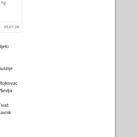
 kg
05.07.26
ijelo
usinje
Mojkovac
ljevlja
Tivat
Šavnik