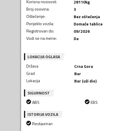
Korisna nosivost
:
28110
kg
Broj osovina
:
3
Oštećenje
:
Bez oštećenja
Porijeklo vozila
:
Domaće tablice
Registrovan do
:
09/2026
Vodi se na mene
:
Da
LOKACIJA OGLASA
Država
Crna Gora
Grad
Bar
Lokacija
Bar (uži dio)
SIGURNOST
ABS
EBS
ISTORIJA VOZILA
Restauriran