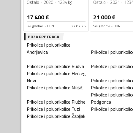
Ostalo
2020
1234 kg
Ostalo
2021
1234
17 400
€
21 000
€
Svi gradovi - HUN
27.07.26
Svi gradovi - HUN
BRZA PRETRAGA
Prikolice i poluprikolice
Andrijevica
Prikolice i poluprikolic
Prikolice i poluprikolice
Budva
Prikolice i poluprikolic
Prikolice i poluprikolice
Herceg
Novi
Prikolice i poluprikolic
Prikolice i poluprikolice
Nikšić
Prikolice i poluprikolic
Prikolice i poluprikolic
Prikolice i poluprikolice
Plužine
Podgorica
Prikolice i poluprikolice
Tuzi
Prikolice i poluprikolic
Prikolice i poluprikolice
Žabljak