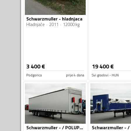
Schwarzmuller - hladnjaca
Hladnjače
2011
12000 kg
3 400
€
19 400
€
Podgorica
prije 4 dana
Svi gradovi - HUN
Schwarzmuller - / POLUPRIKOLICA SA CERADOM / IMP-4560