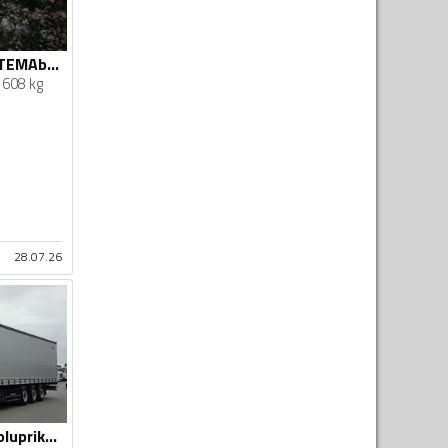
Schwarzmuller - STEMAbhr750
608 kg
28.07.26
Schwarzmuller - poluprikolica sa kliznom ceradom / IMP-4389