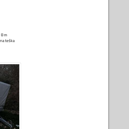
e 8 m
zna teška