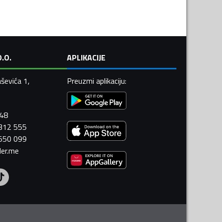
.O.
APLIKACIJE
ševića 1,
Preuzmi aplikaciju
:
448
 312 555
 550 099
ler.me