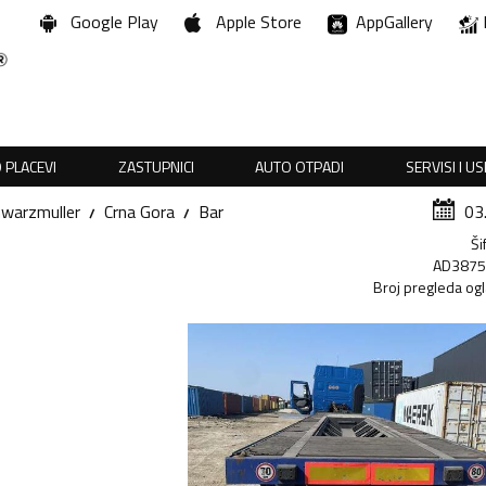
Google Play
Apple Store
AppGallery
 PLACEVI
ZASTUPNICI
AUTO OTPADI
SERVISI I U
warzmuller
Crna Gora
Bar
03
Ši
AD387
Broj pregleda og