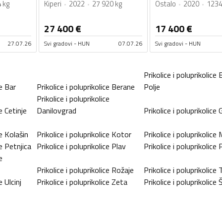
 kg
Kiperi
2022
27 920 kg
Ostalo
2020
1234
27 400
€
17 400
€
27.07.26
Svi gradovi - HUN
07.07.26
Svi gradovi - HUN
Prikolice i poluprikolice
B
e
Bar
Prikolice i poluprikolice
Berane
Polje
Prikolice i poluprikolice
e
Cetinje
Danilovgrad
Prikolice i poluprikolice
G
e
Kolašin
Prikolice i poluprikolice
Kotor
Prikolice i poluprikolice
e
Petnjica
Prikolice i poluprikolice
Plav
Prikolice i poluprikolice
P
e
Prikolice i poluprikolice
Rožaje
Prikolice i poluprikolice
e
Ulcinj
Prikolice i poluprikolice
Zeta
Prikolice i poluprikolice