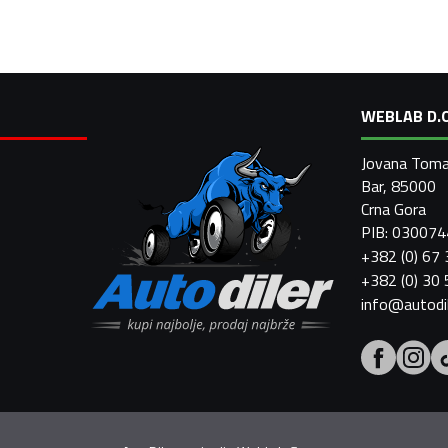
WEBLAB D.O
Jovana Toma
Bar, 85000
Crna Gora
PIB: 03007
+382 (0) 67
+382 (0) 30
info@autodi