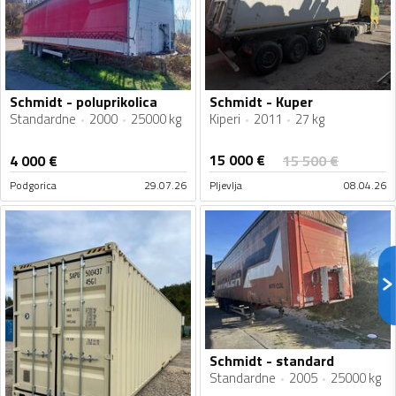
Schmidt - poluprikolica
Schmidt - Kuper
Standardne
2000
25000 kg
Kiperi
2011
27 kg
15 000
€
4 000
€
15 500
€
Podgorica
29.07.26
Pljevlja
08.04.26
Schmidt - standard
Standardne
2005
25000 kg