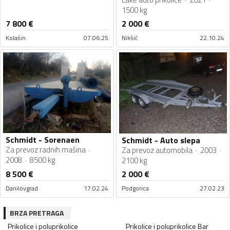
1500 kg
7 800
€
2 000
€
Kolašin
07.06.25
Nikšić
22.10.24
Schmidt - Sorenaen
Schmidt - Auto slepa
Za prevoz radnih mašina
Za prevoz automobila
2003
2008
8500 kg
2100 kg
8 500
€
2 000
€
Danilovgrad
17.02.24
Podgorica
27.02.23
BRZA PRETRAGA
Prikolice i poluprikolice
Prikolice i poluprikolice
Bar