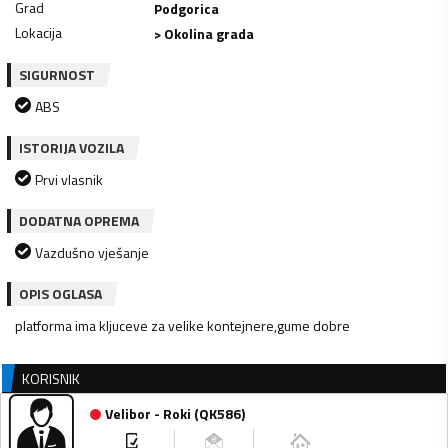
Grad
Podgorica
Lokacija
> Okolina grada
SIGURNOST
ABS
ISTORIJA VOZILA
Prvi vlasnik
DODATNA OPREMA
Vazdušno vješanje
OPIS OGLASA
platforma ima kljuceve za velike kontejnere,gume dobre
KORISNIK
Velibor - Roki
(
QK586
)