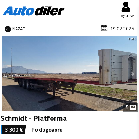
Uloguj se
19.02.2025
NAZAD
1 od 5
5
Schmidt - Platforma
3 300
€
Po dogovoru