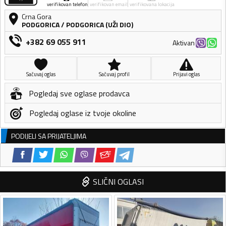
verifikovan telefon
verifikovan email
verifikovana lokacija
Crna Gora
PODGORICA
/
PODGORICA (UŽI DIO)
+382 69 055 911
Aktivan
Sačuvaj oglas
Sačuvaj profil
Prijavi oglas
Pogledaj sve oglase prodavca
Pogledaj oglase iz tvoje okoline
PODIJELI SA PRIJATELJIMA
SLIČNI OGLASI