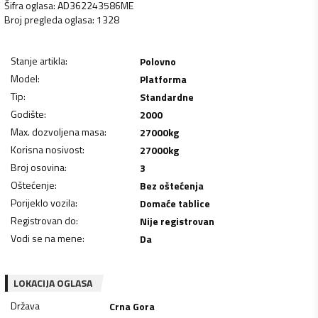
Šifra oglasa
:
AD362243586ME
Broj pregleda oglasa
:
1328
Stanje artikla
:
Polovno
Model
:
Platforma
Tip
:
Standardne
Godište
:
2000
Max. dozvoljena masa
:
27000
kg
Korisna nosivost
:
27000
kg
Broj osovina
:
3
Oštećenje
:
Bez oštećenja
Porijeklo vozila
:
Domaće tablice
Registrovan do
:
Nije registrovan
Vodi se na mene
:
Da
LOKACIJA OGLASA
Država
Crna Gora