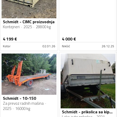
Schmidt - CIMC proizvodnja
Kontejneri
2025
28800 kg
4 199
€
4 000
€
Kotor
02.01.26
Nikšić
26.12.25
Schmidt - 10-150
Za prevoz radnih mašina
2025
16000 kg
Schmidt - prikolica sa kipom
Lake auto prikolice
2021