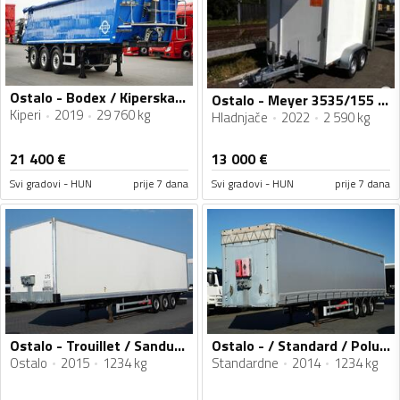
Ostalo - Bodex / Kiperska poluprikolica / IMP-4661
Ostalo - Meyer 3535/155 AZKF / Vozilo za Prevoz Pića / Hladnjača Prikolica / T260
Kiperi
2019
29 760 kg
Hladnjače
2022
2 590 kg
21 400
€
13 000
€
Svi gradovi - HUN
prije 7 dana
Svi gradovi - HUN
prije 7 dana
Ostalo - Trouillet / Sandučasta Poluprikolica / IMP-4651
Ostalo - / Standard / Poluprikolica sa Ceradom / IMP-4652
Ostalo
2015
1234 kg
Standardne
2014
1234 kg