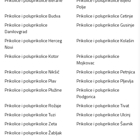
Prikolice i poluprikolice
Berane
Prikolice i poluprikolice
Bijelo
Polje
Prikolice i poluprikolice
Budva
Prikolice i poluprikolice
Cetinje
Prikolice i poluprikolice
Prikolice i poluprikolice
Gusinje
Danilovgrad
Prikolice i poluprikolice
Herceg
Prikolice i poluprikolice
Kolašin
Novi
Prikolice i poluprikolice
Kotor
Prikolice i poluprikolice
Mojkovac
Prikolice i poluprikolice
Nikšić
Prikolice i poluprikolice
Petnjica
Prikolice i poluprikolice
Plav
Prikolice i poluprikolice
Pljevlja
Prikolice i poluprikolice
Plužine
Prikolice i poluprikolice
Podgorica
Prikolice i poluprikolice
Rožaje
Prikolice i poluprikolice
Tivat
Prikolice i poluprikolice
Tuzi
Prikolice i poluprikolice
Ulcinj
Prikolice i poluprikolice
Zeta
Prikolice i poluprikolice
Šavnik
Prikolice i poluprikolice
Žabljak