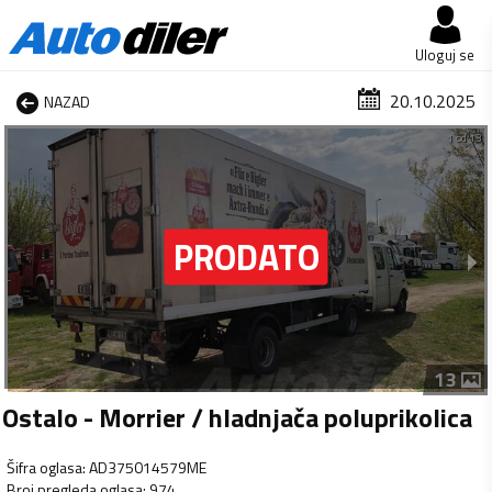
Uloguj se
20.10.2025
NAZAD
1 od 13
13
Ostalo - Morrier / hladnjača poluprikolica
Šifra oglasa
:
AD375014579ME
Broj pregleda oglasa
:
974