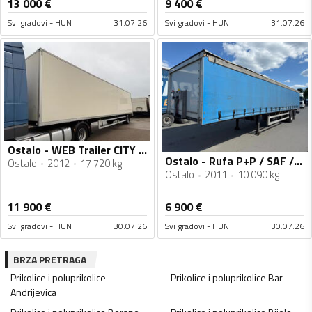
13 000
€
9 400
€
Svi gradovi - HUN
31.07.26
Svi gradovi - HUN
31.07.26
Ostalo - WEB Trailer CITY / Utovarna Rampa / 1 Osovina / Sandučasta Poluprikolica / MO3047
Ostalo - Rufa P+P / SAF / Edscha / Poluprikolica sa ceradom / MO2954
Ostalo
2012
17 720 kg
Ostalo
2011
10 090 kg
11 900
€
6 900
€
Svi gradovi - HUN
30.07.26
Svi gradovi - HUN
30.07.26
BRZA PRETRAGA
Prikolice i poluprikolice
Prikolice i poluprikolice
Bar
Andrijevica