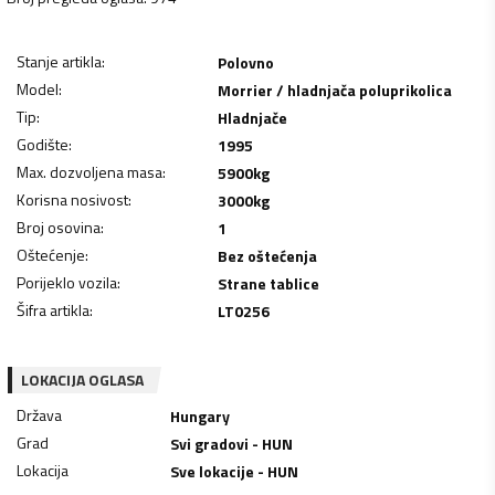
Stanje artikla
:
Polovno
Model
:
Morrier / hladnjača poluprikolica
Tip
:
Hladnjače
Godište
:
1995
Max. dozvoljena masa
:
5900
kg
Korisna nosivost
:
3000
kg
Broj osovina
:
1
Oštećenje
:
Bez oštećenja
Porijeklo vozila
:
Strane tablice
Šifra artikla
:
LT0256
LOKACIJA OGLASA
Država
Hungary
Grad
Svi gradovi - HUN
Lokacija
Sve lokacije - HUN