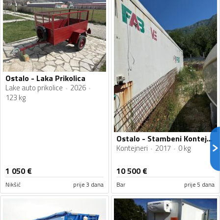
Ostalo - Laka Prikolica
Lake auto prikolice
2026
123 kg
Ostalo - Stambeni Kontejneri
Kontejneri
2017
0 kg
1 050
€
10 500
€
Nikšić
prije 3 dana
Bar
prije 5 dana