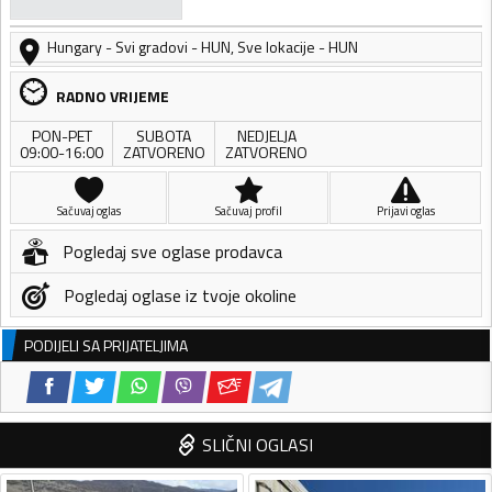
Hungary
-
Svi gradovi - HUN
,
Sve lokacije - HUN
RADNO VRIJEME
PON-PET
SUBOTA
NEDJELJA
09:00-16:00
ZATVORENO
ZATVORENO
Sačuvaj oglas
Sačuvaj profil
Prijavi oglas
Pogledaj sve oglase prodavca
Pogledaj oglase iz tvoje okoline
PODIJELI SA PRIJATELJIMA
SLIČNI OGLASI