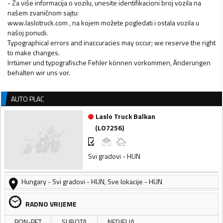
- Za više informacija o vozilu, unesite identifikacioni broj vozila na
našem zvaničnom sajtu:
www.laslotruck.com , na kojem možete pogledati i ostala vozila u
našoj ponudi.
Typographical errors and inaccuracies may occur; we reserve the right
to make changes.
Irrtümer und typografische Fehler können vorkommen, Änderungen
behalten wir uns vor.
AUTO PLAC
Laslo Truck Balkan
(
LO7256
)
Svi gradovi - HUN
Hungary
-
Svi gradovi - HUN
,
Sve lokacije - HUN
RADNO VRIJEME
PON-PET
SUBOTA
NEDJELJA