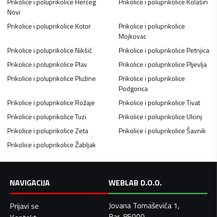
Prikolice i poluprikolice
Herceg
Prikolice i poluprikolice
Kolašin
Novi
Prikolice i poluprikolice
Kotor
Prikolice i poluprikolice
Mojkovac
Prikolice i poluprikolice
Nikšić
Prikolice i poluprikolice
Petnjica
Prikolice i poluprikolice
Plav
Prikolice i poluprikolice
Pljevlja
Prikolice i poluprikolice
Plužine
Prikolice i poluprikolice
Podgorica
Prikolice i poluprikolice
Rožaje
Prikolice i poluprikolice
Tivat
Prikolice i poluprikolice
Tuzi
Prikolice i poluprikolice
Ulcinj
Prikolice i poluprikolice
Zeta
Prikolice i poluprikolice
Šavnik
Prikolice i poluprikolice
Žabljak
NAVIGACIJA
WEBLAB D.O.O.
Jovana Tomaševića 1,
Prijavi se
Bar, 85000