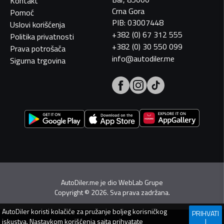
Kontakt
Crna Gora
Pomoć
PIB: 03007448
Uslovi korišćenja
+382 (0) 67 312 555
Politika privatnosti
+382 (0) 30 550 099
Prava potrošača
info@autodiler.me
Sigurna trgovina
AutoDiler.me je dio
WebLab Grupe
Copyright
©
2026. Sva prava zadržana.
AutoDiler
koristi kolačiće za pružanje boljeg korisničkog
PRIHVATI
iskustva. Nastavkom korišćenja sajta prihvatate
I