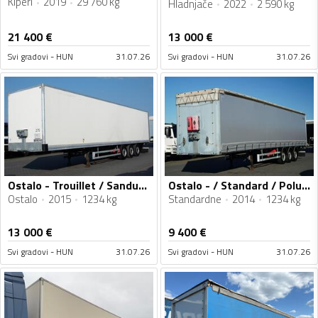
Kiperi
2019
29 760 kg
Hladnjače
2022
2 590 kg
21 400
€
13 000
€
Svi gradovi - HUN
31.07.26
Svi gradovi - HUN
31.07.26
Ostalo - Trouillet / Sandučasta Poluprikolica / IMP-4651
Ostalo - / Standard / Poluprikolica sa Ceradom / IMP-4652
Ostalo
2015
1234 kg
Standardne
2014
1234 kg
13 000
€
9 400
€
Svi gradovi - HUN
31.07.26
Svi gradovi - HUN
31.07.26