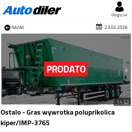
Uloguj se
23.02.2026
NAZAD
1 od 14
14
Ostalo - Gras wywrotka poluprikolica
kiper/IMP-3765