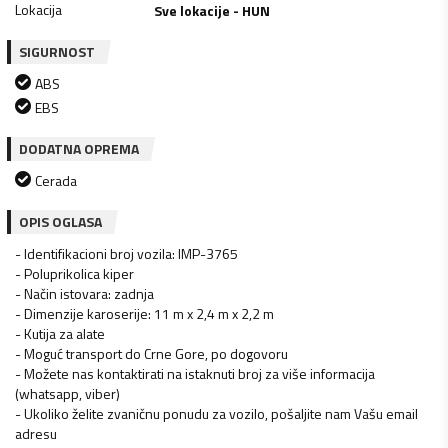
Lokacija
Sve lokacije - HUN
SIGURNOST
ABS
EBS
DODATNA OPREMA
Cerada
OPIS OGLASA
- Identifikacioni broj vozila: IMP-3765
- Poluprikolica kiper
- Način istovara: zadnja
- Dimenzije karoserije: 11 m x 2,4 m x 2,2 m
- Kutija za alate
- Moguć transport do Crne Gore, po dogovoru
- Možete nas kontaktirati na istaknuti broj za više informacija
(whatsapp, viber)
- Ukoliko želite zvaničnu ponudu za vozilo, pošaljite nam Vašu email
adresu