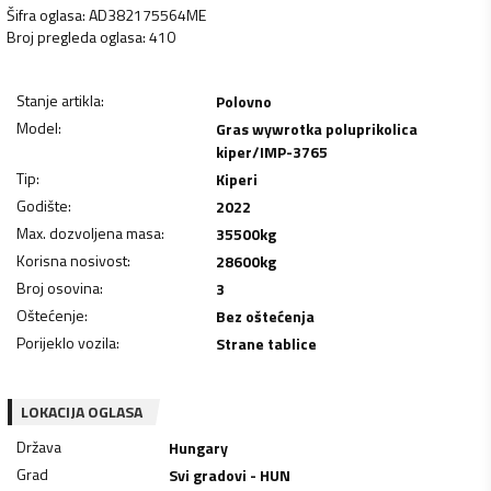
Šifra oglasa
:
AD382175564ME
Broj pregleda oglasa
:
410
Stanje artikla
:
Polovno
Model
:
Gras wywrotka poluprikolica
kiper/IMP-3765
Tip
:
Kiperi
Godište
:
2022
Max. dozvoljena masa
:
35500
kg
Korisna nosivost
:
28600
kg
Broj osovina
:
3
Oštećenje
:
Bez oštećenja
Porijeklo vozila
:
Strane tablice
LOKACIJA OGLASA
Država
Hungary
Grad
Svi gradovi - HUN