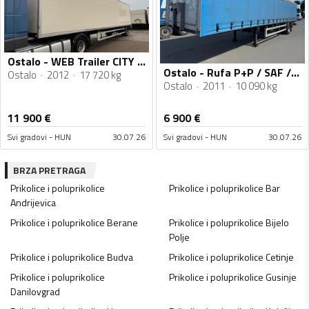
Ostalo - WEB Trailer CITY / Utovarna Rampa / 1 Osovina / Sandučasta Poluprikolica / MO3047
Ostalo - Rufa P+P / SAF / Edscha / Poluprikolica sa ceradom / MO2954
Ostalo
2012
17 720 kg
Ostalo
2011
10 090 kg
11 900
€
6 900
€
Svi gradovi - HUN
30.07.26
Svi gradovi - HUN
30.07.26
BRZA PRETRAGA
Prikolice i poluprikolice
Prikolice i poluprikolice
Bar
Andrijevica
Prikolice i poluprikolice
Berane
Prikolice i poluprikolice
Bijelo
Polje
Prikolice i poluprikolice
Budva
Prikolice i poluprikolice
Cetinje
Prikolice i poluprikolice
Prikolice i poluprikolice
Gusinje
Danilovgrad