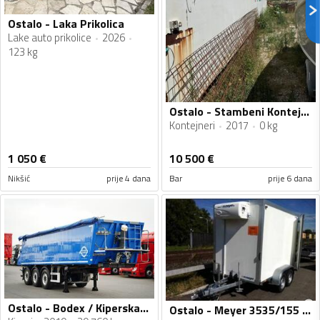
Ostalo - Laka Prikolica
Lake auto prikolice
2026
123 kg
Ostalo - Stambeni Kontejneri
Kontejneri
2017
0 kg
1 050
€
10 500
€
Nikšić
prije 4 dana
Bar
prije 6 dana
Ostalo - Bodex / Kiperska poluprikolica / IMP-4661
Ostalo - Meyer 3535/155 AZKF / Vozilo za Prevoz Pića / Hladnjača Prikolica / T260