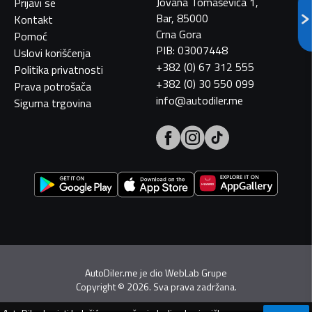
Jovana Tomaševića 1,
Prijavi se
Bar, 85000
Kontakt
Crna Gora
Pomoć
PIB: 03007448
Uslovi korišćenja
+382 (0) 67 312 555
Politika privatnosti
+382 (0) 30 550 099
Prava potrošača
info@autodiler.me
Sigurna trgovina
AutoDiler.me je dio
WebLab Grupe
Copyright
©
2026. Sva prava zadržana.