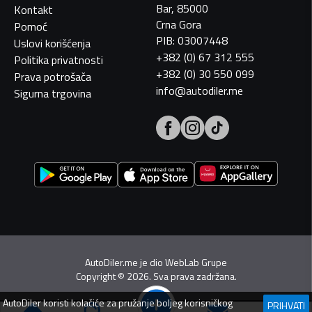
Bar, 85000
Kontakt
Crna Gora
Pomoć
PIB: 03007448
Uslovi korišćenja
+382 (0) 67 312 555
Politika privatnosti
+382 (0) 30 550 099
Prava potrošača
info@autodiler.me
Sigurna trgovina
AutoDiler.me je dio
WebLab Grupe
Copyright
©
2026. Sva prava zadržana.
AutoDiler
koristi kolačiće za pružanje boljeg korisničkog
PRIHVATI