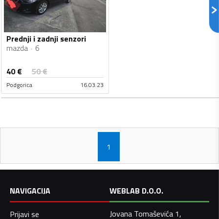
Prednji i zadnji senzori
mazda
6
40
€
50
€
Podgorica
16.03.23
1
NAVIGACIJA
WEBLAB D.O.O.
Jovana Tomaševića 1,
Prijavi se