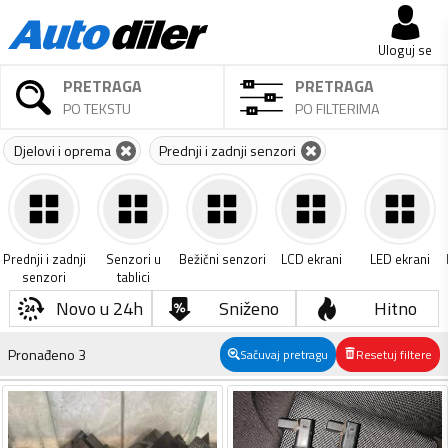
Uloguj se
PRETRAGA
PRETRAGA
PO TEKSTU
PO FILTERIMA
Djelovi i oprema
Prednji i zadnji senzori
Prednji i zadnji
Senzori u
Bežični senzori
LCD ekrani
LED ekrani
senzori
tablici
Novo u 24h
Sniženo
Hitno
Pronađeno
3
Sačuvaj pretragu
Resetuj filtere