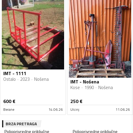
IMT - 1111
Ostalo
2023
Nošena
IMT - Nošena
Kose
1990
Nošena
600
€
250
€
Berane
14.06.26
Ulcinj
11.06.26
BRZA PRETRAGA
Poljoprivredne priključne
Poljoprivredne priključne