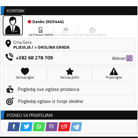
KORISNIK
Danko
(
KU5444
)
verifikovan telefon
verifikovan email
verifikovana lokacija
Crna Gora
PLJEVLJA
/
> OKOLINA GRADA
+382 68 278 709
Aktivan
Sačuvaj oglas
Sačuvaj profil
Prijavi oglas
Pogledaj sve oglase prodavca
Pogledaj oglase iz tvoje okoline
PODIJELI SA PRIJATELJIMA