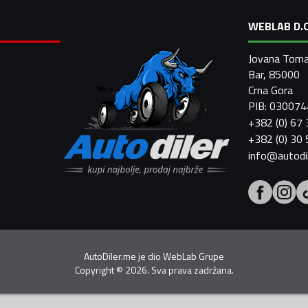
WEBLAB D.O
Jovana Toma
Bar, 85000
Crna Gora
PIB: 03007
+382 (0) 67
+382 (0) 30
info@autodi
AutoDiler.me je dio
WebLab Grupe
Copyright
©
2026. Sva prava zadržana.