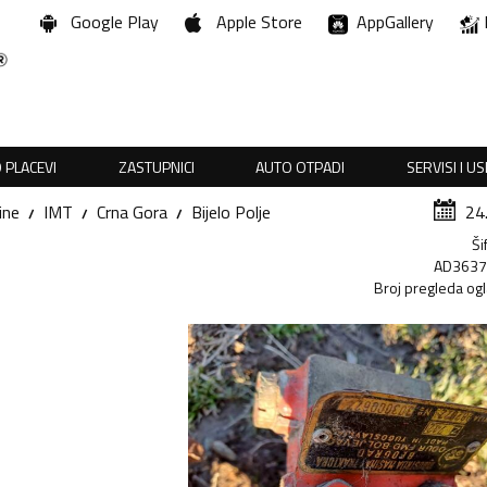
Google Play
Apple Store
AppGallery
 PLACEVI
ZASTUPNICI
AUTO OTPADI
SERVISI I U
ine
IMT
Crna Gora
Bijelo Polje
24
Ši
AD363
Broj pregleda og