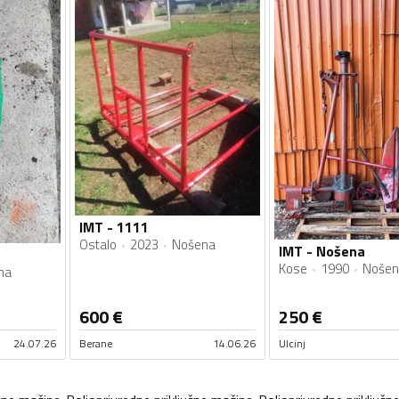
IMT - 1111
Ostalo
2023
Nošena
IMT - Nošena
Kose
1990
Nošen
na
600
€
250
€
24.07.26
Berane
14.06.26
Ulcinj