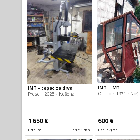
IMT - IMT
IMT - cepac za drva
Ostalo
1971
Noš
Prese
2025
Nošena
1 650
€
600
€
Petnjica
prije 1 dan
Danilovgrad