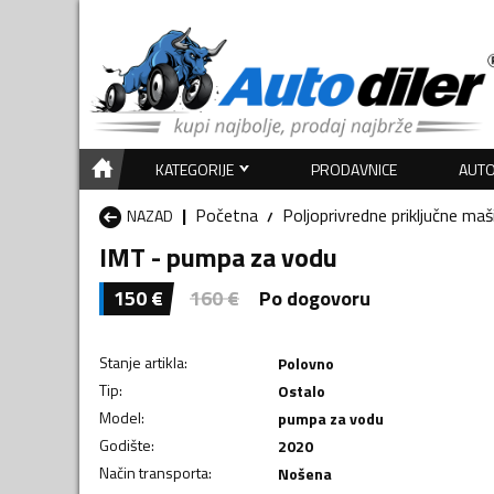
KATEGORIJE
PRODAVNICE
AUTO
Početna
Poljoprivredne priključne maš
NAZAD
IMT - pumpa za vodu
150
€
160
€
Po dogovoru
Stanje artikla
:
Polovno
Tip
:
Ostalo
Model
:
pumpa za vodu
Godište
:
2020
Način transporta
:
Nošena