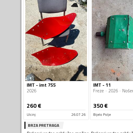
IMT - imt 755
IMT - 11
2026
Freze
2026
Noše
260
€
350
€
Ulcinj
26.07.26
Bijelo Polje
BRZA PRETRAGA