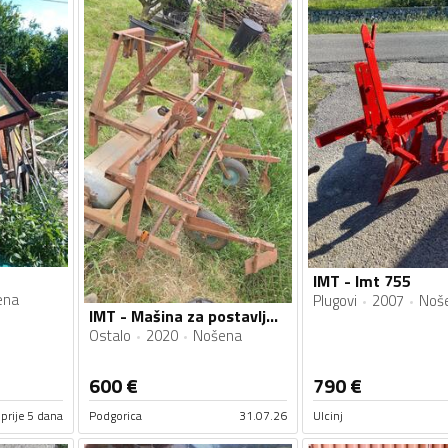
IMT - Imt 755
ena
Plugovi
2007
Noš
IMT - Mašina za postavljanje folije
Ostalo
2020
Nošena
600
€
790
€
prije 5 dana
Podgorica
31.07.26
Ulcinj