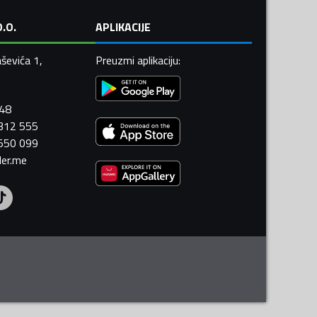
.O.
APLIKACIJE
ševića 1,
Preuzmi aplikaciju
:
448
 312 555
 550 099
ler.me