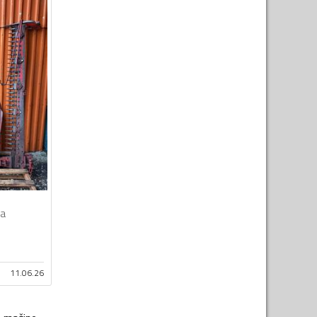
a
11.06.26