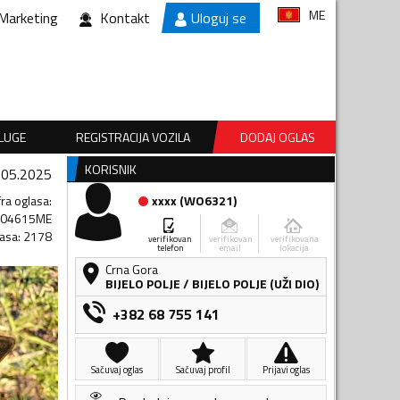
ME
Marketing
Kontakt
Uloguj se
SLUGE
REGISTRACIJA VOZILA
DODAJ OGLAS
KORISNIK
.05.2025
fra oglasa
:
xxxx
(
WO6321
)
704615ME
lasa
:
2178
verifikovan
verifikovan
verifikovana
telefon
email
lokacija
Crna Gora
BIJELO POLJE
/
BIJELO POLJE (UŽI DIO)
+382 68 755 141
Sačuvaj oglas
Sačuvaj profil
Prijavi oglas