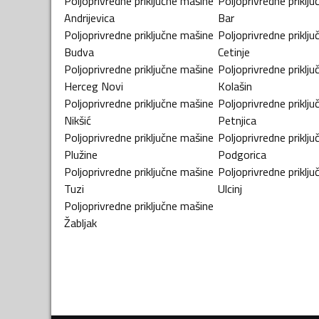
Poljoprivredne priključne mašine
Poljoprivredne priklj
Andrijevica
Bar
Poljoprivredne priključne mašine
Poljoprivredne priklj
Budva
Cetinje
Poljoprivredne priključne mašine
Poljoprivredne priklj
Herceg Novi
Kolašin
Poljoprivredne priključne mašine
Poljoprivredne priklj
Nikšić
Petnjica
Poljoprivredne priključne mašine
Poljoprivredne priklj
Plužine
Podgorica
Poljoprivredne priključne mašine
Poljoprivredne priklj
Tuzi
Ulcinj
Poljoprivredne priključne mašine
Žabljak