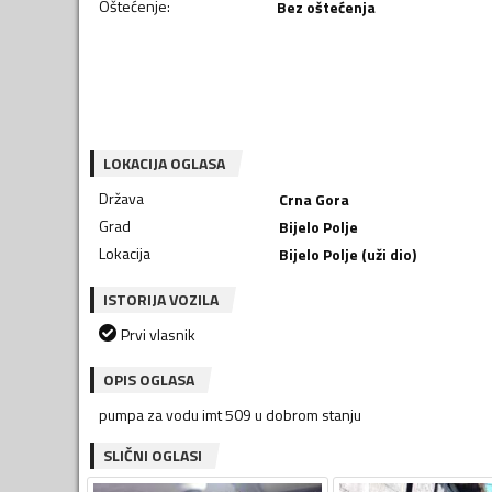
Oštećenje
:
Bez oštećenja
LOKACIJA OGLASA
Država
Crna Gora
Grad
Bijelo Polje
Lokacija
Bijelo Polje (uži dio)
ISTORIJA VOZILA
Prvi vlasnik
OPIS OGLASA
pumpa za vodu imt 509 u dobrom stanju
SLIČNI OGLASI