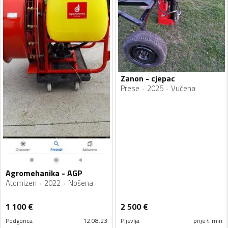
Zanon - cjepac
Prese
2025
Vučena
Agromehanika - AGP
Atomizeri
2022
Nošena
1 100
€
2 500
€
Podgorica
12.08.23
Pljevlja
prije 4 min