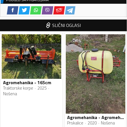
SLIČNI OGLASI
Agromehanika - 165cm
Traktorske korpe
2025
Nošena
Agromehanika - Agromehanika
Prskalice
2020
Nošena