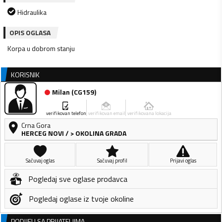
Hidraulika
OPIS OGLASA
Korpa u dobrom stanju
KORISNIK
Milan
(
CG159
)
verifikovan telefon
verifikovan email
verifikovana lokacija
Crna Gora
HERCEG NOVI
/
> OKOLINA GRADA
Sačuvaj oglas
Sačuvaj profil
Prijavi oglas
Pogledaj sve oglase prodavca
Pogledaj oglase iz tvoje okoline
PODIJELI SA PRIJATELJIMA