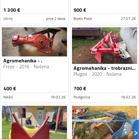
1 300
€
900
€
Ulcinj
prije 2 dana
Bijelo Polje
27.07.26
Agromehanika - .
Freze
2016
Nošena
Agromehanika - trobrazni plug
Plugovi
2020
Nošena
400
€
700
€
Nikšić
19.02.26
Podgorica
19.02.26