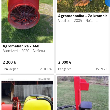
Agromehanika - Za krompir
Vadilice
2005
Nošena
Agromehanika - 440
Atomizeri
2020
Nošena
2 200
€
2 000
€
Danilovgrad
25.03.24
Podgorica
15.09.23