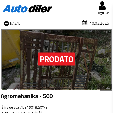
Uloguj se
10.03.2025
NAZAD
1 od 4
4
Agromehanika - 500
Šifra oglasa
:
AD345018237ME
Broj pregleda oglasa
:
4674