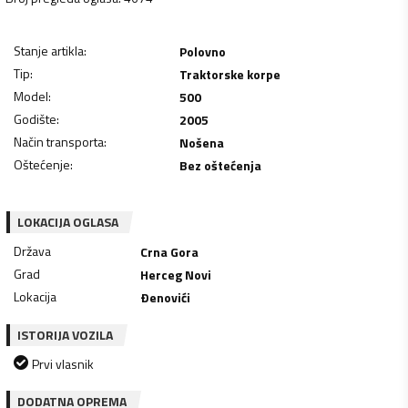
Stanje artikla
:
Polovno
Tip
:
Traktorske korpe
Model
:
500
Godište
:
2005
Način transporta
:
Nošena
Oštećenje
:
Bez oštećenja
LOKACIJA OGLASA
Država
Crna Gora
Grad
Herceg Novi
Lokacija
Ðenovići
ISTORIJA VOZILA
Prvi vlasnik
DODATNA OPREMA