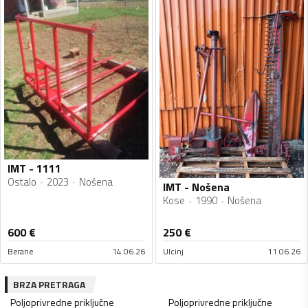
IMT - 1111
Ostalo
2023
Nošena
IMT - Nošena
Kose
1990
Nošena
600
€
250
€
Berane
14.06.26
Ulcinj
11.06.26
BRZA PRETRAGA
Poljoprivredne priključne
Poljoprivredne priključne