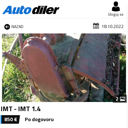
Uloguj se
18.10.2022
NAZAD
1 od 2
2
IMT - IMT 1.4
850
€
Po dogovoru