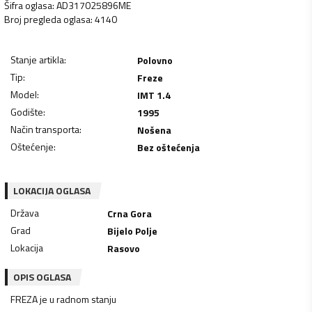
Šifra oglasa
:
AD317025896ME
Broj pregleda oglasa
:
4140
Stanje artikla
:
Polovno
Tip
:
Freze
Model
:
IMT 1.4
Godište
:
1995
Način transporta
:
Nošena
Oštećenje
:
Bez oštećenja
LOKACIJA OGLASA
Država
Crna Gora
Grad
Bijelo Polje
Lokacija
Rasovo
OPIS OGLASA
FREZA je u radnom stanju