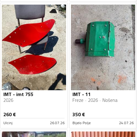
IMT - imt 755
IMT - 11
2026
Freze
2026
Nošena
260
€
350
€
Ulcinj
26.07.26
Bijelo Polje
24.07.26