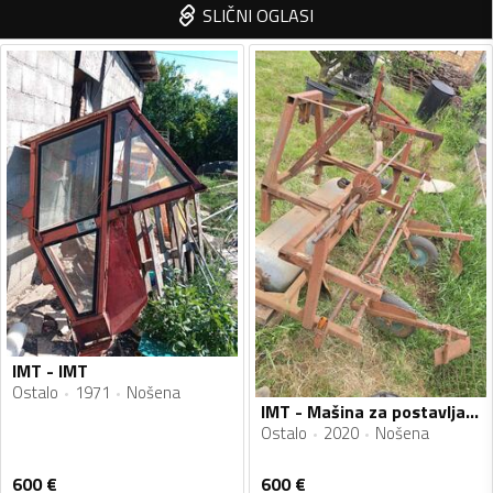
SLIČNI OGLASI
IMT - IMT
Ostalo
1971
Nošena
IMT - Mašina za postavljanje folije
Ostalo
2020
Nošena
600
€
600
€