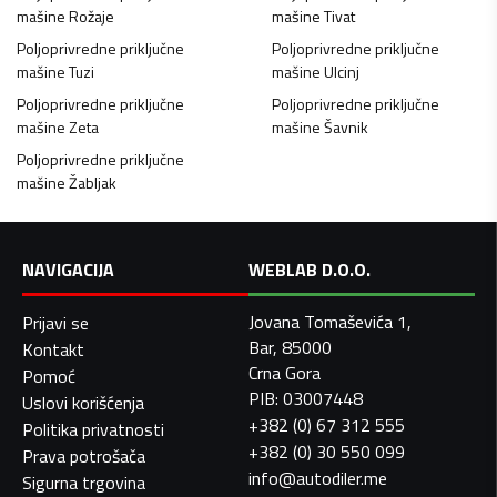
mašine
Rožaje
mašine
Tivat
Poljoprivredne priključne
Poljoprivredne priključne
mašine
Tuzi
mašine
Ulcinj
Poljoprivredne priključne
Poljoprivredne priključne
mašine
Zeta
mašine
Šavnik
Poljoprivredne priključne
mašine
Žabljak
NAVIGACIJA
WEBLAB D.O.O.
Jovana Tomaševića 1,
Prijavi se
Bar, 85000
Kontakt
Crna Gora
Pomoć
PIB: 03007448
Uslovi korišćenja
+382 (0) 67 312 555
Politika privatnosti
+382 (0) 30 550 099
Prava potrošača
info@autodiler.me
Sigurna trgovina