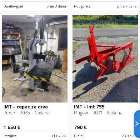
Danilovgrad
prije 3 dana
Podgorica
prije 7 dana
IMT - cepac za drva
IMT - Imt 755
Prese
2025
Nošena
Plugovi
2007
Nošena
1 650
€
790
€
Petnjica
31.07.26
Ulcinj
29.07.26