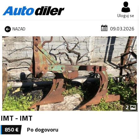
Uloguj se
09.03.2026
NAZAD
1 od 2
2
IMT - IMT
850
€
Po dogovoru