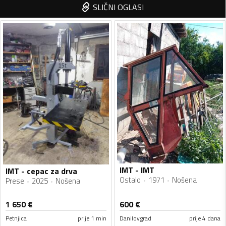
SLIČNI OGLASI
IMT - IMT
IMT - cepac za drva
Ostalo
1971
Nošena
Prese
2025
Nošena
1 650
€
600
€
Petnjica
prije 1 min
Danilovgrad
prije 4 dana