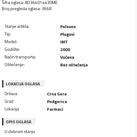
Šifra oglasa
:
AD364014430ME
Broj pregleda oglasa
:
3668
Stanje artikla
:
Polovno
Tip
:
Plugovi
Model
:
IMT
Godište
:
2000
Način transporta
:
Vučena
Oštećenje
:
Bez oštećenja
LOKACIJA OGLASA
Država
Crna Gora
Grad
Podgorica
Lokacija
Farmaci
OPIS OGLASA
U dobrom stanju