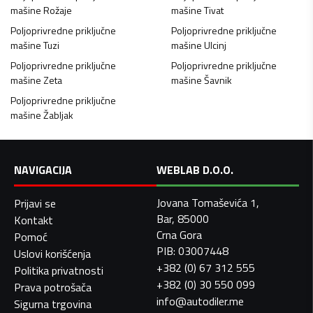
mašine
Rožaje
mašine
Tivat
Poljoprivredne priključne
Poljoprivredne priključne
mašine
Tuzi
mašine
Ulcinj
Poljoprivredne priključne
Poljoprivredne priključne
mašine
Zeta
mašine
Šavnik
Poljoprivredne priključne
mašine
Žabljak
NAVIGACIJA
WEBLAB D.O.O.
Jovana Tomaševića 1,
Prijavi se
Bar, 85000
Kontakt
Crna Gora
Pomoć
PIB: 03007448
Uslovi korišćenja
+382 (0) 67 312 555
Politika privatnosti
+382 (0) 30 550 099
Prava potrošača
info@autodiler.me
Sigurna trgovina