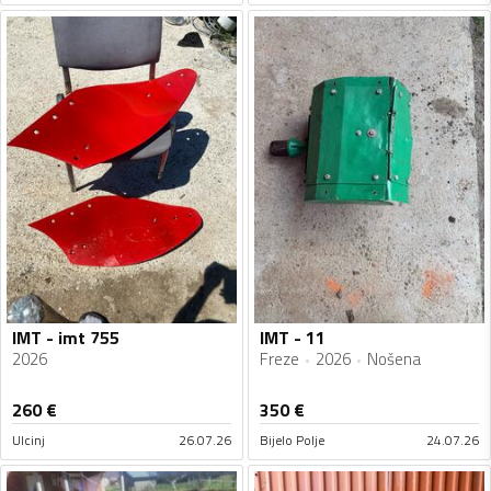
IMT - imt 755
IMT - 11
2026
Freze
2026
Nošena
260
€
350
€
Ulcinj
26.07.26
Bijelo Polje
24.07.26