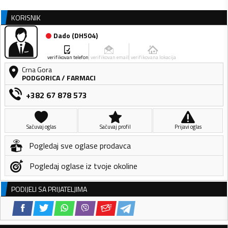
KORISNIK
Dado
(
DH504
)
verifikovan telefon
verifikovan email
verifikovana lokacija
Crna Gora
PODGORICA
/
FARMACI
+382 67 878 573
Sačuvaj oglas
Sačuvaj profil
Prijavi oglas
Pogledaj sve oglase prodavca
Pogledaj oglase iz tvoje okoline
PODIJELI SA PRIJATELJIMA