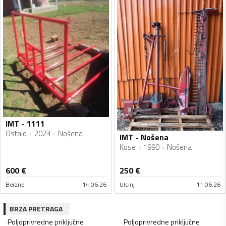
IMT - 1111
Ostalo
2023
Nošena
IMT - Nošena
Kose
1990
Nošena
600
€
250
€
Berane
14.06.26
Ulcinj
11.06.26
BRZA PRETRAGA
Poljoprivredne priključne
Poljoprivredne priključne