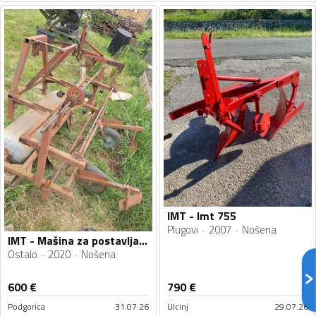
IMT - Imt 755
Plugovi
2007
Nošena
IMT - Mašina za postavljanje folije
Ostalo
2020
Nošena
600
€
790
€
Podgorica
31.07.26
Ulcinj
29.07.26