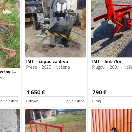
IMT - cepac za drva
IMT - Imt 755
Prese
2025
Nošena
Plugovi
2007
Noš
IMT - Mašina za postavljanje folije
ena
1 650
€
790
€
prije 7 dana
Petnjica
prije 7 dana
Ulcinj