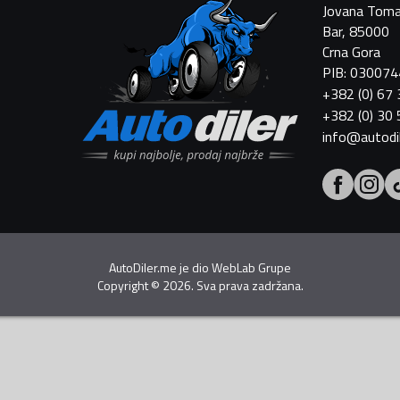
Jovana Toma
Bar, 85000
Crna Gora
PIB: 03007
+382 (0) 67
+382 (0) 30
info@autodi
AutoDiler.me je dio
WebLab Grupe
Copyright
©
2026. Sva prava zadržana.