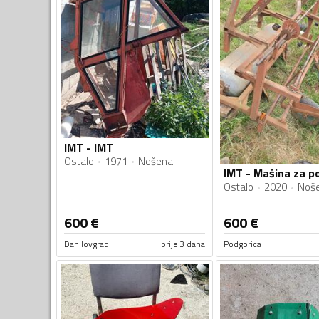
IMT - IMT
Ostalo
1971
Nošena
Ostalo
2020
Noš
600
€
600
€
Danilovgrad
prije 3 dana
Podgorica