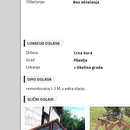
Oštećenje
:
Bez oštećenja
LOKACIJA OGLASA
Država
Crna Gora
Grad
Pljevlja
Lokacija
> Okolina grada
OPIS OGLASA
remontovana,1.3 M, u extra stanju .
SLIČNI OGLASI