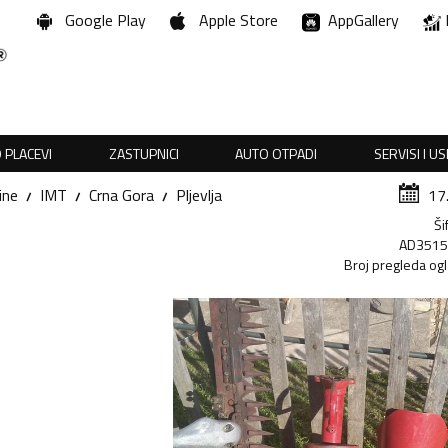
Google Play
Apple Store
AppGallery
 PLACEVI
ZASTUPNICI
AUTO OTPADI
SERVISI I U
ine
IMT
Crna Gora
Pljevlja
17
Ši
AD351
Broj pregleda og