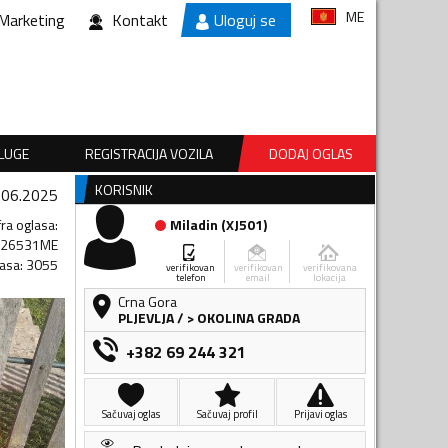
ME
Marketing
Kontakt
Uloguj se
SLUGE
REGISTRACIJA VOZILA
DODAJ OGLAS
KORISNIK
.06.2025
fra oglasa
:
Miladin
(
XJ501
)
526531ME
lasa
:
3055
verifikovan
verifikovan
verifikovana
telefon
email
lokacija
Crna Gora
PLJEVLJA
/
> OKOLINA GRADA
+382 69 244 321
Sačuvaj oglas
Sačuvaj profil
Prijavi oglas