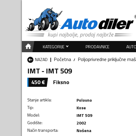
KATEGORIJE
PRODAVNICE
AUTO
Početna
Poljoprivredne priključne maš
NAZAD
IMT - IMT 509
450
€
Fiksno
Stanje artikla
:
Polovno
Tip
:
Kose
Model
:
IMT 509
Godište
:
2002
Način transporta
:
Nošena