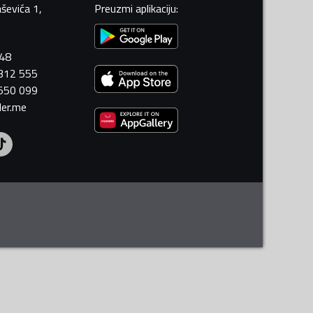
ševića 1,
Preuzmi aplikaciju
:
448
 312 555
 550 099
ler.me