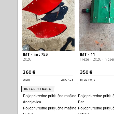
IMT - imt 755
IMT - 11
2026
Freze
2026
Noše
260
€
350
€
Ulcinj
26.07.26
Bijelo Polje
BRZA PRETRAGA
Poljoprivredne priključne mašine
Poljoprivredne priklj
Andrijevica
Bar
Poljoprivredne priključne mašine
Poljoprivredne priklj
Budva
Cetinje