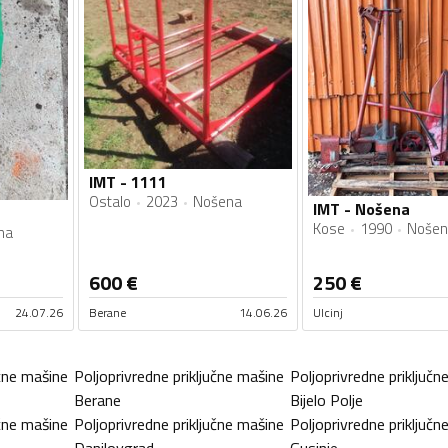
IMT - 1111
Ostalo
2023
Nošena
IMT - Nošena
Kose
1990
Nošen
na
600
€
250
€
24.07.26
Berane
14.06.26
Ulcinj
učne mašine
Poljoprivredne priključne mašine
Poljoprivredne priključn
Berane
Bijelo Polje
učne mašine
Poljoprivredne priključne mašine
Poljoprivredne priključn
Danilovgrad
Gusinje