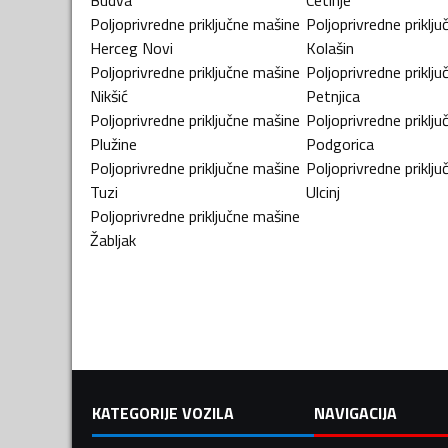
Poljoprivredne priključne mašine
Poljoprivredne priklj
Herceg Novi
Kolašin
Poljoprivredne priključne mašine
Poljoprivredne priklj
Nikšić
Petnjica
Poljoprivredne priključne mašine
Poljoprivredne priklj
Plužine
Podgorica
Poljoprivredne priključne mašine
Poljoprivredne priklj
Tuzi
Ulcinj
Poljoprivredne priključne mašine
Žabljak
KATEGORIJE VOZILA
NAVIGACIJA