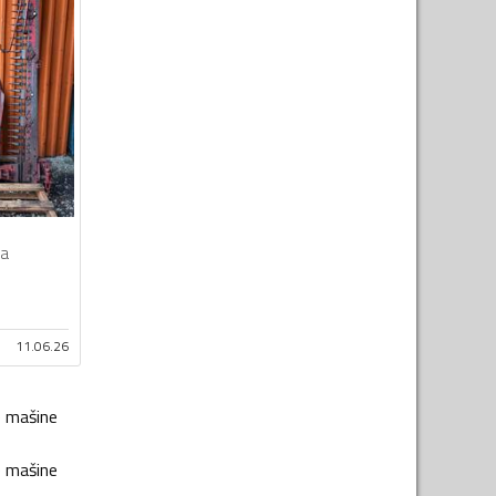
a
11.06.26
e mašine
e mašine