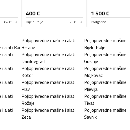
400
€
1 500
€
04.05.26
Bijelo Polje
23.03.26
Podgorica
Poljoprivredne mašine i alati
Poljoprivredne mašine i 
i alati
Bar
Berane
Bijelo Polje
i alati
Poljoprivredne mašine i alati
Poljoprivredne mašine i 
Danilovgrad
Gusinje
i alati
Poljoprivredne mašine i alati
Poljoprivredne mašine i 
Kotor
Mojkovac
i alati
Poljoprivredne mašine i alati
Poljoprivredne mašine i 
Plav
Pljevlja
i alati
Poljoprivredne mašine i alati
Poljoprivredne mašine i 
Rožaje
Tivat
i alati
Poljoprivredne mašine i alati
Poljoprivredne mašine i 
Zeta
Šavnik