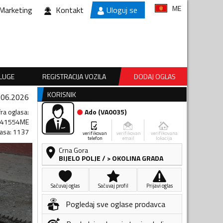
ME
Marketing
Kontakt
Uloguj se
SLUGE
REGISTRACIJA VOZILA
DODAJ OGLAS
KORISNIK
.06.2026
fra oglasa
:
Ado
(
VA0035
)
241554ME
lasa
:
1137
verifikovan
verifikovan
verifikovana
telefon
email
lokacija
Crna Gora
BIJELO POLJE
/
> OKOLINA GRADA
Sačuvaj oglas
Sačuvaj profil
Prijavi oglas
Pogledaj sve oglase prodavca