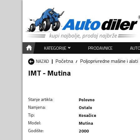
KATEGORIJE
PRODAVNICE
AUTO
Početna
Poljoprivredne mašine i alati
NAZAD
IMT - Mutina
Stanje artikla
:
Polovno
Namjena
:
Ostalo
Tip
:
Kosačice
Model
:
Mutina
Godište
:
2000