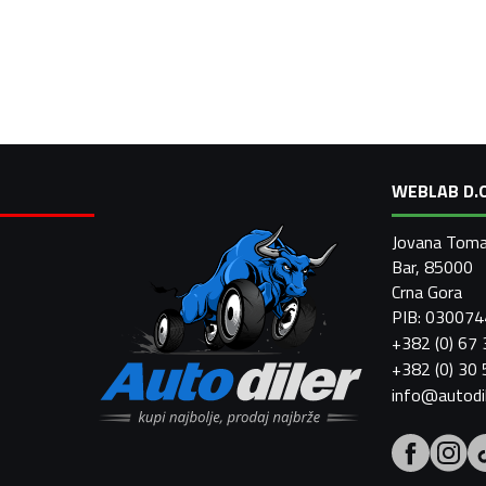
WEBLAB D.O
Jovana Toma
Bar, 85000
Crna Gora
PIB: 03007
+382 (0) 67
+382 (0) 30
info@autodi