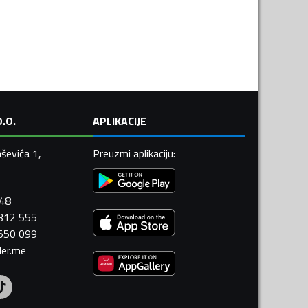
.O.
APLIKACIJE
ševića 1,
Preuzmi aplikaciju
:
448
 312 555
 550 099
ler.me