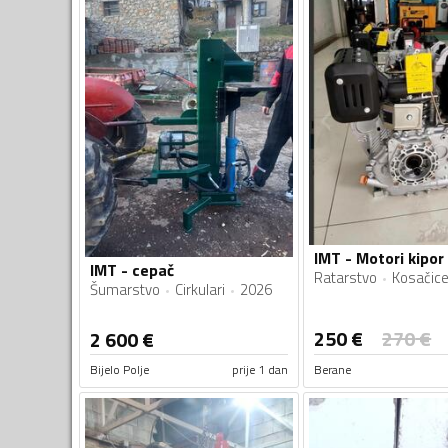
IMT - cepač
Ratarstvo
Kosačic
Šumarstvo
Cirkulari
2026
250
€
270
€
2 600
€
Bijelo Polje
prije 1 dan
Berane