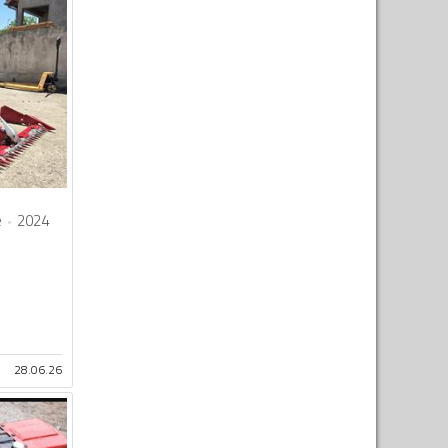
e
2024
28.06.26