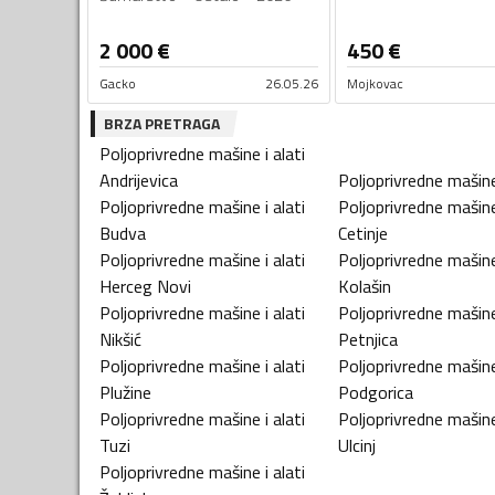
2 000
€
450
€
Gacko
26.05.26
Mojkovac
BRZA PRETRAGA
Poljoprivredne mašine i alati
Andrijevica
Poljoprivredne mašine 
Poljoprivredne mašine i alati
Poljoprivredne mašine 
Budva
Cetinje
Poljoprivredne mašine i alati
Poljoprivredne mašine 
Herceg Novi
Kolašin
Poljoprivredne mašine i alati
Poljoprivredne mašine 
Nikšić
Petnjica
Poljoprivredne mašine i alati
Poljoprivredne mašine 
Plužine
Podgorica
Poljoprivredne mašine i alati
Poljoprivredne mašine 
Tuzi
Ulcinj
Poljoprivredne mašine i alati