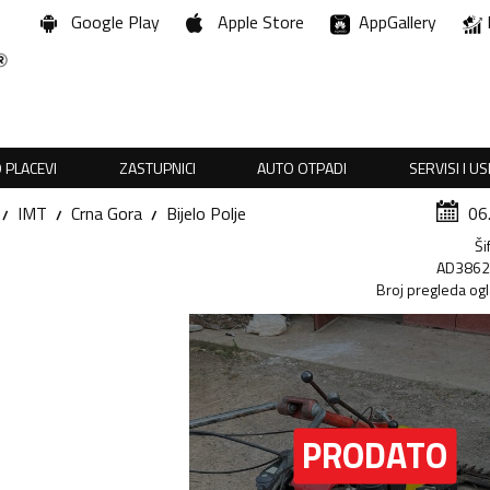
Google Play
Apple Store
AppGallery
 PLACEVI
ZASTUPNICI
AUTO OTPADI
SERVISI I U
IMT
Crna Gora
Bijelo Polje
06
Ši
AD386
Broj pregleda og