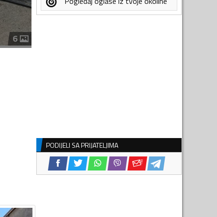
Pogledaj oglase iz tvoje okoline
6
PODIJELI SA PRIJATELJIMA