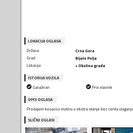
LOKACIJA OGLASA
Država
Crna Gora
Grad
Bijelo Polje
Lokacija
> Okolina grada
ISTORIJA VOZILA
Garažiran
Prvi vlasnik
OPIS OGLASA
Prodajem kosacicu mutinu u ekstra stanje bez centa ulaganj
SLIČNI OGLASI