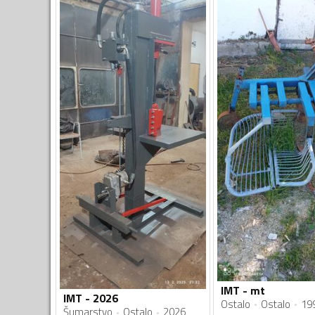
IMT - mt
IMT - 2026
Ostalo
Ostalo
19
Šumarstvo
Ostalo
2026