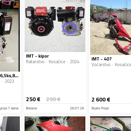
IMT - kipor
IMT - 407
Ratarstvo
Kosačice
2024
Voćarstvo
Kosačic
IMT - Motori kipor 6,5ks,8ks,10ks,14ks novi Fiskalni Racun
e
2023
250
€
290
€
2 600
€
prije 7 dana
Berane
26.07.26
Bijelo Polje