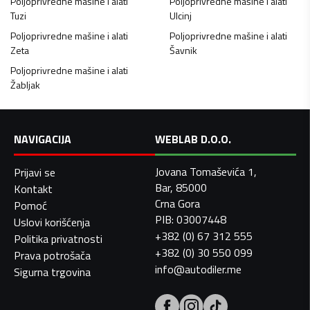
Poljoprivredne mašine i alati
Poljoprivredne mašine i alati
Tuzi
Ulcinj
Poljoprivredne mašine i alati
Poljoprivredne mašine i alati
Zeta
Šavnik
Poljoprivredne mašine i alati
Žabljak
NAVIGACIJA
WEBLAB D.O.O.
Jovana Tomaševića 1,
Prijavi se
Bar, 85000
Kontakt
Crna Gora
Pomoć
PIB: 03007448
Uslovi korišćenja
+382 (0) 67 312 555
Politika privatnosti
+382 (0) 30 550 099
Prava potrošača
info@autodiler.me
Sigurna trgovina