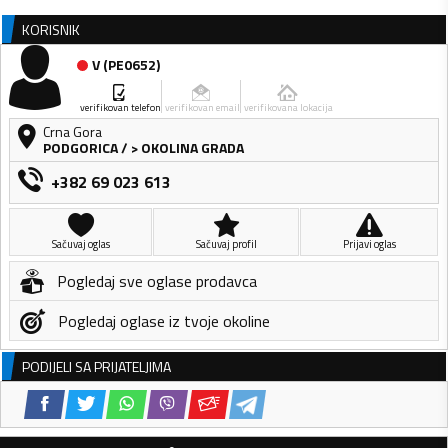
KORISNIK
V
(
PE0652
)
verifikovan telefon
verifikovan email
verifikovana lokacija
Crna Gora
PODGORICA
/
> OKOLINA GRADA
+382 69 023 613
Sačuvaj oglas
Sačuvaj profil
Prijavi oglas
Pogledaj sve oglase prodavca
Pogledaj oglase iz tvoje okoline
PODIJELI SA PRIJATELJIMA