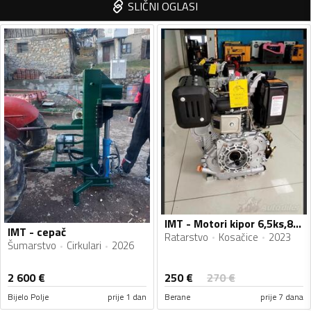
SLIČNI OGLASI
IMT - Motori kipor 6,5ks,8ks,10ks,14ks novi Fiskalni Racun
IMT - cepač
Ratarstvo
Kosačice
2023
Šumarstvo
Cirkulari
2026
250
€
2 600
€
270
€
Bijelo Polje
prije 1 dan
Berane
prije 7 dana