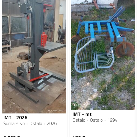
IMT - mt
IMT - 2026
Ostalo
Ostalo
1994
Šumarstvo
Ostalo
2026