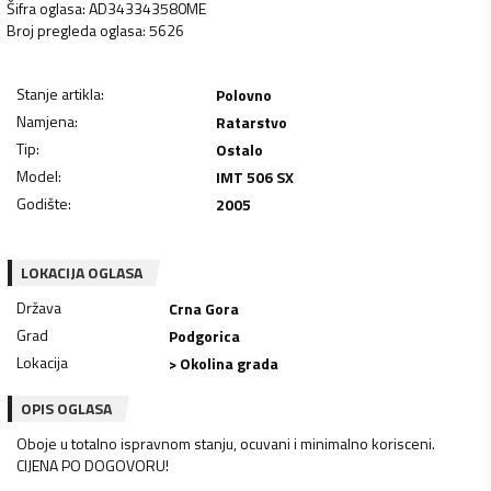
Šifra oglasa
:
AD343343580ME
Broj pregleda oglasa
:
5626
Stanje artikla
:
Polovno
Namjena
:
Ratarstvo
Tip
:
Ostalo
Model
:
IMT 506 SX
Godište
:
2005
LOKACIJA OGLASA
Država
Crna Gora
Grad
Podgorica
Lokacija
> Okolina grada
OPIS OGLASA
Oboje u totalno ispravnom stanju, ocuvani i minimalno korisceni.
CIJENA PO DOGOVORU!