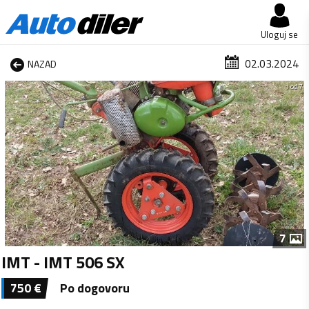
Uloguj se
02.03.2024
NAZAD
1 od 7
7
IMT - IMT 506 SX
750
€
Po dogovoru