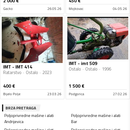
2 000
€
450
€
Gacko
26.05.26
Mojkovac
04.05.26
IMT - imt 509
IMT - IMT 414
Ostalo
Ostalo
1996
Ratarstvo
Ostalo
2023
400
€
1 500
€
Bijelo Polje
23.03.26
Podgorica
27.02.26
BRZA PRETRAGA
Poljoprivredne mašine i alati
Poljoprivredne mašine i alati
Andrijevica
Bar
Poljoprivredne mašine i alati
Poljoprivredne mašine i alati