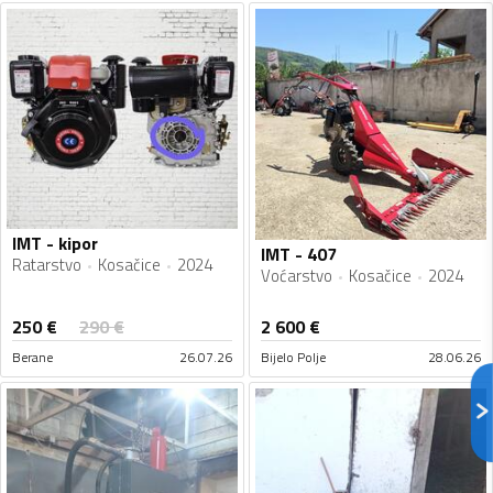
IMT - kipor
IMT - 407
Ratarstvo
Kosačice
2024
Voćarstvo
Kosačice
2024
250
€
290
€
2 600
€
Berane
26.07.26
Bijelo Polje
28.06.26