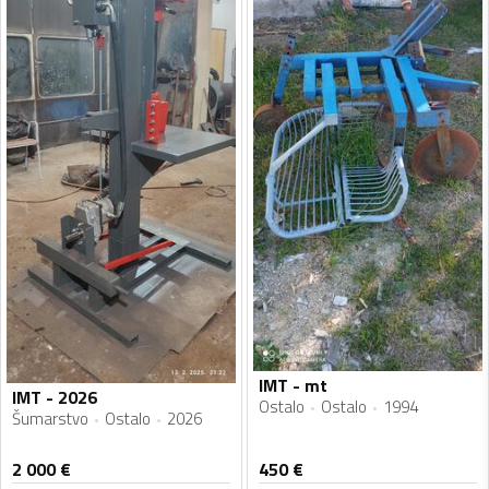
IMT - mt
IMT - 2026
Ostalo
Ostalo
1994
Šumarstvo
Ostalo
2026
2 000
€
450
€