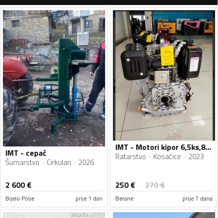
IMT - Motori kipor 6,5ks,8ks,10ks,14ks novi Fiskalni Racun
IMT - cepač
Ratarstvo
Kosačice
2023
Šumarstvo
Cirkulari
2026
250
€
2 600
€
270
€
Bijelo Polje
prije 1 dan
Berane
prije 7 dana