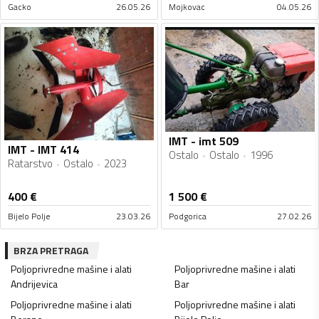
Gacko
26.05.26
Mojkovac
04.05.26
IMT - imt 509
IMT - IMT 414
Ostalo
Ostalo
1996
Ratarstvo
Ostalo
2023
400
€
1 500
€
Bijelo Polje
23.03.26
Podgorica
27.02.26
BRZA PRETRAGA
Poljoprivredne mašine i alati
Poljoprivredne mašine i alati
Andrijevica
Bar
Poljoprivredne mašine i alati
Poljoprivredne mašine i alati