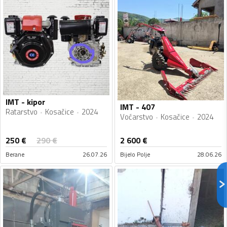
IMT - kipor
IMT - 407
Ratarstvo
Kosačice
2024
Voćarstvo
Kosačice
2024
250
€
290
€
2 600
€
Berane
26.07.26
Bijelo Polje
28.06.26