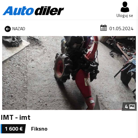
Uloguj se
01.05.2024
NAZAD
1 od 4
4
IMT - imt
1 600
€
Fiksno