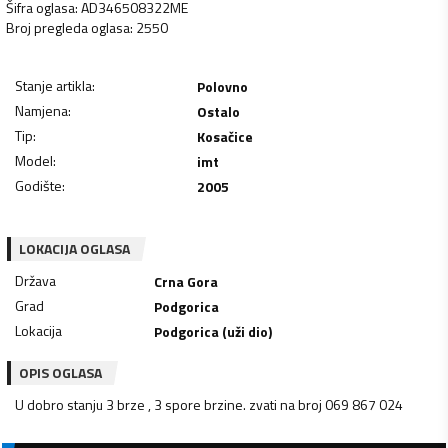
Šifra oglasa
:
AD346508322ME
Broj pregleda oglasa
:
2550
Stanje artikla
:
Polovno
Namjena
:
Ostalo
Tip
:
Kosačice
Model
:
imt
Godište
:
2005
LOKACIJA OGLASA
Država
Crna Gora
Grad
Podgorica
Lokacija
Podgorica (uži dio)
OPIS OGLASA
U dobro stanju 3 brze , 3 spore brzine. zvati na broj 069 867 024