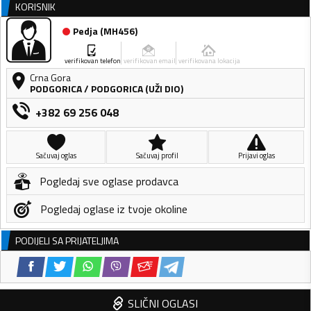
KORISNIK
Pedja
(
MH456
)
verifikovan telefon
verifikovan email
verifikovana lokacija
Crna Gora
PODGORICA
/
PODGORICA (UŽI DIO)
+382 69 256 048
Sačuvaj oglas
Sačuvaj profil
Prijavi oglas
Pogledaj sve oglase prodavca
Pogledaj oglase iz tvoje okoline
PODIJELI SA PRIJATELJIMA
SLIČNI OGLASI