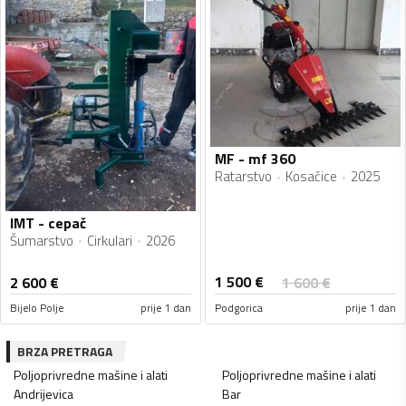
MF - mf 360
Ratarstvo
Kosačice
2025
IMT - cepač
Šumarstvo
Cirkulari
2026
1 500
€
2 600
€
1 600
€
Bijelo Polje
prije 1 dan
Podgorica
prije 1 dan
BRZA PRETRAGA
Poljoprivredne mašine i alati
Poljoprivredne mašine i alati
Andrijevica
Bar