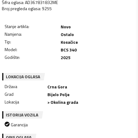
Šifra oglasa
:
AD367831832ME
Broj pregleda oglasa
:
9255
Stanje artikla
:
Novo
Namjena
:
Ostalo
Tip
:
Kosačice
Model
:
BCS 340
Godište
:
2025
LOKACIJA OGLASA
Država
Crna Gora
Grad
Bijelo Polje
Lokacija
> Okolina grada
ISTORIJA VOZILA
Garancija
OPIS OGLASA