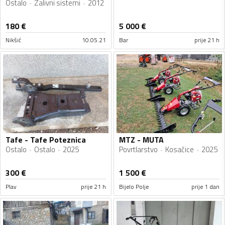
Ostalo
Zalivni sistemi
2012
180
€
5 000
€
Nikšić
10.05.21
Bar
prije 21 h
Tafe - Tafe Poteznica
MTZ - MUTA
Ostalo
Ostalo
2025
Povrtlarstvo
Kosačice
2025
300
€
1 500
€
Plav
prije 21 h
Bijelo Polje
prije 1 dan