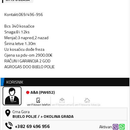
Kontakt:069/496-956
Bcs 340 kosačice
Snaga:8 i 12ks
Menjač:3 napred,2 nazad
Širina letve 1.30m
Uz kosačicu dođe freza
Cijena sa pdv-om 2900.00€
RAČUN I GARANCIJA 2 GOD
AGROGAS DOO BIJELO POLJE
KORISNIK
A&A
(
PW652
)
verifikovan telefon
verifikovan email
verifikovana lokacija
Crna Gora
BIJELO POLJE
/
> OKOLINA GRADA
+382 69 496 956
Aktivan