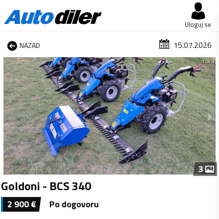
Uloguj se
15.07.2026
NAZAD
1 od 3
3
Goldoni - BCS 340
2 900
€
Po dogovoru