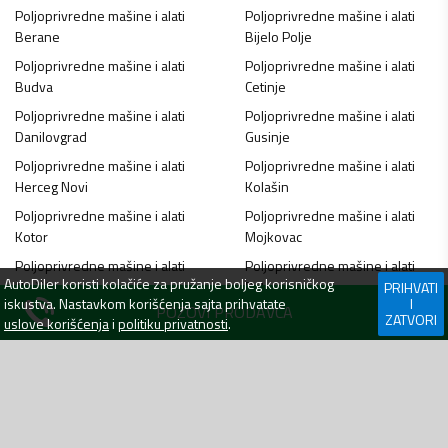
Poljoprivredne mašine i alati
Poljoprivredne mašine i alati
Berane
Bijelo Polje
Poljoprivredne mašine i alati
Poljoprivredne mašine i alati
Budva
Cetinje
Poljoprivredne mašine i alati
Poljoprivredne mašine i alati
Danilovgrad
Gusinje
Poljoprivredne mašine i alati
Poljoprivredne mašine i alati
Herceg Novi
Kolašin
Poljoprivredne mašine i alati
Poljoprivredne mašine i alati
Kotor
Mojkovac
Poljoprivredne mašine i alati
Poljoprivredne mašine i alati
AutoDiler
koristi kolačiće za pružanje boljeg korisničkog
Nikšić
Petnjica
PRIHVATI
iskustva. Nastavkom korišćenja sajta prihvatate
I
POZOVI PRODAVCA
Poljoprivredne mašine i alati
Poljoprivredne mašine i alati
ZATVORI
uslove korišćenja
i
politiku privatnosti
.
Plav
Pljevlja
Poljoprivredne mašine i alati
Poljoprivredne mašine i alati
Plužine
Podgorica
Poljoprivredne mašine i alati
Poljoprivredne mašine i alati
Rožaje
Tivat