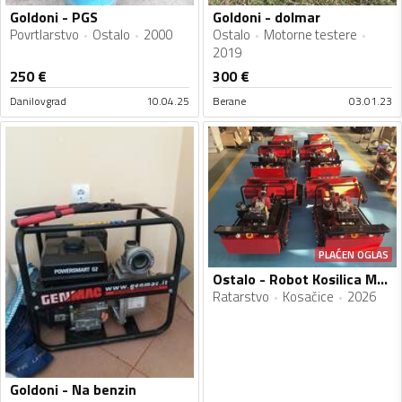
Goldoni - PGS
Goldoni - dolmar
Povrtlarstvo
Ostalo
2000
Ostalo
Motorne testere
2019
250
€
300
€
Danilovgrad
10.04.25
Berane
03.01.23
PLAĆEN OGLAS
Ostalo - Robot Kosilica Malcer - Hibrid
Ratarstvo
Kosačice
2026
Goldoni - Na benzin