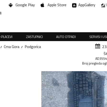
Google Play
Apple Store
AppGallery
 PLACEVI
ZASTUPNICI
AUTO OTPADI
SERVISI I U
Crna Gora
Podgorica
23
Ši
AD355
Broj pregleda og