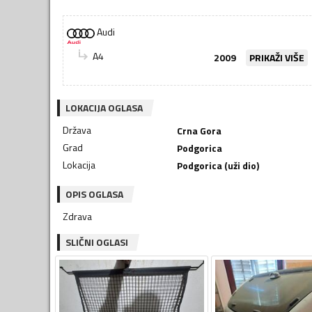
Audi
A4
2009
PRIKAŽI VIŠE
LOKACIJA OGLASA
Država
Crna Gora
Grad
Podgorica
Lokacija
Podgorica (uži dio)
OPIS OGLASA
Zdrava
SLIČNI OGLASI