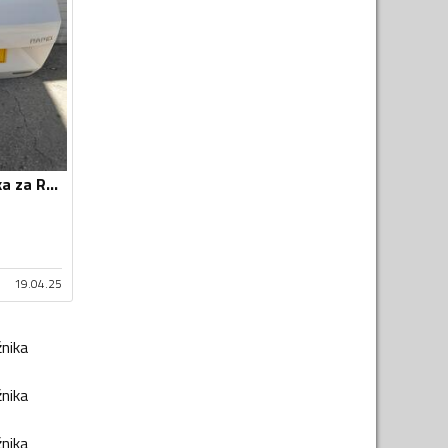
Poklopac prtljažnika za Rapid
19.04.25
žnika
žnika
žnika