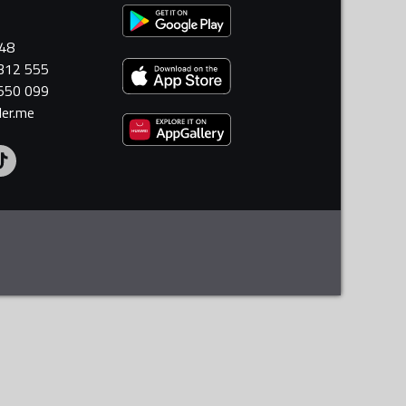
448
 312 555
 550 099
ler.me