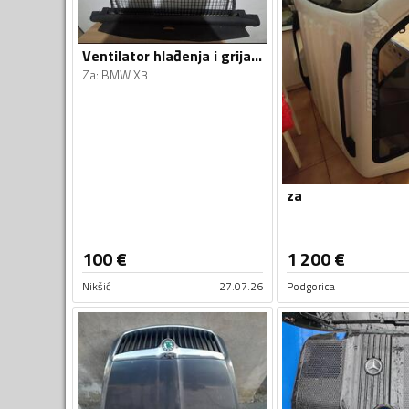
Ventilator hlađenja i grijanja za X3
Za
:
BMW X3
za
100
€
1 200
€
Nikšić
27.07.26
Podgorica