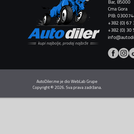
Bar, 85000
Crna Gora
PIB: 03007
+382 (0) 67
+382 (0) 30
info@autodi
AutoDiler.me je dio
WebLab Grupe
Copyright
©
2026. Sva prava zadržana.