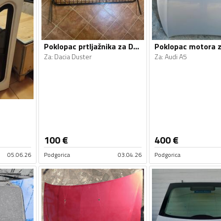
Poklopac prtljažnika za Duster
Poklopac motora 
Za
:
Dacia Duster
Za
:
Audi A5
100
€
400
€
05.06.26
Podgorica
03.04.26
Podgorica