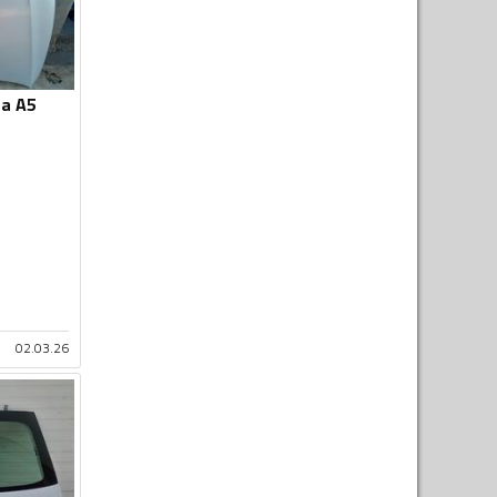
za A5
02.03.26