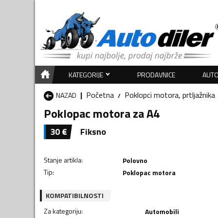
KATEGORIJE
PRODAVNICE
AUTO
Početna
Poklopci motora, prtljažnika
NAZAD
Poklopac motora za A4
30
€
Fiksno
Stanje artikla
:
Polovno
Tip
:
Poklopac motora
KOMPATIBILNOSTI
Za kategoriju
:
Automobili