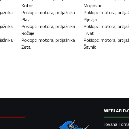
Kotor
Mojkovac
jažnika
Poklopci motora, prtljažnika
Poklopci motora, prtlja
Plav
Pljevlja
jažnika
Poklopci motora, prtljažnika
Poklopci motora, prtlja
Rožaje
Tivat
jažnika
Poklopci motora, prtljažnika
Poklopci motora, prtlja
Zeta
Šavnik
WEBLAB D.O
Jovana Toma