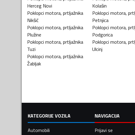
Herceg Novi
Kolašin
Poklopci motora, prtljažnika
Poklopci motora, prtl
Nikšić
Petnjica
Poklopci motora, prtljažnika
Poklopci motora, prtl
Plužine
Podgorica
Poklopci motora, prtljažnika
Poklopci motora, prtl
Tuzi
Ulcinj
Poklopci motora, prtljažnika
Žabljak
KATEGORIJE VOZILA
NAVIGACIJA
Automobili
Prijavi se