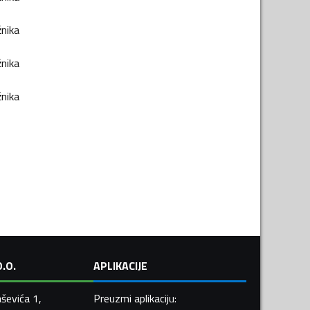
žnika
žnika
žnika
.O.
APLIKACIJE
ševića 1,
Preuzmi aplikaciju
: