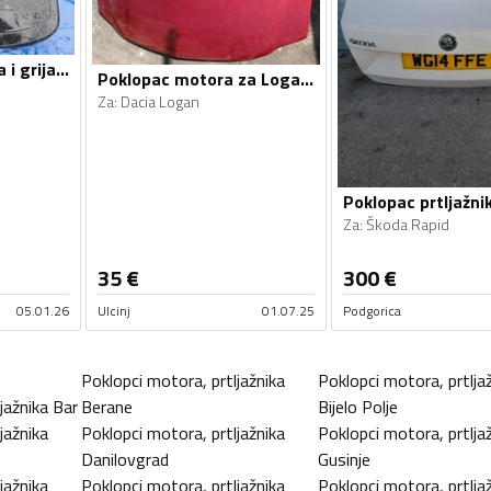
Ventilator hlađenja i grijanja za
Poklopac motora za Logan, Logan
Za
:
Dacia Logan
Za
:
Škoda Rapid
35
€
300
€
05.01.26
Ulcinj
01.07.25
Podgorica
Poklopci motora, prtljažnika
Poklopci motora, prtlja
jažnika
Bar
Berane
Bijelo Polje
jažnika
Poklopci motora, prtljažnika
Poklopci motora, prtlja
Danilovgrad
Gusinje
jažnika
Poklopci motora, prtljažnika
Poklopci motora, prtlja