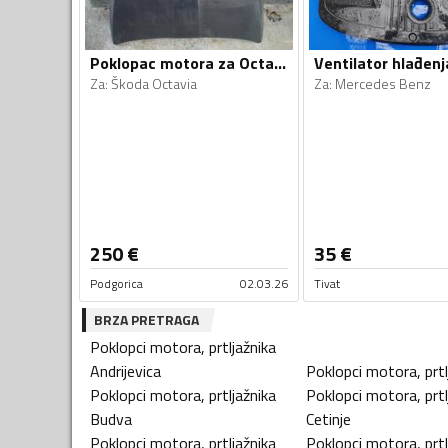
Poklopac motora za Octavia
Za
:
Škoda Octavia
Za
:
Mercedes Benz
250
€
35
€
Podgorica
02.03.26
Tivat
BRZA PRETRAGA
Poklopci motora, prtljažnika
Andrijevica
Poklopci motora, prtl
Poklopci motora, prtljažnika
Poklopci motora, prtl
Budva
Cetinje
Poklopci motora, prtljažnika
Poklopci motora, prtl