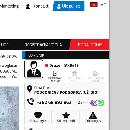
ME
Marketing
Kontakt
Uloguj se
SLUGE
REGISTRACIJA VOZILA
DODAJ OGLAS
KORISNIK
.05.2025
fra oglasa
:
Drazen
(
AX941
)
480806ME
lasa
:
1104
verifikovan
verifikovan
verifikovana
telefon
email
lokacija
Crna Gora
PODGORICA
/
PODGORICA (UŽI DIO)
+382 68 892 862
Aktivan
Sačuvaj oglas
Sačuvaj profil
Prijavi oglas