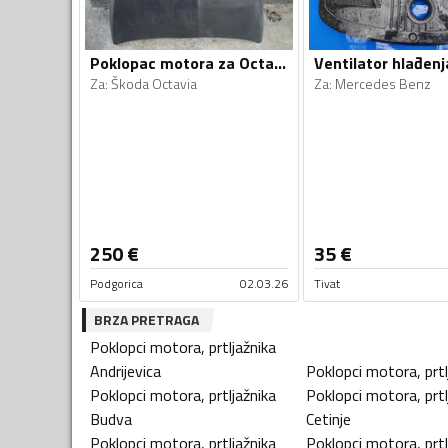
Poklopac motora za Octavia
Za
:
Škoda Octavia
Za
:
Mercedes Benz
250
€
35
€
Podgorica
02.03.26
Tivat
BRZA PRETRAGA
Poklopci motora, prtljažnika
Andrijevica
Poklopci motora, prtl
Poklopci motora, prtljažnika
Poklopci motora, prtl
Budva
Cetinje
Poklopci motora, prtljažnika
Poklopci motora, prtl