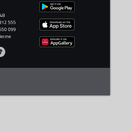
448
 312 555
 550 099
ler.me