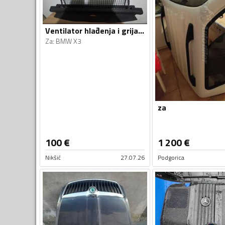
Ventilator hlađenja i grijanja za X3
Za
:
BMW X3
za
100
€
1 200
€
Nikšić
27.07.26
Podgorica