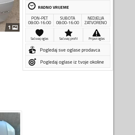
RADNO VRIJEME
PON-PET
SUBOTA
NEDJELJA
08:00-16:00
08:00-16:00
ZATVORENO
1
Sačuvaj oglas
Sačuvaj profil
Prijavi oglas
Pogledaj sve oglase prodavca
Pogledaj oglase iz tvoje okoline