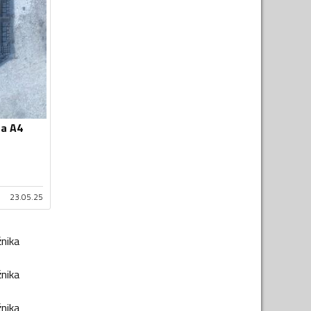
za A4
23.05.25
žnika
žnika
žnika