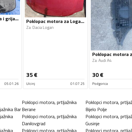
Ventilator hlađenja i grijanja za
Poklopac motora za Logan, Logan
Za
:
Dacia Logan
Poklopac motora 
Za
:
Audi A4
35
€
30
€
05.01.26
Ulcinj
01.07.25
Podgorica
Poklopci motora, prtljažnika
Poklopci motora, prtlja
jažnika
Bar
Berane
Bijelo Polje
jažnika
Poklopci motora, prtljažnika
Poklopci motora, prtlja
Danilovgrad
Gusinje
jažnika
Poklopci motora, prtljažnika
Poklopci motora, prtlja