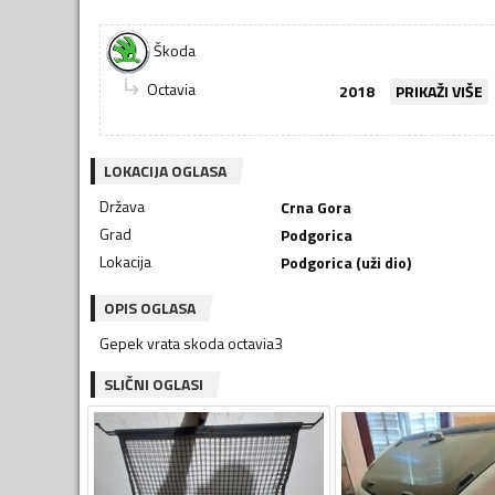
Škoda
Octavia
2018
PRIKAŽI VIŠE
LOKACIJA OGLASA
Država
Crna Gora
Grad
Podgorica
Lokacija
Podgorica (uži dio)
OPIS OGLASA
Gepek vrata skoda octavia3
SLIČNI OGLASI