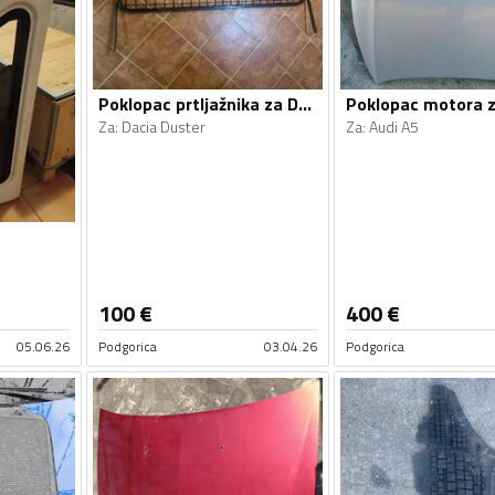
Poklopac prtljažnika za Duster
Poklopac motora 
Za
:
Dacia Duster
Za
:
Audi A5
100
€
400
€
05.06.26
Podgorica
03.04.26
Podgorica