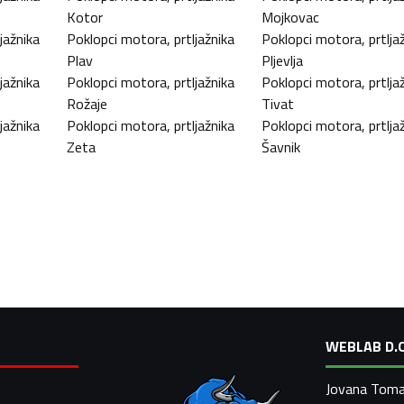
Kotor
Mojkovac
jažnika
Poklopci motora, prtljažnika
Poklopci motora, prtlja
Plav
Pljevlja
jažnika
Poklopci motora, prtljažnika
Poklopci motora, prtlja
Rožaje
Tivat
jažnika
Poklopci motora, prtljažnika
Poklopci motora, prtlja
Zeta
Šavnik
WEBLAB D.O
Jovana Toma