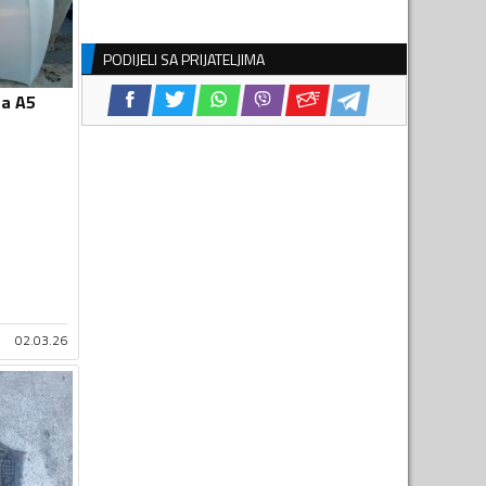
PODIJELI SA PRIJATELJIMA
za A5
02.03.26