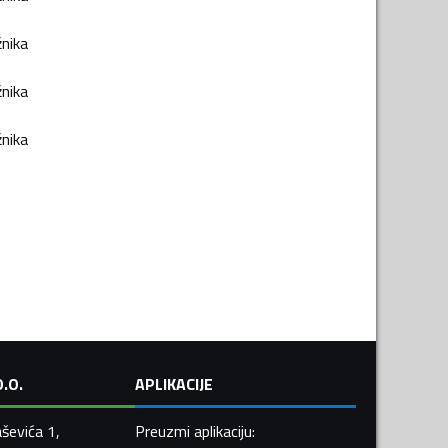
žnika
žnika
žnika
.O.
APLIKACIJE
ševića 1,
Preuzmi aplikaciju
: