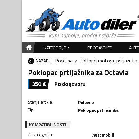
KATEGORIJE
PRODAVNICE
AUTO
Početna
Poklopci motora, prtljažnika
NAZAD
Poklopac prtljažnika za Octavia
350
€
Po dogovoru
Stanje artikla
:
Polovno
Tip
:
Poklopac prtljažnika
KOMPATIBILNOSTI
Za kategoriju
:
Automobili