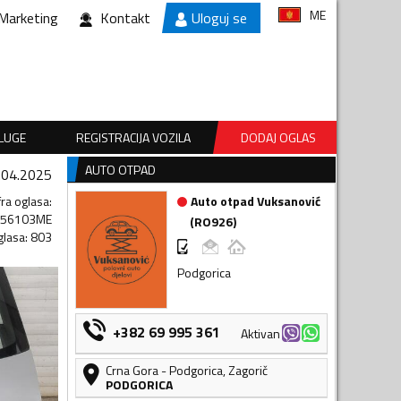
ME
Marketing
Kontakt
Uloguj se
SLUGE
REGISTRACIJA VOZILA
DODAJ OGLAS
AUTO OTPAD
.04.2025
fra oglasa
:
Auto otpad Vuksanović
356103ME
(
RO926
)
glasa
:
803
Podgorica
+382 69 995 361
Aktivan
Crna Gora
-
Podgorica
,
Zagorič
PODGORICA