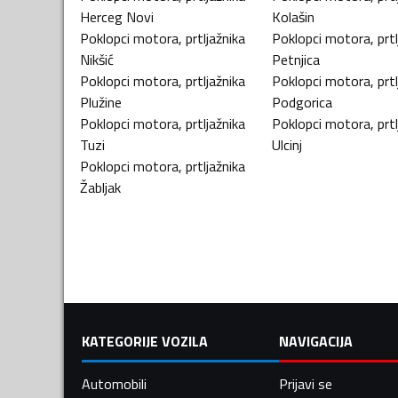
Herceg Novi
Kolašin
Poklopci motora, prtljažnika
Poklopci motora, prtl
Nikšić
Petnjica
Poklopci motora, prtljažnika
Poklopci motora, prtl
Plužine
Podgorica
Poklopci motora, prtljažnika
Poklopci motora, prtl
Tuzi
Ulcinj
Poklopci motora, prtljažnika
Žabljak
KATEGORIJE VOZILA
NAVIGACIJA
Automobili
Prijavi se