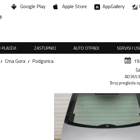
Google Play
Apple Store
AppGallery
 PLACEVI
ZASTUPNICI
AUTO OTPADI
SERVISI I U
Crna Gora
Podgorica
19
Ši
AD365
Broj pregleda o