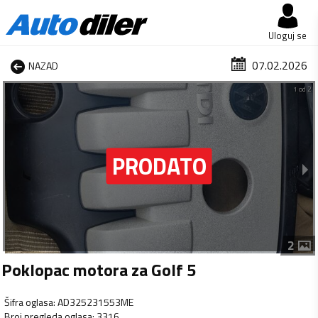
Uloguj se
07.02.2026
NAZAD
1 od 2
2
Poklopac motora za Golf 5
Šifra oglasa
:
AD325231553ME
Broj pregleda oglasa
:
3316