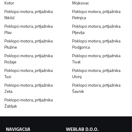
Kotor
Mojkovac
Poklopci motora, prtljažnika
Poklopci motora, prtljažnika
Nikšić
Petnjica
Poklopci motora, prtljažnika
Poklopci motora, prtljažnika
Plav
Pljevlja
Poklopci motora, prtljažnika
Poklopci motora, prtljažnika
Plužine
Podgorica
Poklopci motora, prtljažnika
Poklopci motora, prtljažnika
Rožaje
Tivat
Poklopci motora, prtljažnika
Poklopci motora, prtljažnika
Tuzi
Ulcinj
Poklopci motora, prtljažnika
Poklopci motora, prtljažnika
Zeta
Šavnik
Poklopci motora, prtljažnika
Žabljak
NAVIGACIJA
WEBLAB D.O.O.