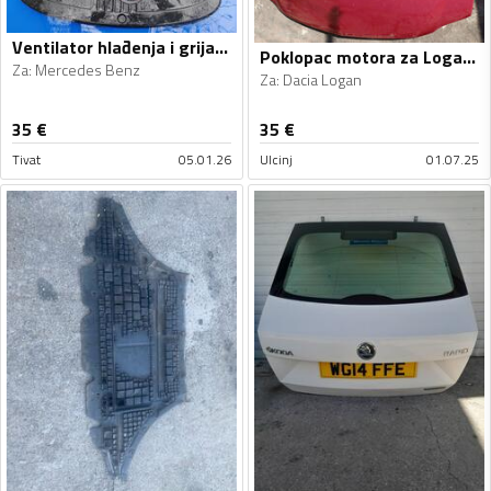
Ventilator hlađenja i grijanja za
Poklopac motora za Logan, Logan
Za
:
Mercedes Benz
Za
:
Dacia Logan
35
€
35
€
Tivat
05.01.26
Ulcinj
01.07.25