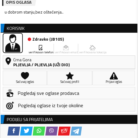
OPIS OGLASA
u dobrom stanju,bez oštećenja..
KORISNIK
Zdravko
(
JB105
)
verifikovan telefon
verifikovan email
verifikovana lokacija
Crna Gora
PLJEVLJA
/
PLJEVLJA (UŽI DIO)
Sačuvaj oglas
Sačuvaj profil
Prijavi oglas
Pogledaj sve oglase prodavca
Pogledaj oglase iz tvoje okoline
PODIJELI SA PRIJATELJIMA