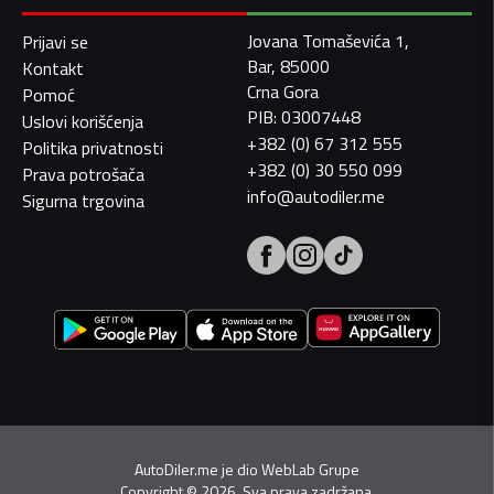
Jovana Tomaševića 1,
Prijavi se
Bar, 85000
Kontakt
Crna Gora
Pomoć
PIB: 03007448
Uslovi korišćenja
+382 (0) 67 312 555
Politika privatnosti
+382 (0) 30 550 099
Prava potrošača
info@autodiler.me
Sigurna trgovina
AutoDiler.me je dio
WebLab Grupe
Copyright
©
2026. Sva prava zadržana.