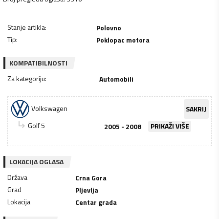
Stanje artikla
:
Polovno
Tip
:
Poklopac motora
KOMPATIBILNOSTI
Za kategoriju
:
Automobili
Volkswagen
SAKRIJ
Golf 5
2005 - 2008
PRIKAŽI VIŠE
LOKACIJA OGLASA
Država
Crna Gora
Grad
Pljevlja
Lokacija
Centar grada