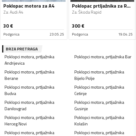
Poklopac motora za A4
Poklopac prtljažnika za Rapid
Za
:
Audi A4
Za
:
Škoda Rapid
30
€
300
€
Podgorica
23.05.25
Podgorica
19.04.25
BRZA PRETRAGA
Poklopci motora, prtljažnika
Poklopci motora, prtljažnika
Bar
Andrijevica
Poklopci motora, prtljažnika
Poklopci motora, prtljažnika
Berane
Bijelo Polje
Poklopci motora, prtljažnika
Poklopci motora, prtljažnika
Budva
Cetinje
Poklopci motora, prtljažnika
Poklopci motora, prtljažnika
Danilovgrad
Gusinje
Poklopci motora, prtljažnika
Poklopci motora, prtljažnika
Herceg Novi
Kolašin
Poklopci motora, prtljažnika
Poklopci motora, prtljažnika