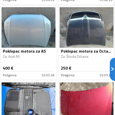
Poklopac motora za A5
Poklopac motora za Octavia
Za
:
Audi A5
Za
:
Škoda Octavia
400
€
250
€
Podgorica
02.03.26
Podgorica
02.03.26