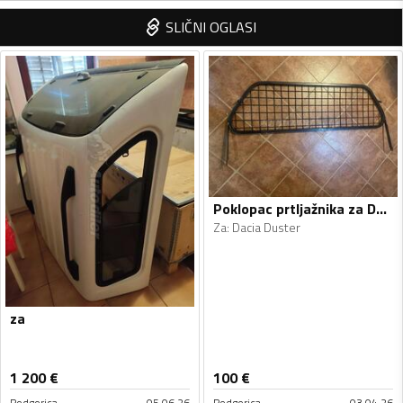
SLIČNI OGLASI
Poklopac prtljažnika za Duster
Za
:
Dacia Duster
za
1 200
€
100
€
Podgorica
05.06.26
Podgorica
03.04.26