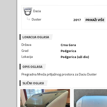
Dacia
Duster
2017
PRIKAŽI VIŠE
LOKACIJA OGLASA
Država
Crna Gora
Grad
Podgorica
Lokacija
Podgorica (uži dio)
OPIS OGLASA
Pregradna Mreža prtljažnog prostora za Daciu Duster
SLIČNI OGLASI