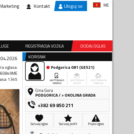
ME
Marketing
Kontakt
Uloguj se
SLUGE
REGISTRACIJA VOZILA
DODAJ OGLAS
KORISNIK
.04.2026
fra oglasa
:
Podgorica 081
(
GE521
)
383849ME
lasa
:
1345
verifikovan
verifikovan
verifikovana
telefon
email
lokacija
Crna Gora
PODGORICA
/
> OKOLINA GRADA
+382 69 850 211
Sačuvaj oglas
Sačuvaj profil
Prijavi oglas