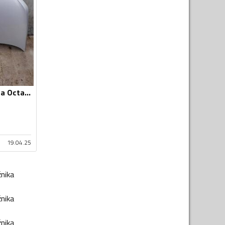
Poklopac motora za Octavia
19.04.25
žnika
žnika
žnika