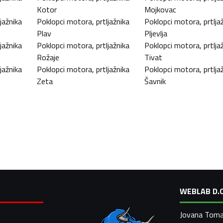
Kotor
Mojkovac
jažnika
Poklopci motora, prtljažnika
Poklopci motora, prtlja
Plav
Pljevlja
jažnika
Poklopci motora, prtljažnika
Poklopci motora, prtlja
Rožaje
Tivat
jažnika
Poklopci motora, prtljažnika
Poklopci motora, prtlja
Zeta
Šavnik
WEBLAB D.O
Jovana Toma