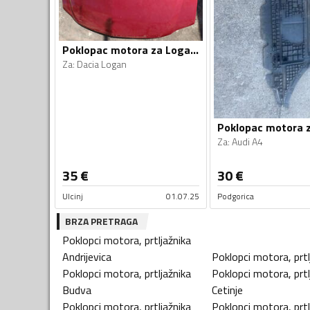
Poklopac motora za Logan, Logan
Za
:
Dacia Logan
Poklopac motora 
Za
:
Audi A4
35
€
30
€
Ulcinj
01.07.25
Podgorica
BRZA PRETRAGA
Poklopci motora, prtljažnika
Andrijevica
Poklopci motora, prtl
Poklopci motora, prtljažnika
Poklopci motora, prtl
Budva
Cetinje
Poklopci motora, prtljažnika
Poklopci motora, prtl