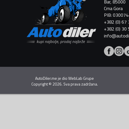
Bar, 85000
Crna Gora
PIB: 03007
+382 (0) 67
+382 (0) 30
info@autodi
AutoDiler.me je dio
WebLab Grupe
Copyright
©
2026. Sva prava zadržana.