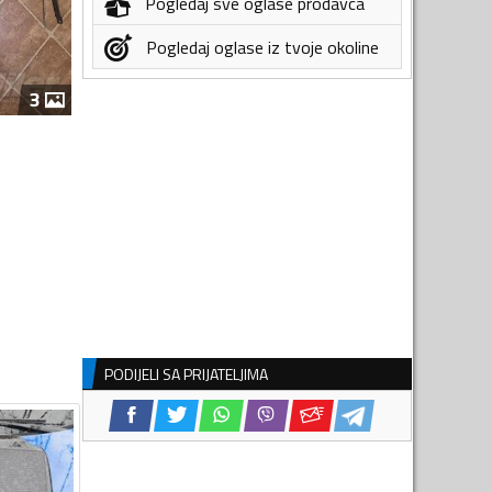
Pogledaj sve oglase prodavca
Pogledaj oglase iz tvoje okoline
3
PODIJELI SA PRIJATELJIMA