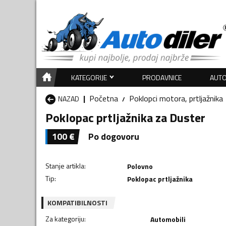
KATEGORIJE
PRODAVNICE
AUTO
Početna
Poklopci motora, prtljažnika
NAZAD
Poklopac prtljažnika za Duster
100
€
Po dogovoru
Stanje artikla
:
Polovno
Tip
:
Poklopac prtljažnika
KOMPATIBILNOSTI
Za kategoriju
:
Automobili