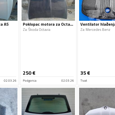
za A5
Poklopac motora za Octavia
Za
:
Škoda Octavia
Za
:
Mercedes Benz
250
€
35
€
02.03.26
Podgorica
02.03.26
Tivat