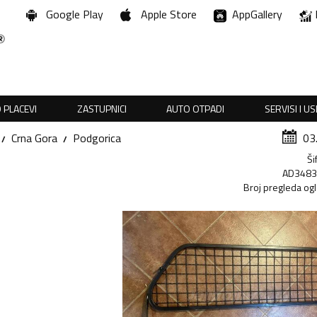
Google Play
Apple Store
AppGallery
 PLACEVI
ZASTUPNICI
AUTO OTPADI
SERVISI I U
Crna Gora
Podgorica
03
Ši
AD348
Broj pregleda og