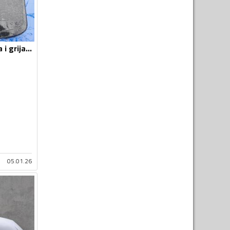
Ventilator hlađenja i grijanja za
05.01.26