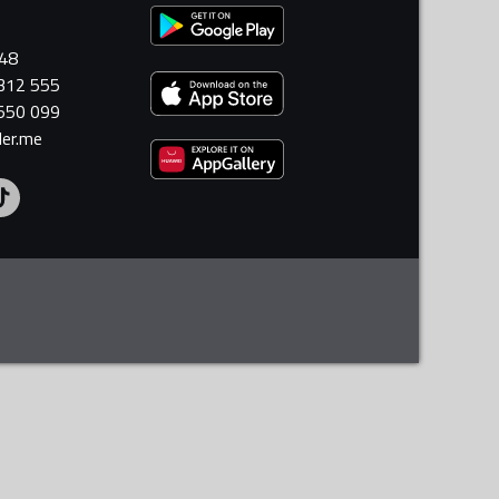
448
 312 555
 550 099
ler.me