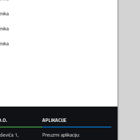
žnika
žnika
žnika
.O.
APLIKACIJE
ševića 1,
Preuzmi aplikaciju
: