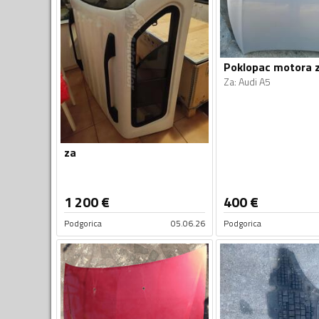
Poklopac motora 
Za
:
Audi A5
za
1 200
€
400
€
Podgorica
05.06.26
Podgorica