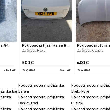
za A4
Poklopac prtljažnika za Rapid
Za
:
Škoda Rapid
Za
:
Škoda Octavia
300
€
400
€
23.05.25
Podgorica
19.04.25
Podgorica
Poklopci motora, prtljažnika
Poklopci motora, prtlja
jažnika
Bar
Berane
Bijelo Polje
jažnika
Poklopci motora, prtljažnika
Poklopci motora, prtlja
Danilovgrad
Gusinje
jažnika
Poklopci motora, prtljažnika
Poklopci motora, prtlja