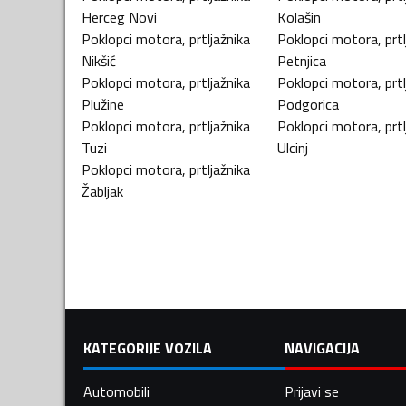
Herceg Novi
Kolašin
Poklopci motora, prtljažnika
Poklopci motora, prtl
Nikšić
Petnjica
Poklopci motora, prtljažnika
Poklopci motora, prtl
Plužine
Podgorica
Poklopci motora, prtljažnika
Poklopci motora, prtl
Tuzi
Ulcinj
Poklopci motora, prtljažnika
Žabljak
KATEGORIJE VOZILA
NAVIGACIJA
Automobili
Prijavi se