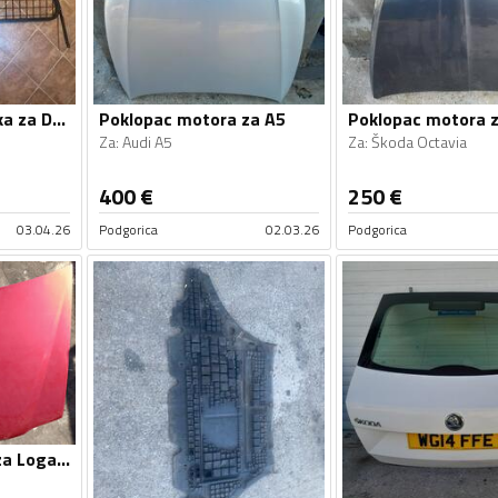
Poklopac prtljažnika za Duster
Poklopac motora za A5
Za
:
Audi A5
Za
:
Škoda Octavia
400
€
250
€
03.04.26
Podgorica
02.03.26
Podgorica
Poklopac motora za Logan, Logan