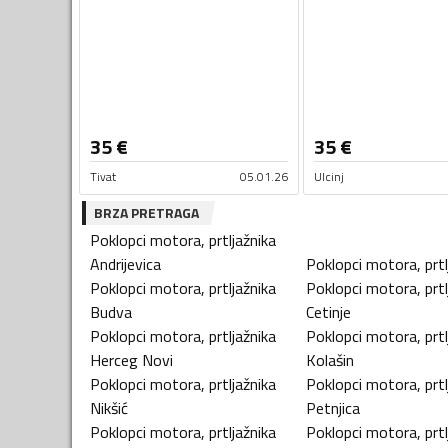
35
€
35
€
Tivat
05.01.26
Ulcinj
BRZA PRETRAGA
Poklopci motora, prtljažnika
Andrijevica
Poklopci motora, prtl
Poklopci motora, prtljažnika
Poklopci motora, prtl
Budva
Cetinje
Poklopci motora, prtljažnika
Poklopci motora, prtl
Herceg Novi
Kolašin
Poklopci motora, prtljažnika
Poklopci motora, prtl
Nikšić
Petnjica
Poklopci motora, prtljažnika
Poklopci motora, prtl