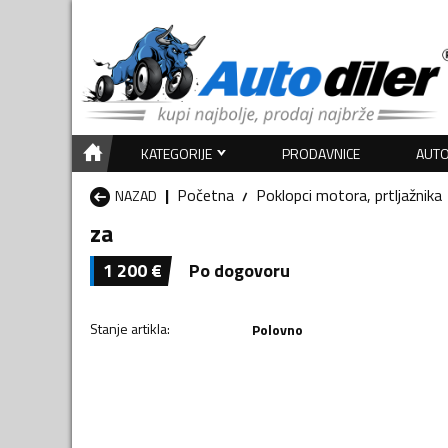
KATEGORIJE
PRODAVNICE
AUTO
Početna
Poklopci motora, prtljažnika
NAZAD
za
1 200
€
Po dogovoru
Stanje artikla
:
Polovno