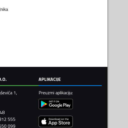
žnika
.O.
APLIKACIJE
ševića 1,
Preuzmi aplikaciju
:
448
 312 555
 550 099