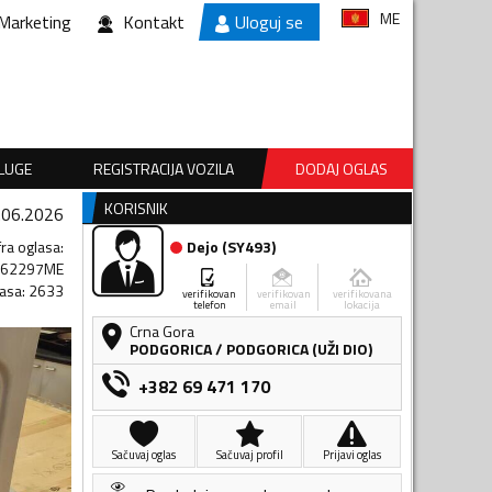
ME
Marketing
Kontakt
Uloguj se
SLUGE
REGISTRACIJA VOZILA
DODAJ OGLAS
KORISNIK
.06.2026
fra oglasa
:
Dejo
(
SY493
)
662297ME
lasa
:
2633
verifikovan
verifikovan
verifikovana
telefon
email
lokacija
Crna Gora
PODGORICA
/
PODGORICA (UŽI DIO)
+382 69 471 170
Sačuvaj oglas
Sačuvaj profil
Prijavi oglas