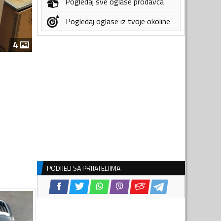
Pogledaj sve oglase prodavca
Pogledaj oglase iz tvoje okoline
4
PODIJELI SA PRIJATELJIMA