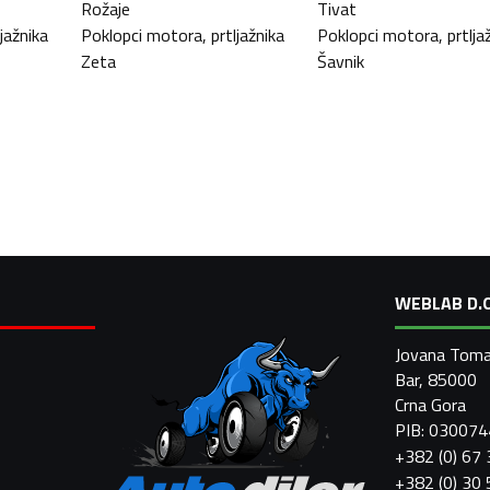
Rožaje
Tivat
jažnika
Poklopci motora, prtljažnika
Poklopci motora, prtlja
Zeta
Šavnik
WEBLAB D.O
Jovana Toma
Bar, 85000
Crna Gora
PIB: 03007
+382 (0) 67
+382 (0) 30