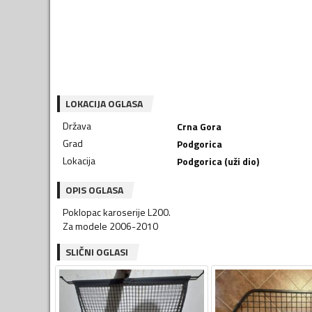
LOKACIJA OGLASA
Država
Crna Gora
Grad
Podgorica
Lokacija
Podgorica (uži dio)
OPIS OGLASA
Poklopac karoserije L200.
Za modele 2006-2010
SLIČNI OGLASI