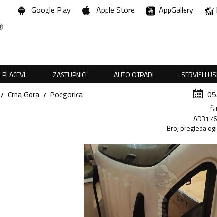
Google Play
Apple Store
AppGallery
 PLACEVI
ZASTUPNICI
AUTO OTPADI
SERVISI I U
Crna Gora
Podgorica
05
Ši
AD317
Broj pregleda og