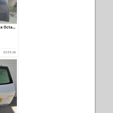
Poklopac motora za Octavia
02.03.26