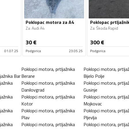
Poklopac motora za A4
Za
:
Audi A4
Za
:
Škoda Rapid
30
€
300
€
01.07.25
Podgorica
23.05.25
Podgorica
Poklopci motora, prtljažnika
Poklopci motora, prtlja
jažnika
Bar
Berane
Bijelo Polje
jažnika
Poklopci motora, prtljažnika
Poklopci motora, prtlja
Danilovgrad
Gusinje
jažnika
Poklopci motora, prtljažnika
Poklopci motora, prtlja
Kotor
Mojkovac
jažnika
Poklopci motora, prtljažnika
Poklopci motora, prtlja
Plav
Pljevlja
jažnika
Poklopci motora, prtljažnika
Poklopci motora, prtlja