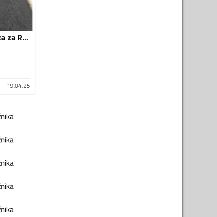
Poklopac prtljažnika za Rapid
19.04.25
žnika
žnika
žnika
žnika
žnika