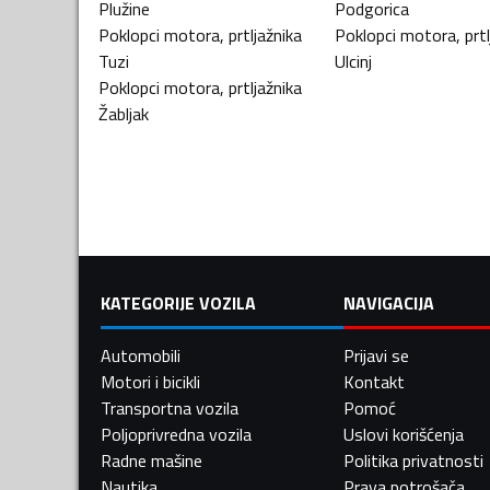
Plužine
Podgorica
Poklopci motora, prtljažnika
Poklopci motora, prtl
Tuzi
Ulcinj
Poklopci motora, prtljažnika
Žabljak
KATEGORIJE VOZILA
NAVIGACIJA
Automobili
Prijavi se
Motori i bicikli
Kontakt
Transportna vozila
Pomoć
Poljoprivredna vozila
Uslovi korišćenja
Radne mašine
Politika privatnosti
Nautika
Prava potrošača