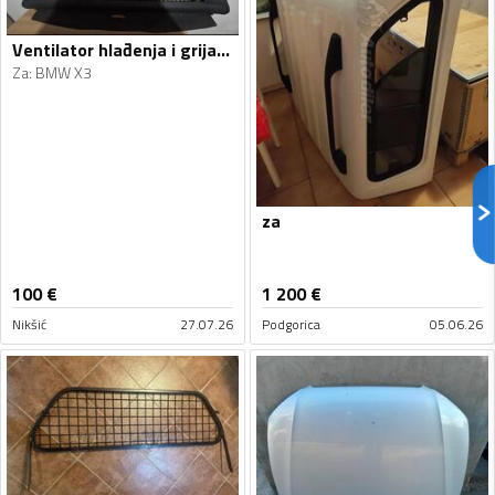
Ventilator hlađenja i grijanja za X3
Za
:
BMW X3
za
100
€
1 200
€
Nikšić
27.07.26
Podgorica
05.06.26