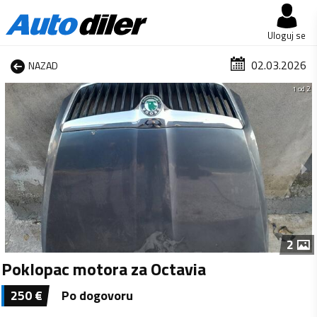
Uloguj se
02.03.2026
NAZAD
1 od 2
2
Poklopac motora za Octavia
250
€
Po dogovoru