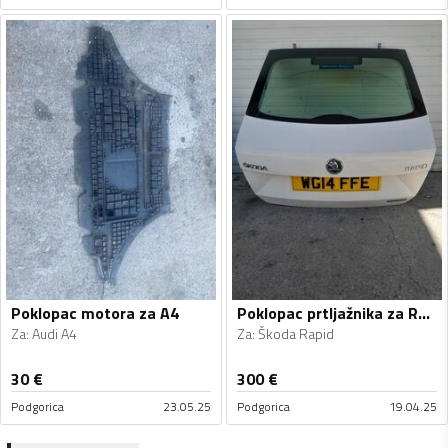
Poklopac motora za A4
Poklopac prtljažnika za Rapid
Za
:
Audi A4
Za
:
Škoda Rapid
30
€
300
€
Podgorica
23.05.25
Podgorica
19.04.25