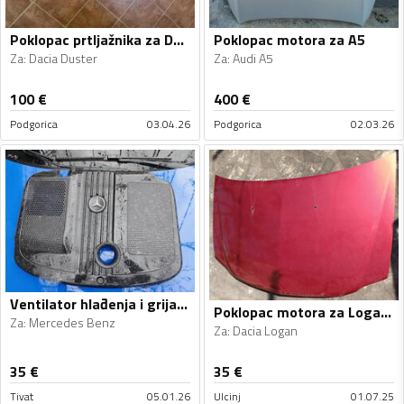
Poklopac prtljažnika za Duster
Poklopac motora za A5
Za
:
Dacia Duster
Za
:
Audi A5
100
€
400
€
Podgorica
03.04.26
Podgorica
02.03.26
Ventilator hlađenja i grijanja za
Poklopac motora za Logan, Logan
Za
:
Mercedes Benz
Za
:
Dacia Logan
35
€
35
€
Tivat
05.01.26
Ulcinj
01.07.25