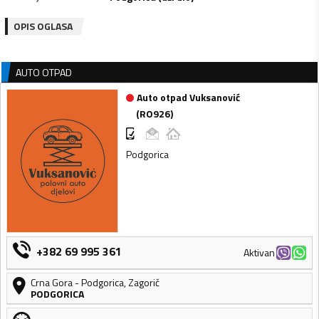
OPIS OGLASA
AUTO OTPAD
Auto otpad Vuksanović
(
RO926
)
Podgorica
+382 69 995 361
Aktivan
Crna Gora
-
Podgorica
,
Zagorič
PODGORICA