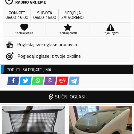
RADNO VRIJEME
PON-PET
SUBOTA
NEDJELJA
08:00-16:00
08:00-16:00
ZATVORENO
Sačuvaj oglas
Sačuvaj profil
Prijavi oglas
Pogledaj sve oglase prodavca
Pogledaj oglase iz tvoje okoline
PODIJELI SA PRIJATELJIMA
SLIČNI OGLASI