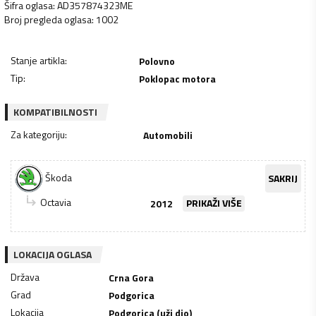
Šifra oglasa
:
AD357874323ME
Broj pregleda oglasa
:
1002
Stanje artikla
:
Polovno
Tip
:
Poklopac motora
KOMPATIBILNOSTI
Za kategoriju
:
Automobili
Škoda
SAKRIJ
Octavia
2012
PRIKAŽI VIŠE
LOKACIJA OGLASA
Država
Crna Gora
Grad
Podgorica
Lokacija
Podgorica (uži dio)